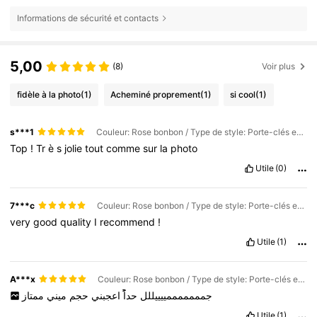
Informations de sécurité et contacts
5,00
(8)
Voir plus
fidèle à la photo
(1)
Acheminé proprement
(1)
si cool
(1)
s***1
Couleur: Rose bonbon / Type de style: Porte-clés en forme de cœur et de diamant avec boucle pour chien
Top
!
Tr
è
s
jolie
tout
comme
sur
la
photo
Utile
(0)
7***c
Couleur: Rose bonbon / Type de style: Porte-clés en forme de cœur et de diamant avec boucle pour chien
very
good
quality
I
recommend
!
Utile
(1)
A***x
Couleur: Rose bonbon / Type de style: Porte-clés en forme de cœur et de diamant avec boucle pour chien
جمممممممييييللل
حداًًً
اعجبني
حجم
ميني
ممتاز
Utile
(1)