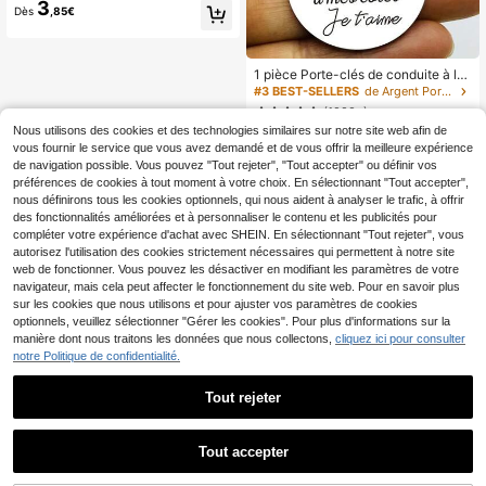
3
r inoxydable avec photo & texte, pe
Dès
,85€
ndentif neutre, porte-clés de coupl
e, cadeau personnalisé pour la Sain
t-Valentin, taille : 5x3 cm, 4 styles,
cadeau d'anniversaire
1 pièce Porte-clés de conduite à la
française, cadeau pour petit ami
#3 BEST-SELLERS
de Argent Porte-clés et porte-clés
"J'ai besoin de toi ici avec moi", cad
(1000+)
eau pour mari routier, cadeau pour p
2
Nous utilisons des cookies et des technologies similaires sur notre site web afin de
apa, accessoires de voiture pour la
,68€
vous fournir le service que vous avez demandé et de vous offrir la meilleure expérience
Saint-Valentin, breloques de sac, p
orte-badges scolaires, gothique mig
de navigation possible. Vous pouvez "Tout rejeter", "Tout accepter" ou définir vos
non Y2K, accessoires de voiture, br
préférences de cookies à tout moment à votre choix. En sélectionnant "Tout accepter",
eloques de sac, cadeaux pour mère,
nous définirons tous les cookies optionnels, qui nous aident à analyser le trafic, à offrir
père, remise de diplôme et enseigna
des fonctionnalités améliorées et à personnaliser le contenu et les publicités pour
nt
compléter votre expérience d'achat avec SHEIN. En sélectionnant "Tout rejeter", vous
autorisez l'utilisation des cookies strictement nécessaires qui permettent à notre site
web de fonctionner. Vous pouvez les désactiver en modifiant les paramètres de votre
navigateur, mais cela peut affecter le fonctionnement du site web. Pour en savoir plus
sur les cookies que nous utilisons et pour ajuster vos paramètres de cookies
optionnels, veuillez sélectionner "Gérer les cookies". Pour plus d'informations sur la
manière dont nous traitons les données que nous collectons,
cliquez ici pour consulter
notre Politique de confidentialité.
Tout rejeter
Tout accepter