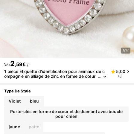
1/17
2
,59€
Dès
1 pièce Étiquette d'identification pour animaux de c
5,00
ompagnie en alliage de zinc en forme de cœur
(8)
avec strass, peut contenir une photo, étiquette
anti-perte pour chat/chien, pendentif avec fermoir e
n forme de bouche de poisson, cadre photo miniatu
Type De Style
re, cadeau pour mère, père, remise de diplôme et e
nseignant
Violet
bleu
Porte-clés en forme de cœur et de diamant avec boucle
pour chien
jaune
patte