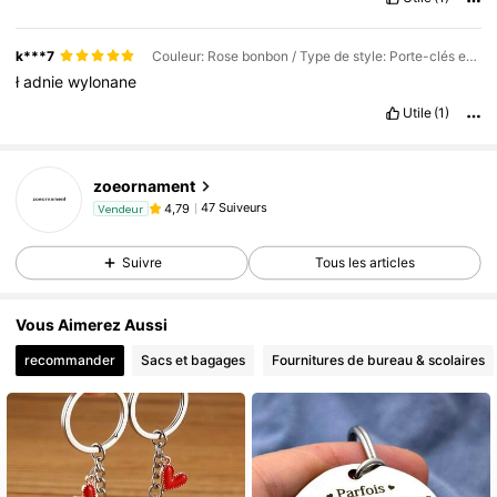
k***7
Couleur: Rose bonbon / Type de style: Porte-clés en forme de cœur et de diamant avec boucle pour chien
ł
adnie
wylonane
Utile
(1)
zoeornament
47 Suiveurs
4,79
Vendeur
Suivre
Tous les articles
Vous Aimerez Aussi
recommander
Sacs et bagages
Fournitures de bureau & scolaires