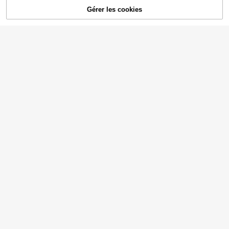
Gérer les cookies
AJOUTER AU PANIER