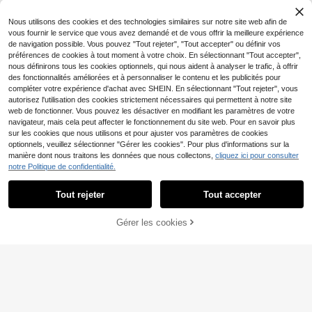
e respirante, réglable, chapeau de p
ilisée comme cadeau de vacances/
apa, convient aux femmes et aux fill
vacances
es, été, plage, vacances, voyage
Nous utilisons des cookies et des technologies similaires sur notre site web afin de
vous fournir le service que vous avez demandé et de vous offrir la meilleure expérience
de navigation possible. Vous pouvez "Tout rejeter", "Tout accepter" ou définir vos
préférences de cookies à tout moment à votre choix. En sélectionnant "Tout accepter",
nous définirons tous les cookies optionnels, qui nous aident à analyser le trafic, à offrir
des fonctionnalités améliorées et à personnaliser le contenu et les publicités pour
compléter votre expérience d'achat avec SHEIN. En sélectionnant "Tout rejeter", vous
autorisez l'utilisation des cookies strictement nécessaires qui permettent à notre site
web de fonctionner. Vous pouvez les désactiver en modifiant les paramètres de votre
navigateur, mais cela peut affecter le fonctionnement du site web. Pour en savoir plus
sur les cookies que nous utilisons et pour ajuster vos paramètres de cookies
optionnels, veuillez sélectionner "Gérer les cookies". Pour plus d'informations sur la
manière dont nous traitons les données que nous collectons,
cliquez ici pour consulter
MESHUOKAI 1 pièce Casquette de
notre Politique de confidentialité.
baseball brodée de lettres usée, po
6
,74€
ur femmes, chapeau de soleil à larg
e bord surdimensionné et sommet s
Tout rejeter
Tout accepter
Économiser 0,15€
ouple, usé, décontracté, mode, poly
valent
#Mode sportive
Gérer les cookies
AJOUTER AU PANIER
Casquette plate, casquette 5 panne
aux vintage patchwork de planche
8
Dès
,78€
-1%
8,93€
à roulettes, casquette sans bord ca
mouflage pour femme, casquette de
baseball en velours côtelé bicolore
original BiteBerry, chapeau de soleil
polyvalent mode unisexe, chapeau
de style hippie skateur de rue