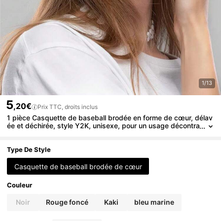
1/13
5
,20€
Prix TTC, droits inclus
1 pièce Casquette de baseball brodée en forme de cœur, délav
ée et déchirée, style Y2K, unisexe, pour un usage décontra
cté quotidien, l'été, la plage
Type De Style
Casquette de baseball brodée de cœur
Couleur
Noir
Rouge foncé
Kaki
bleu marine