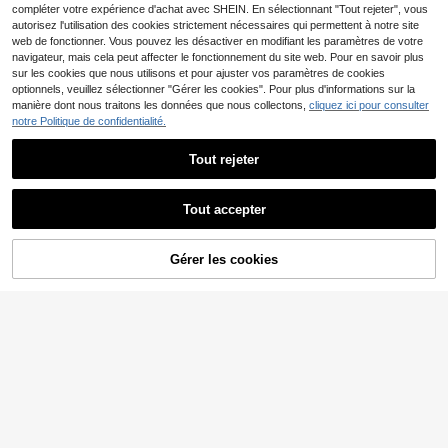
compléter votre expérience d'achat avec SHEIN. En sélectionnant "Tout rejeter", vous
autorisez l'utilisation des cookies strictement nécessaires qui permettent à notre site
web de fonctionner. Vous pouvez les désactiver en modifiant les paramètres de votre
navigateur, mais cela peut affecter le fonctionnement du site web. Pour en savoir plus
sur les cookies que nous utilisons et pour ajuster vos paramètres de cookies
optionnels, veuillez sélectionner "Gérer les cookies". Pour plus d'informations sur la
manière dont nous traitons les données que nous collectons,
cliquez ici pour consulter
notre Politique de confidentialité.
Tout rejeter
Tout accepter
1-3 pièces Lunettes de mode ovale
3
s petites et mignonnes pour femme
Dès
,51€
s, verres unis, assortiment multicolo
Livesso
re, bureau, école, assortiment de te
Gérer les cookies
AJOUTER AU PANIER
nue, usage quotidien
1 pièce Lunettes de femme à cadre
4
ovale petit et elliptique, forme conc
,60€
ave. Accessoires d'été pour l'étude,
accessoires pour lunettes pour fem
mes