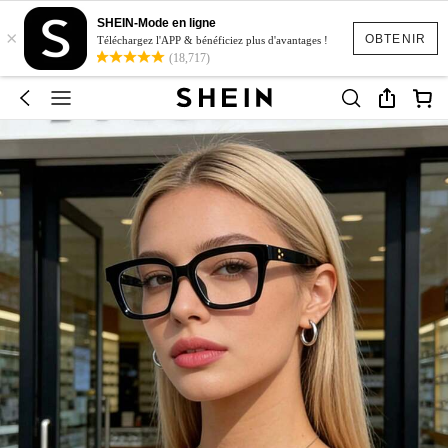
SHEIN-Mode en ligne
×
OBTENIR
Téléchargez l'APP & bénéficiez plus d'avantages !
(18,717)