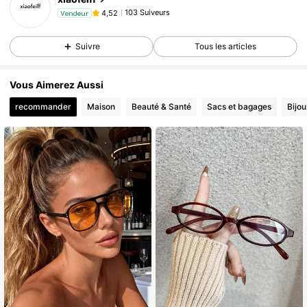
103 Suiveurs
4,52
Vendeur
Suivre
Tous les articles
Vous Aimerez Aussi
recommander
Maison
Beauté & Santé
Sacs et bagages
Bijo