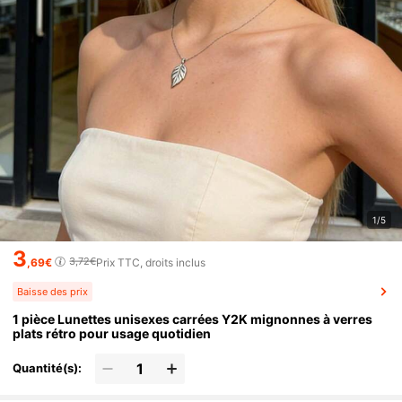
1/5
3
3,72€
,69€
Prix TTC, droits inclus
Baisse des prix
1 pièce Lunettes unisexes carrées Y2K mignonnes à verres
plats rétro pour usage quotidien
Quantité(s):