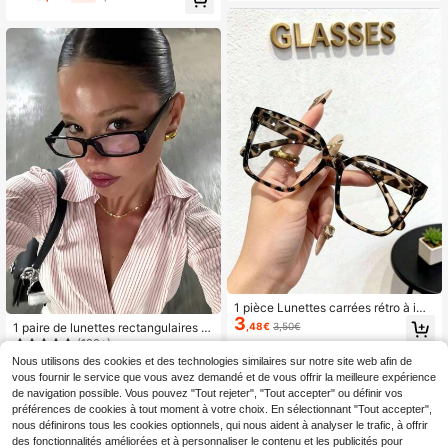
rée scolaire
monture de lunettes à verres transp
arents à la mode
1 pièce Lunettes carrées rétro à imp
3
rimé léopard pour femmes, convient
1 paire de lunettes rectangulaires p
,48€
3,50€
pour les voyages, le tourisme, la ph
our femmes, monture en plastique, s
(100+)
otographie, la lecture, le bureau, les
tyle universitaire simple et élégant,
3
Nous utilisons des cookies et des technologies similaires sur notre site web afin de
fêtes
,29€
polyvalentes et à la mode, idéales p
vous fournir le service que vous avez demandé et de vous offrir la meilleure expérience
our une remise de diplômes, un déb
de navigation possible. Vous pouvez "Tout rejeter", "Tout accepter" ou définir vos
at ou des activités associatives.
préférences de cookies à tout moment à votre choix. En sélectionnant "Tout accepter",
nous définirons tous les cookies optionnels, qui nous aident à analyser le trafic, à offrir
des fonctionnalités améliorées et à personnaliser le contenu et les publicités pour