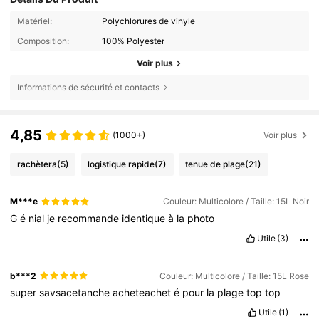
Matériel:
Polychlorures de vinyle
Composition:
100% Polyester
Voir plus
Informations de sécurité et contacts
4,85
(1000+)
Voir plus
rachètera
(5)
logistique rapide
(7)
tenue de plage
(21)
M***e
Couleur: Multicolore / Taille: 15L Noir
G
é
nial
je
recommande
identique
à
la
photo
Utile
(3)
b***2
Couleur: Multicolore / Taille: 15L Rose
super
savsacetanche
acheteachet
é
pour
la
plage
top
top
Utile
(1)