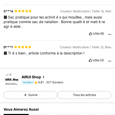
C***é
Couleur: Multicolore / Taille: 5L Noir
Sac
pratique
pour
les
activit
é
s
qui
mouilles
,
mais
aussi
pratique
comme
sac
de
natation
.
Bonne
qualit
é
et
mati
è
re
agr
é
able
.
Utile
(6)
D***1
Couleur: Multicolore / Taille: 2L Bleu
Tr
è
s
bien
,
article
conforme
à
la
description
!
Utile
(3)
327 Suiveurs
4,81
327 Suiveurs
4,81
AIRUI Shop
327 Suiveurs
4,81
Vendeur
3***8
est en train de naviguer
327 Suiveurs
4,81
Suivre
Tous les articles
327 Suiveurs
4,81
Vous Aimerez Aussi