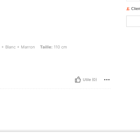
Clien
emi-cercle, Couleur: Noir + Blanc + Marron, Taille: 110 cm
 + Blanc + Marron
Taille:
110 cm
Utile (0)