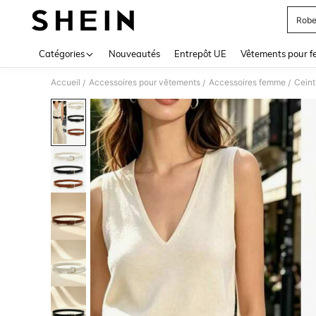
Robe
Use up 
Catégories
Nouveautés
Entrepôt UE
Vêtements pour 
Accueil
Accessoires pour vêtements
Accessoires femme
Ceint
/
/
/