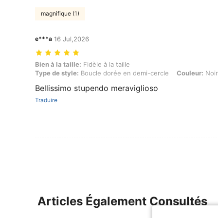
magnifique (1)
e***a
16 Jul,2026
Bien à la taille: Fidèle à la taille, Type de style: Boucle dorée en d
Bien à la taille:
Fidèle à la taille
Type de style:
Boucle dorée en demi-cercle
Couleur:
Noir
Bellissimo stupendo meraviglioso
Traduire
Articles Également Consultés