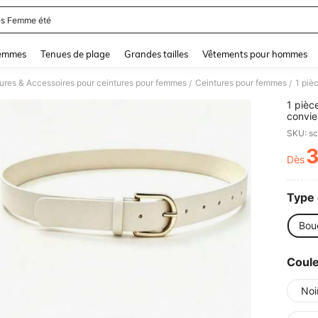
s Femme été
and down arrow keys to navigate search Dernière recherche and Rechercher et Tr
femmes
Tenues de plage
Grandes tailles
Vêtements pour hommes
ures & Accessoires pour ceintures pour femmes
Ceintures pour femmes
/
/
1 pièc
convie
SKU: s
Dès
PR
Type 
Bou
Coul
Noi