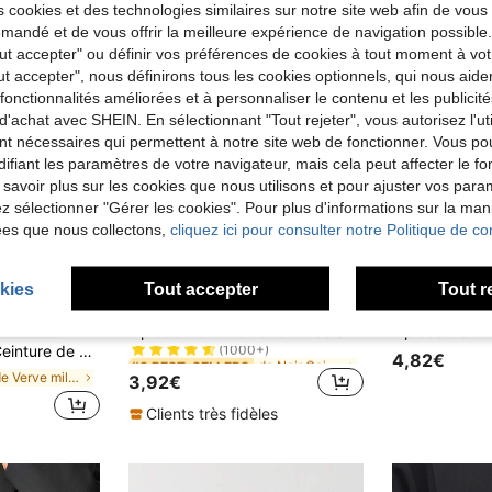
 cookies et des technologies similaires sur notre site web afin de vous 
andé et de vous offrir la meilleure expérience de navigation possibl
Tout accepter" ou définir vos préférences de cookies à tout moment à vot
ut accepter", nous définirons tous les cookies optionnels, qui nous aide
es fonctionnalités améliorées et à personnaliser le contenu et les publici
d'achat avec SHEIN. En sélectionnant "Tout rejeter", vous autorisez l'uti
nt nécessaires qui permettent à notre site web de fonctionner. Vous po
ifiant les paramètres de votre navigateur, mais cela peut affecter le 
 savoir plus sur les cookies que nous utilisons et pour ajuster vos par
lez sélectionner "Gérer les cookies". Pour plus d'informations sur la ma
ées que nous collectons,
cliquez ici pour consulter notre Politique de con
kies
Tout accepter
Tout r
5
de Noir Ceintures et accessoires pour ceintures po
#8 BEST-SELLERS
1 pièce Ceinture noire mince et pour femmes, pour la vie quotidienne, l'été, l'école, l'automne, Halloween
ontractées
(1000+)
écorée d'une boucle argentée, à la mode et polyvalente
de Noir Ceintures et accessoires pour ceintures po
de Noir Ceintures et accessoires pour ceintures po
#8 BEST-SELLERS
#8 BEST-SELLERS
4,82€
(1000+)
(1000+)
de Verve milanaise Accessoires
3,92€
de Noir Ceintures et accessoires pour ceintures po
#8 BEST-SELLERS
(1000+)
Clients très fidèles