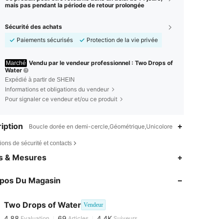
mais pas pendant la période de retour prolongée
Sécurité des achats
Paiements sécurisés
Protection de la vie privée
Vendu par le vendeur professionnel : Two Drops of
Marché
Water
Expédié à partir de SHEIN
Informations et obligations du vendeur
Pour signaler ce vendeur et/ou ce produit
iption
Boucle dorée en demi-cercle,Géométrique,Unicolore
ions de sécurité et contacts
es & Mesures
opos Du Magasin
4,88
69
4.4K
4,88
69
4.4K
Two Drops of Water
Vendeur
4,88
69
4.4K
Evaluation
Articles
Suiveurs