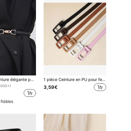
Boucle de ceinture élégante pour femme, décoration réglable, peut être associée à des jupes, ceinture de taille fine simple, ceinture de pull, ceinture décorative de style coréen, convient pour l'automne, Halloween et autres occasions.
1 pièce Ceinture en PU pour femmes sans trou, fine, avec boucle carrée réglable. Polyvalente pour jeans et robes
1000+)
3,59€
 fidèles