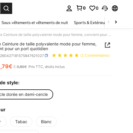
0
0
ouver. Press Enter to select.
Sous-vêtements et vêtements de nuit
Sports & Extérieur
Enfants
1 pièce Ceinture de taille polyvalente mode pour femme, convient pour un port quotidien
e Ceinture de taille polyvalente mode pour femme,
nt pour un port quotidien
c260427181575847621027
(1 Commentaires)
3
,79€
ICE AND AVAILABILITY
3,80€
Prix TTC, droits inclus
de style:
cle dorée en demi-cercle
eur
r
Tabac
Blanc