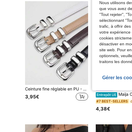
Nous utilisons des
que vous avez dem
"Tout rejeter", "
sélectionnant "To
trafic, à offrir d
votre expérience 
cookies stricteme
désactiver en mod
site web. Pour en
optionnels, veuil
traitons les donn
Gérer les coo
Ceinture fine réglable en PU - Multi-couleur | Boucle argentée | Tailles multiples
#Tenues déc
Maija Ceinture de haute qualité, d
Entrepôt UE
3,95€
#7 BEST-SELLERS
4,38€