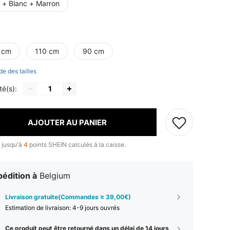
r + Blanc + Marron
 cm
110 cm
90 cm
de des tailles
té(s):
AJOUTER AU PANIER
 jusqu'à
4
points SHEIN calculés à la caisse.
édition à
Belgium
Livraison gratuite(Commandes ≥ 39,00€)
Estimation de livraison:
4-9 jours ouvrés
Ce produit peut être retourné dans un délai de 14 jours,