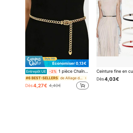
Économiser 0,13€
1 pièce Chaîne de taille en métal pour femme, ceinture chaîne multicouche à la mode, convient pour les robes
Entrepôt UE
-2%
de Alliage de zinc Ceintures pour femmes
#6 BEST-SELLERS
4,03€
Dès
4,27€
Dès
4,40€