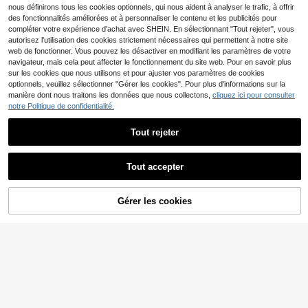
6
Dès
,92€
nous définirons tous les cookies optionnels, qui nous aident à analyser le trafic, à offrir
des fonctionnalités améliorées et à personnaliser le contenu et les publicités pour
Chemise à carreaux à m
compléter votre expérience d'achat avec SHEIN. En sélectionnant "Tout rejeter", vous
Entrepôt UE
anches longues, col en V, boutons
#2 BEST-SELLERS
de Lâche Chemisiers pour femmes
autorisez l'utilisation des cookies strictement nécessaires qui permettent à notre site
et demi-patte pour femmes, style d
web de fonctionner. Vous pouvez les désactiver en modifiant les paramètres de votre
14
écontracté de rue, printemps/été, r
,99€
navigateur, mais cela peut affecter le fonctionnement du site web. Pour en savoir plus
ouge
sur les cookies que nous utilisons et pour ajuster vos paramètres de cookies
optionnels, veuillez sélectionner "Gérer les cookies". Pour plus d'informations sur la
manière dont nous traitons les données que nous collectons,
cliquez ici pour consulter
notre Politique de confidentialité.
7
Tout rejeter
Siren Gaze
Siren Gaze Blouse en sa
Entrepôt UE
Afficher les articles similaires en stock
Voir tout
tin à empiècement en dentelle à ép
8
Dès
,90€
Tout accepter
aules obliques pour femmes
9
Désolés, ce produit est épuisé.
#Hauts de travail
Blouse à manches ballo
Gérer les cookies
Entrepôt UE
EN RUPTURE DE STOCK
27
ns, ourlet à volants, style bohème ti
14
,35€
14,49€
e dye, MAIJA
Firerie
Firerie Blouse en mouss
Entrepôt UE
eline de soie asymétrique à volants
#4 BEST-SELLERS
de Sans manches Chemisiers pour femmes
au cou ample
20
11
Dès
,38€
11,49€
#Romance de riviera
Vaclyn Chemise décont
Entrepôt UE
ractée à manches raglan retroussé
#4 BEST-SELLERS
de Surdimensionné Chemisiers pour femmes