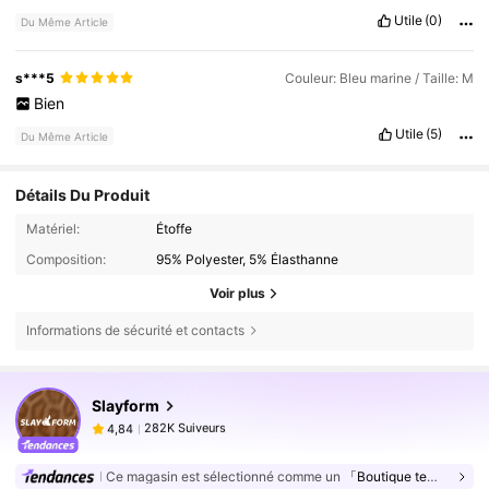
Utile
(0)
Du Même Article
s***5
Couleur: Bleu marine / Taille: M
Bien
Utile
(5)
Du Même Article
Détails Du Produit
Matériel:
Étoffe
Composition:
95% Polyester, 5% Élasthanne
Voir plus
Informations de sécurité et contacts
282K Suiveurs
4,84
Slayform
282K Suiveurs
4,84
d***e
est en train de naviguer
282K Suiveurs
4,84
Ce magasin est sélectionné comme un
「Boutique tendance」
282K Suiveurs
4,84