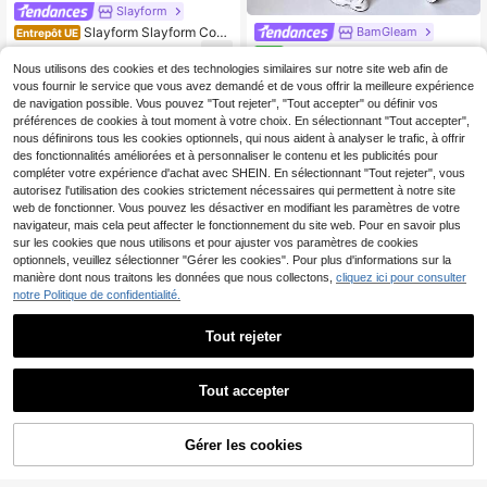
Slayform
Slayform Slayform Com
BamGleam
Entrepôt UE
bi-short de fitness pour femmes, léo
12
BamGleam Combinaison déba
NEW
,76€
tard de danse ajusté avec style, ten
rdeur à blocs de couleurs pour fem
Nous utilisons des cookies et des technologies similaires sur notre site web afin de
21
ue de yoga
,99€
mes, convient pour le port quotidien
vous fournir le service que vous avez demandé et de vous offrir la meilleure expérience
décontracté lors du Festival du Prin
de navigation possible. Vous pouvez "Tout rejeter", "Tout accepter" ou définir vos
temps
préférences de cookies à tout moment à votre choix. En sélectionnant "Tout accepter",
nous définirons tous les cookies optionnels, qui nous aident à analyser le trafic, à offrir
des fonctionnalités améliorées et à personnaliser le contenu et les publicités pour
compléter votre expérience d'achat avec SHEIN. En sélectionnant "Tout rejeter", vous
autorisez l'utilisation des cookies strictement nécessaires qui permettent à notre site
web de fonctionner. Vous pouvez les désactiver en modifiant les paramètres de votre
navigateur, mais cela peut affecter le fonctionnement du site web. Pour en savoir plus
sur les cookies que nous utilisons et pour ajuster vos paramètres de cookies
optionnels, veuillez sélectionner "Gérer les cookies". Pour plus d'informations sur la
manière dont nous traitons les données que nous collectons,
cliquez ici pour consulter
notre Politique de confidentialité.
Tout rejeter
9
Tout accepter
13
Velisys Velisys Combinai
Entrepôt UE
son casual simple pour femmes ave
#1 BEST-SELLERS
de Sans couture Combinaisons de sport pour femmes
Slayform
AJOUTER AU
c dos croisé à la taille en couleur un
Gérer les cookies
CRAQUEZ DES MAINTENANT
(1000+)
Slayform Slayform 1 piè
Entrepôt UE
ie, tenue de sport pour femmes
PANIER
ce Combinaison évasée à dos déco
16
#2 BEST-SELLERS
de Sans couture Combinaisons de sport pour femmes
,33€
upé torsadé, imprimé léopard, avec