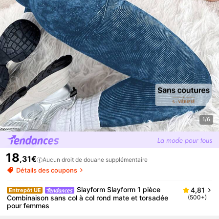
1/6
18
,31€
Aucun droit de douane supplémentaire
Détails des coupons
Slayform Slayform 1 pièce
4,81
Entrepôt UE
Combinaison sans col à col rond mate et torsadée
(500+)
pour femmes