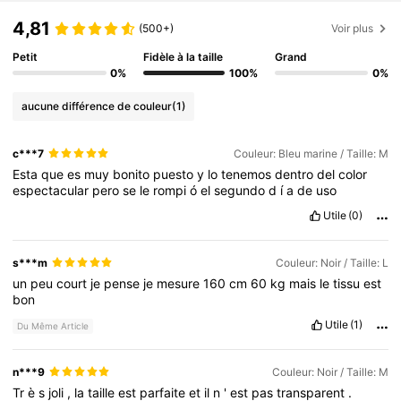
4,81
(500+)
Voir plus
Petit
Fidèle à la taille
Grand
0%
100%
0%
aucune différence de couleur
(1)
c***7
Couleur: Bleu marine / Taille: M
Esta
que
es
muy
bonito
puesto
y
lo
tenemos
dentro
del
color
espectacular
pero
se
le
rompi
ó
el
segundo
d
í
a
de
uso
Utile
(0)
s***m
Couleur: Noir / Taille: L
un
peu
court
je
pense
je
mesure
160
cm
60
kg
mais
le
tissu
est
bon
Utile
(1)
Du Même Article
n***9
Couleur: Noir / Taille: M
Tr
è
s
joli
,
la
taille
est
parfaite
et
il
n
'
est
pas
transparent
.