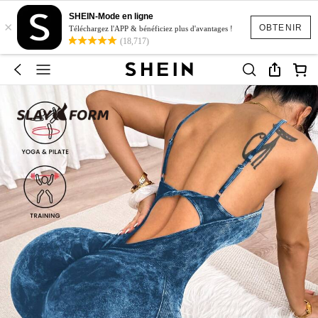
SHEIN-Mode en ligne
×
OBTENIR
Téléchargez l'APP & bénéficiez plus d'avantages !
(18,717)