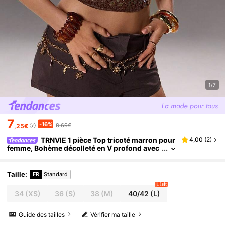
1/7
7
-16%
8,69€
,25€
TRNVIE 1 pièce Top tricoté marron pour
4,00
(
2
)
femme, Bohème décolleté en V profond avec
perles, taille moulante, pour un port quotidie
n
Taille
:
FR
Standard
1 left
34
(XS)
36
(S)
38
(M)
40/42
(L)
Guide des tailles
Vérifier ma taille