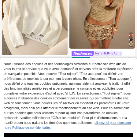
SHEIN BAE
Sweat-shirt-shirt en maille zippé mi
SHEIN BAE Top tricoté s
Entrepôt UE
19
8
nimaliste de couleur unie polyvalen
tyle fête avec col en V profond à la
Nous utilisons des cookies et des technologies similaires sur notre site web afin de
,91€
Dès
,41€
t pour femmes, couche intérieure de
cets, nouvelles arrivages en 2026, s
vous fournir le service que vous avez demandé et de vous offrir la meilleure expérience
veste pour le trajet quotidien en aut
tyle vacances à la plage. Vacances,
de navigation possible. Vous pouvez "Tout rejeter", "Tout accepter" ou définir vos
omne et hiver
vacances d'été, élégant, vacances,
préférences de cookies à tout moment à votre choix. En sélectionnant "Tout accepter",
vacances. Top tricoté scintillant.
nous définirons tous les cookies optionnels, qui nous aident à analyser le trafic, à offrir
des fonctionnalités améliorées et à personnaliser le contenu et les publicités pour
compléter votre expérience d'achat avec SHEIN. En sélectionnant "Tout rejeter", vous
autorisez l'utilisation des cookies strictement nécessaires qui permettent à notre site
web de fonctionner. Vous pouvez les désactiver en modifiant les paramètres de votre
navigateur, mais cela peut affecter le fonctionnement du site web. Pour en savoir plus
sur les cookies que nous utilisons et pour ajuster vos paramètres de cookies
optionnels, veuillez sélectionner "Gérer les cookies". Pour plus d'informations sur la
manière dont nous traitons les données que nous collectons,
cliquez ici pour consulter
notre Politique de confidentialité.