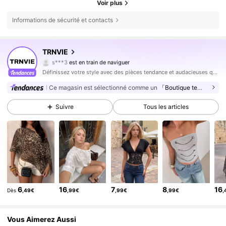
Voir plus
Informations de sécurité et contacts
TRNVIE
204K Suiveurs
4,80
s***3
est en train de naviguer
204K Suiveurs
4,80
Définissez votre style avec des pièces tendance et audacieuses qui font la différence.
204K Suiveurs
4,80
Ce magasin est sélectionné comme un
「Boutique tendance」
204K Suiveurs
4,80
Suivre
Tous les articles
204K Suiveurs
4,80
204K Suiveurs
4,80
204K Suiveurs
4,80
204K Suiveurs
4,80
204K Suiveurs
4,80
6
16
7
8
16
Dès
,49€
,99€
,99€
,99€
,
204K Suiveurs
4,80
Vous Aimerez Aussi
204K Suiveurs
4,80