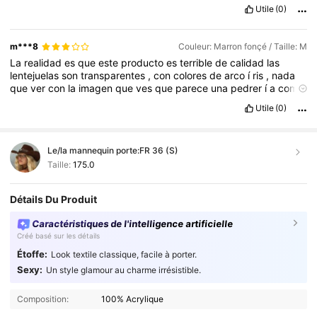
Utile
(0)
m***8
Couleur: Marron fonçé / Taille: M
La
realidad
es
que
este
producto
es
terrible
de
calidad
las
lentejuelas
son
transparentes
,
con
colores
de
arco
í
ris
,
nada
que
ver
con
la
imagen
que
ves
que
parece
una
pedrer
í
a
como
sutil
y
del
mismo
tono
,
la
tela
es
muy
suave
,
as
í
que
en
ese
Utile
(0)
sentido
es
bastante
agradable
,
pero
es
horrible
.
Le/la mannequin porte:
FR 36 (S)
Taille:
175.0
Détails Du Produit
Caractéristiques de l'intelligence artificielle
Créé basé sur les détails
Étoffe:
Look textile classique, facile à porter.
Sexy:
Un style glamour au charme irrésistible.
Composition:
100% Acrylique