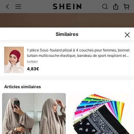
Similaires
1 pièce Sous-foulard plissé à 4 couches pour femmes, bonnet
turban multicouche élastique, bandeau de sport respirant et
confortable, polyvalent pour usage quotidien, sport, yoga,
turban
mode
4,83€
Articles similaires