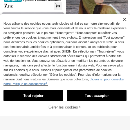
né pour femmes, hijab en jersey tric
7
1 pièce Bonnet hijab turban femme
né pour femmes, hijab en jersey tric
,11€
oté premium tout-en-un, couleur un
7
couleur unie style moyen-oriental a
,11€
oté premium tout-en-un, couleur u
4
ie, casquette turban de baseball dé
,91€
-1%
5,01€
rabe classique mode élégant décon
nie, casquette turban de baseball d
contractée classique arabe
tracté polyvalent avec ruban large
écontractée classique arabe
bord courbé adapté pour le port quo
tidien en extérieur
Nous utilisons des cookies et des technologies similaires sur notre site web afin de
vous fournir le service que vous avez demandé et de vous offrir la meilleure expérience
de navigation possible. Vous pouvez "Tout rejeter", "Tout accepter" ou définir vos
préférences de cookies à tout moment à votre choix. En sélectionnant "Tout accepter",
nous définirons tous les cookies optionnels, qui nous aident à analyser le trafic, à offrir
des fonctionnalités améliorées et à personnaliser le contenu et les publicités pour
compléter votre expérience d'achat avec SHEIN. En sélectionnant "Tout rejeter", vous
27
autorisez l'utilisation des cookies strictement nécessaires qui permettent à notre site
#Vert olive vintage
web de fonctionner. Vous pouvez les désactiver en modifiant les paramètres de votre
navigateur, mais cela peut affecter le fonctionnement du site web. Pour en savoir plus
1 pièce Foulard style bohème à imp
sur les cookies que nous utilisons et pour ajuster vos paramètres de cookies
rimé dégradé rayé pour femmes, m
#3 BEST-SELLERS
de Vert Hijab pour femmes
odèle de hijab de rue décontracté,
optionnels, veuillez sélectionner "Gérer les cookies". Pour plus d'informations sur la
6
polyvalent pour le port quotidien, pr
,57€
manière dont nous traitons les données que nous collectons,
cliquez ici pour consulter
intemps/été
notre Politique de confidentialité.
Afficher les articles similaires en stock
Voir tout
16
29
Tout rejeter
Tout accepter
Désolés, ce produit est épuisé.
1 pièce Foulard élastique en satin a
YPPMY
vec imprimé dégradé de roses pour
5
Foulard modeste en mou
1 pièce Hijab triangle instantané, fo
Entrepôt UE
,66€
femmes, hijab instantané, nouveau
Gérer les cookies
EN RUPTURE DE STOCK
sseline de soie et modal avec bordu
ulard à nouer tout-en-un. Envelopp
#1 BEST-SELLERS
de Très racheté Écharpes et accessoires pour échar
7
foulard imprimé pratique, foulard hij
Dès
,60€
re en dentelle romantique pour aba
ement rapide, antidérapant. Sans s
ab imprimé à la mode et ample, facil
5
ya, plage, vacances
ous-coiffe, sans pliage. Convient p
,01€
e à porter, décontracté et polyvalen
our le port quotidien, la prière et les
t, convient pour un usage quotidien
sorties