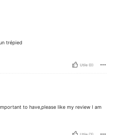
un trépied
Utile (0)
 important to have,please like my review l am
Utile (3)