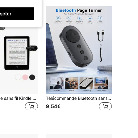
ejeter
Télécommande sans fil Kindle pour tourner les pages, lecteur de livre électronique rechargeable, batterie intégrée, télécommande de retournement de page sans les mains, compatible avec Kindle Paperwhite, Oasis, Scribe, tablettes
Télécommande Bluetooth sans fil, Défilement de page pour Kindle, Déclencheur de selfie pour iPhone et Android, Contrôleur vidéo pour Reels et Shorts, Boutons de réglage du volume/lecture/pause/j'aime, Contrôle de la rotation et de la mise au point de l'appareil photo, Télécommande universelle rechargeable via Type-C
9,54€