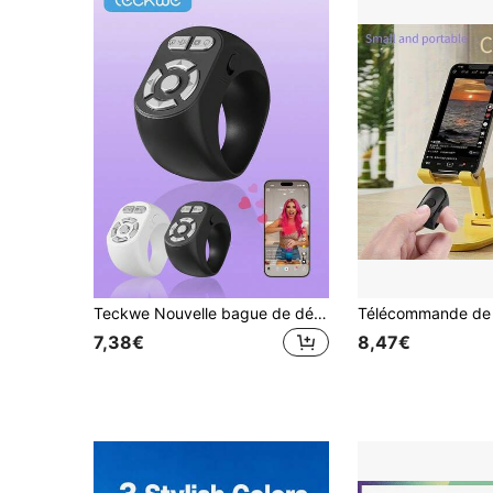
Teckwe Nouvelle bague de défilement sans fil, télécommande sans fil pour tourner les pages, déclencheur photo pour regarder des vidéos courtes, prendre des photos, écouter de la musique, peut répondre à tous vos besoins, compatible avec iOS et Android
7,38€
8,47€