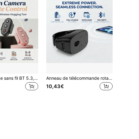
Télécommande sans fil BT 5.3, compatible avec Action 4/5 Pro/6, compatible avec Insta360 X3/X4/X5, contrôleur de caméra d'action rechargeable, distance de télécommande jusqu'à 10 mètres
Anneau de télécommande rotative sans fil compatible avec les principales plateformes de vidéos courtes sur les réseaux sociaux, défilement et prise de vue mains libres, peut être utilisé comme télécommande pour appareil photo, bâton de selfie, télécommande de curseur, batterie intégrée de 30 mAh, idéal pour les vacances d'été, les voyages et autres occasions
10,43€