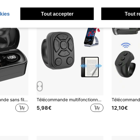
kies
Tout accepter
Tout r
1 pièce Télécommande sans fil ronde avec affichage de la batterie et anneau rotatif, convient pour la lecture de livres électroniques, le défilement de vidéos et le déclencheur de l'appareil photo - rechargeable par USB, batterie lithium-polymère longue durée, mode de fonctionnement portable et décontracté, compatible avec les appareils et Android
Télécommande multifonctionnelle en forme d'anneau, contrôleur de page sans fil, déclencheur d'appareil photo portable compatible avec iPhone, tablette, Android, application de retournement de page rechargeable, 30mAh
5,98€
12,10€