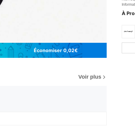
ulement
Informat
onque d
uves et
À Pr
ment à p
Économiser 0,02€
Voir plus