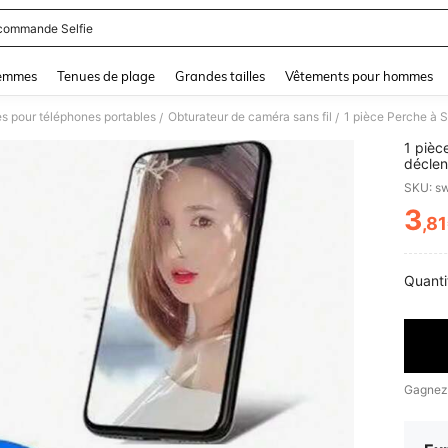
commande Selfie
and down arrow keys to navigate search Dernière recherche and Rechercher et Tr
femmes
Tenues de plage
Grandes tailles
Vêtements pour hommes
es pour téléphones portables
Obturateur de caméra sans fil
/
/
1 pièc
déclen
SKU: s
3
,8
PR
Quanti
Gagnez