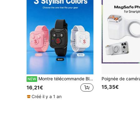
Montre télécommande Bluetooth sans fil pour poignet, contrôleur de caméra avec connexion stable de 10m, compatible avec Hero13/12/11, Osmo Action 6/5/4, X5/X4/X3, accessoire de caméra de sport d'extérieur
NEW
15,35€
16,21€
Créé il y a 1 an