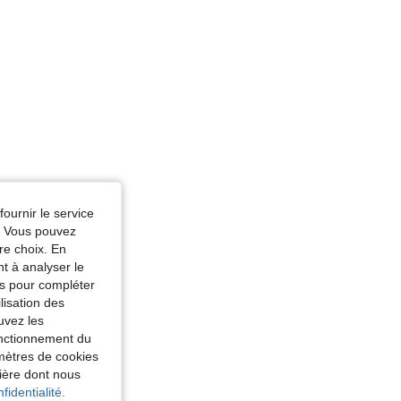
fournir le service
e. Vous pouvez
re choix. En
nt à analyser le
tés pour compléter
lisation des
uvez les
fonctionnement du
amètres de cookies
nière dont nous
fidentialité.