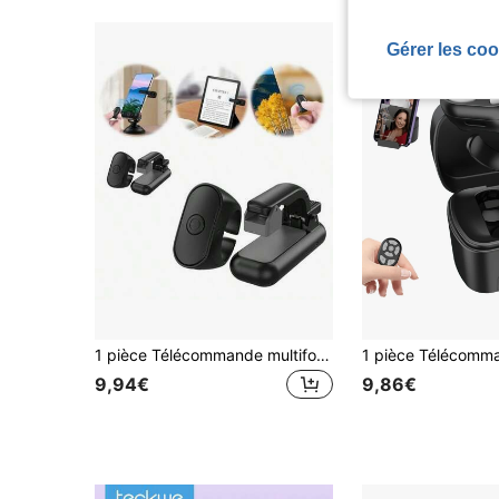
Gérer les coo
1 pièce Télécommande multifonctionnelle tout-en-un sans fil pour tourner les pages, accessoire Kindle, design portable en anneau avec charge Type-C - télécommande pour e-book, photo et vidéo, convient également pour la lecture de romans sur tablette iPad, la prise de photos, l'enregistrement vidéo sur téléphone et d'autres scénarios
9,94€
9,86€