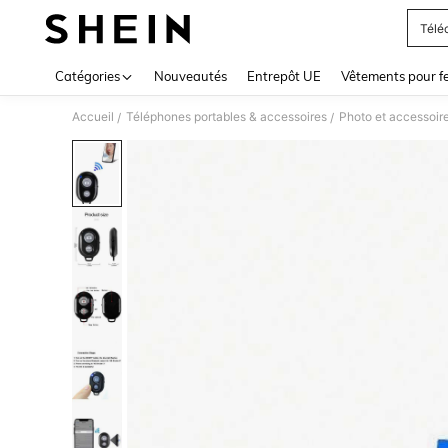
Télé
Use up 
Catégories
Nouveautés
Entrepôt UE
Vêtements pour 
Accueil
Téléphones portables & accessoires
Photo et accessoir
/
/