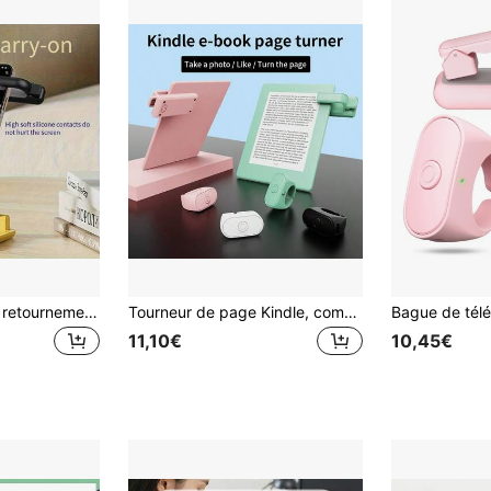
Télécommande de retournement de page sans fil multifonctionnelle, accessoires pour Kindle, conception d'anneau portable avec chargement de type C - Télécommande pour liseuse électronique, photos et vidéos, convient également pour la lecture de romans sur iPad/tablette, la prise de photos, l'enregistrement vidéo sur smartphone et d'autres scénarios
Tourneur de page Kindle, compatible avec Kindle Paperwhite/Oasis/Scribe, télécommande Kindle à clipser sans Bluetooth, télécommande pour caméra de tablette, convient pour liseuse Kindle Paperwhite - contrôleur mains libres rechargeable par USB, compatible avec tablettes Apple/Android - tourneur de page décontracté, parfait pour la lecture et la photographie
11,10€
10,45€