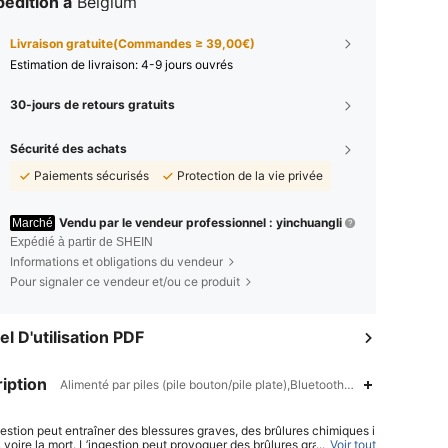
édition à
Belgium
Livraison gratuite(Commandes ≥ 39,00€)
Estimation de livraison:
4-9 jours ouvrés
30-jours de retours gratuits
Sécurité des achats
Paiements sécurisés
Protection de la vie privée
Vendu par le vendeur professionnel : yinchuangli
Marché
Expédié à partir de SHEIN
Informations et obligations du vendeur
Pour signaler ce vendeur et/ou ce produit
l D'utilisation PDF
iption
Alimenté par piles (pile bouton/pile plate),Bluetooth,ABS
gestion peut entraîner des blessures graves, des brûlures chimiques i
 voire la mort. L’ingestion peut provoquer des brûlures graves en se
...
Voir tout