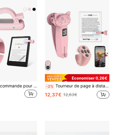
Économiser 0,26€
Bague de télécommande pour tourner les pages pour Kindle Paperwhite/Scribe/Oasis, télécommande sans fil RF, compatible avec iPhone, tablettes Android, liseuses, déclencheur d'obturateur d'appareil photo et déclencheur vidéo
Tourneur de page à distance, compatible avec Kindle Paperwhite Oasis Kobo E-Readers, télécommande de caméra avec fonction d'enregistrement vidéo, compatible avec iPad et tablettes Android (rose), convient pour les vacances d'été, les voyages, l'obturateur de caméra portable, la télécommande de caméra de voyage, la télécommande de smartphone
-2%
12,37€
12,63€