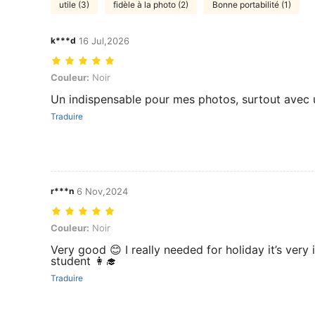
utile (3)
fidèle à la photo (2)
Bonne portabilité (1)
k***d
16 Jul,2026
Couleur: Noir
Couleur:
Noir
Un indispensable pour mes photos, surtout avec 
Traduire
r***n
6 Nov,2024
Couleur: Noir
Couleur:
Noir
Very good 😊 I really needed for holiday it’s very
student 👩‍🎓
Traduire