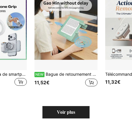
Poignée de caméra de smartphone magnétique avec bouton de déclenchement et compatibilité MagSafe. Support de trépied de zoom pour smartphone, assistant de prise de vue, télécommande. Convient pour les smartphones, cadeau pour les femmes
Bague de retournement de page Kindle, compatible avec Kindle Paperwhite/Oasis/Scribe, télécommande Kindle à clip sans Bluetooth, télécommande de caméra pour iPhone et tablettes, compatible avec les étuis de protection épais
NEW
11,32€
11,52€
Voir plus