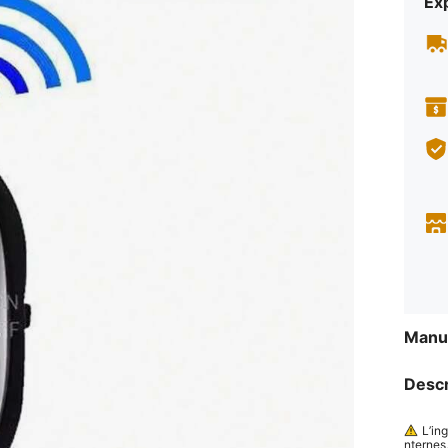
Exp
Manue
Descr
L’in
nternes,