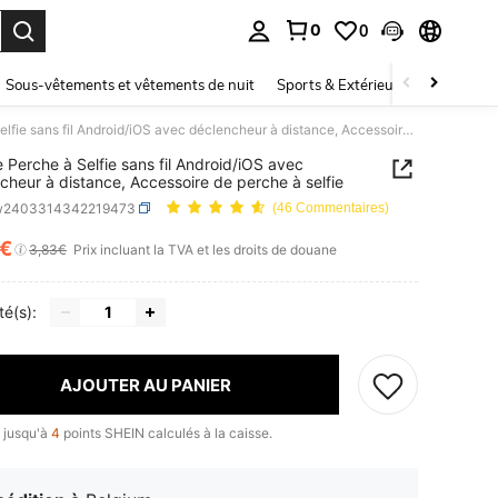
0
0
ouver. Press Enter to select.
Sous-vêtements et vêtements de nuit
Sports & Extérieur
Enfants
1 pièce Perche à Selfie sans fil Android/iOS avec déclencheur à distance, Accessoire de perche à selfie
e Perche à Selfie sans fil Android/iOS avec
cheur à distance, Accessoire de perche à selfie
w2403314342219473
(46 Commentaires)
1€
ICE AND AVAILABILITY
3,83€
Prix incluant la TVA et les droits de douane
té(s):
AJOUTER AU PANIER
 jusqu'à
4
points SHEIN calculés à la caisse.