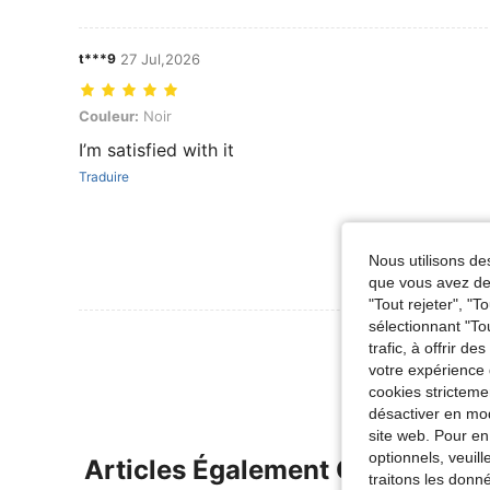
t***9
27 Jul,2026
Couleur: Noir
Couleur:
Noir
I’m satisfied with it
Traduire
Nous utilisons des
que vous avez dem
"Tout rejeter", "
sélectionnant "To
Voir Plus D
trafic, à offrir d
votre expérience 
cookies stricteme
désactiver en mod
site web. Pour en
optionnels, veuil
Articles Également Consultés
traitons les donn