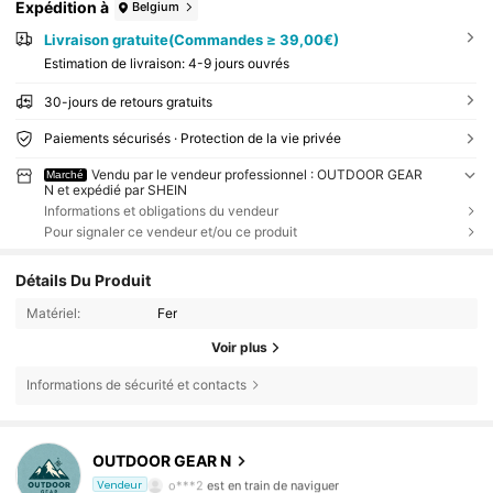
Expédition à
Belgium
Livraison gratuite(Commandes ≥ 39,00€)
Estimation de livraison:
4-9 jours ouvrés
30-jours de retours gratuits
Paiements sécurisés · Protection de la vie privée
Vendu par le vendeur professionnel : OUTDOOR GEAR
Marché
N et expédié par SHEIN
Informations et obligations du vendeur
Pour signaler ce vendeur et/ou ce produit
Détails Du Produit
Matériel:
Fer
Voir plus
Informations de sécurité et contacts
487 Suiveurs
4,86
OUTDOOR GEAR N
487 Suiveurs
4,86
o***2
est en train de naviguer
Vendeur