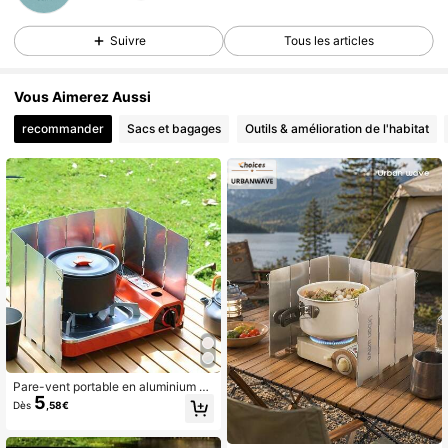
487 Suiveurs
4,86
Suivre
Tous les articles
Vous Aimerez Aussi
recommander
Sacs et bagages
Outils & amélioration de l'habitat
Pare-vent portable en aluminium po
5
ur réchaud de camping extérieur, pa
Dès
,58€
re-vent pour réchaud à alcool, pare
-vent pliable ultra-léger en aluminiu
m, distribution de chaleur efficace, i