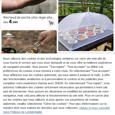
gaz pliable, article décoratif de cuis
ine, installation facile, cadeau de fê
te idéal
Réchaud de poche ultra-léger pliabl
4
e, mini réchaud à bois/brindilles pou
Dès
,38€
r l'extérieur, conception pliable, con
vient pour le camping et la survie e
n pleine nature, réchaud à bois port
able et compact - idéal pour la cuisi
ne en extérieur et les repas d'urgen
ce, les randonnées et les voyages d
e survie en pleine nature, l'équipem
ent de plein air, le réchaud à bois de
camping, le réchaud à bois, le mini r
Couvre-aliments portable - Grande
échaud de poche
3
tente moustiquaire blanche, pliable
Nous utilisons des cookies et des technologies similaires sur notre site web afin de
Dès
,34€
et lavable, idéale pour les pique-niq
vous fournir le service que vous avez demandé et de vous offrir la meilleure expérience
ues, les barbecues et les fêtes en e
de navigation possible. Vous pouvez "Tout rejeter", "Tout accepter" ou définir vos
xtérieur, anti-insectes, convient pou
préférences de cookies à tout moment à votre choix. En sélectionnant "Tout accepter",
r le petit-déjeuner, les plats de fête,
nous définirons tous les cookies optionnels, qui nous aident à analyser le trafic, à offrir
design en maille transparente
des fonctionnalités améliorées et à personnaliser le contenu et les publicités pour
compléter votre expérience d'achat avec SHEIN. En sélectionnant "Tout rejeter", vous
autorisez l'utilisation des cookies strictement nécessaires qui permettent à notre site
1 pièce CAMPINGMOON Filet de frit
web de fonctionner. Vous pouvez les désactiver en modifiant les paramètres de votre
12
ure en acier inoxydable 304 pliable
,50€
navigateur, mais cela peut affecter le fonctionnement du site web. Pour en savoir plus
pour le camping en plein air, panier
de friture pour boîte à lunch de piqu
sur les cookies que nous utilisons et pour ajuster vos paramètres de cookies
e-nique, panier d'égouttage pour fr
optionnels, veuillez sélectionner "Gérer les cookies". Pour plus d'informations sur la
uits S-1218
manière dont nous traitons les données que nous collectons,
cliquez ici pour consulter
notre Politique de confidentialité.