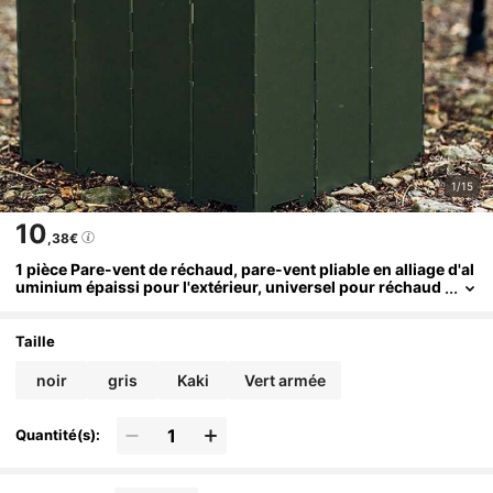
1/15
10
,38€
1 pièce Pare-vent de réchaud, pare-vent pliable en alliage d'al
uminium épaissi pour l'extérieur, universel pour réchaud
de camping/réchaud à gaz, portable et léger, plusieurs tai
lles, pour le camping, le pique-nique et la cuisine, avec sac de
rangement
Taille
noir
gris
Kaki
Vert armée
Quantité(s):