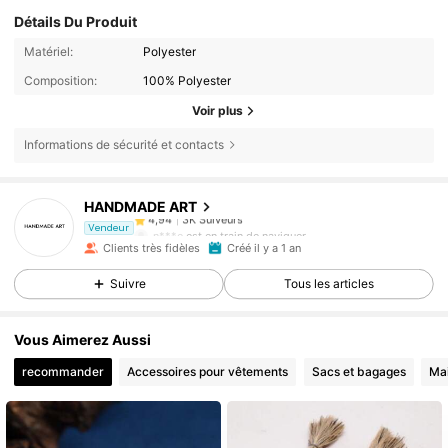
Détails Du Produit
Matériel:
Polyester
Composition:
100% Polyester
Voir plus
Informations de sécurité et contacts
3K Suiveurs
4,94
HANDMADE ART
3K Suiveurs
4,94
n***e
est en train de naviguer
Vendeur
3K Suiveurs
4,94
Clients très fidèles
Créé il y a 1 an
3K Suiveurs
4,94
Suivre
Tous les articles
3K Suiveurs
4,94
Vous Aimerez Aussi
recommander
Accessoires pour vêtements
Sacs et bagages
Ma