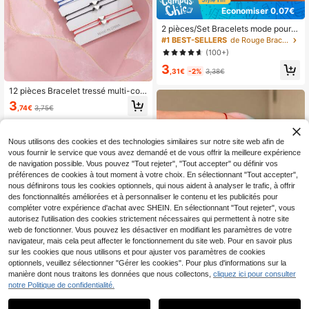
Économiser 0,07€
2 pièces/Set Bracelets mode pour f
emmes, style bohème fait main ave
#1 BEST-SELLERS
de Rouge Bracelets à cordon pour femmes
c petit cœur rouge tressé, bijoux à p
(100+)
erles réglables, convient pour le por
3
t quotidien et les cadeaux d'anniver
,31€
-2%
3,38€
saire. Bracelet d'amitié, bracelet de
couple, bracelet mode, accessoire
12 pièces Bracelet tressé multi-cou
mode, corde réglable, bracelet fait
ches ajustable minimaliste en CCB
3
main, bracelet cœur, passionné de
,74€
3,75€
avec motif cœur, cadeau de la Sain
mode, accessoire pour femme.
t-Valentin pour femmes
Nous utilisons des cookies et des technologies similaires sur notre site web afin de
vous fournir le service que vous avez demandé et de vous offrir la meilleure expérience
de navigation possible. Vous pouvez "Tout rejeter", "Tout accepter" ou définir vos
préférences de cookies à tout moment à votre choix. En sélectionnant "Tout accepter",
nous définirons tous les cookies optionnels, qui nous aident à analyser le trafic, à offrir
des fonctionnalités améliorées et à personnaliser le contenu et les publicités pour
compléter votre expérience d'achat avec SHEIN. En sélectionnant "Tout rejeter", vous
autorisez l'utilisation des cookies strictement nécessaires qui permettent à notre site
web de fonctionner. Vous pouvez les désactiver en modifiant les paramètres de votre
navigateur, mais cela peut affecter le fonctionnement du site web. Pour en savoir plus
sur les cookies que nous utilisons et pour ajuster vos paramètres de cookies
optionnels, veuillez sélectionner "Gérer les cookies". Pour plus d'informations sur la
manière dont nous traitons les données que nous collectons,
cliquez ici pour consulter
Économiser 0,17€
1 pièce Bracelet de luxe à la mode e
notre Politique de confidentialité.
n acier inoxydable avec strass, con
#1 BEST-SELLERS
de Plaqué or 18 carats Ensembles de bracelets pour
Jmy
vient pour un port quotidien
(100+)