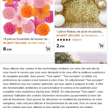
1 pièce Rideau de pluie en plastique
100*200 cm, rideau de couleur or o
#4 BEST-SELLERS
de Pendaison de crémaillère Arrière-plans de fête
u argent pour la décoration murale
18 pièces Ensemble de boules de d
(1000+)
de la maison, parfait pour l'annivers
écoration de fleurs en éventail de p
#5 BEST-SELLERS
de Fête d'anniversaire Pompons en tissu
2
aire, le mariage, la fête de vacance
apier orange et rose, tailles mixtes c
,85€
8
s (noir), la rentrée des classes, la Sa
onvenant pour anniversaire, mariag
,43€
int-Valentin
e, baby shower, douche nuptiale, dé
coration d'arrière-plan de la maison
Nous utilisons des cookies et des technologies similaires sur notre site web afin de
vous fournir le service que vous avez demandé et de vous offrir la meilleure expérience
de navigation possible. Vous pouvez "Tout rejeter", "Tout accepter" ou définir vos
préférences de cookies à tout moment à votre choix. En sélectionnant "Tout accepter",
nous définirons tous les cookies optionnels, qui nous aident à analyser le trafic, à offrir
des fonctionnalités améliorées et à personnaliser le contenu et les publicités pour
compléter votre expérience d'achat avec SHEIN. En sélectionnant "Tout rejeter", vous
autorisez l'utilisation des cookies strictement nécessaires qui permettent à notre site
web de fonctionner. Vous pouvez les désactiver en modifiant les paramètres de votre
navigateur, mais cela peut affecter le fonctionnement du site web. Pour en savoir plus
sur les cookies que nous utilisons et pour ajuster vos paramètres de cookies