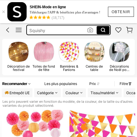
Ballon D’anniversaire
SHEIN-Mode en ligne
×
Halloween
OBTENIR
Téléchargez l'APP & bénéficiez plus d'avantages !
(18,717)
Decoration Anniverssaire
Squishy
Halloween Décor
Ballon D’anniversaire
Décoration de
Toiles de fond
Bannières &
Centres de
Décorations
d
festival
de fête
Fanions
table
de Noël pour
d
l'extérieur
Recommander
Les plus populaires
Prix
Filtre
Entrepôt UE
Catégorie
Couleur
Tissu/matériel
Occas
Les prix peuvent varier en fonction du modèle, de la couleur, de la taille ou d'autres
variantes du produit sélectionné.