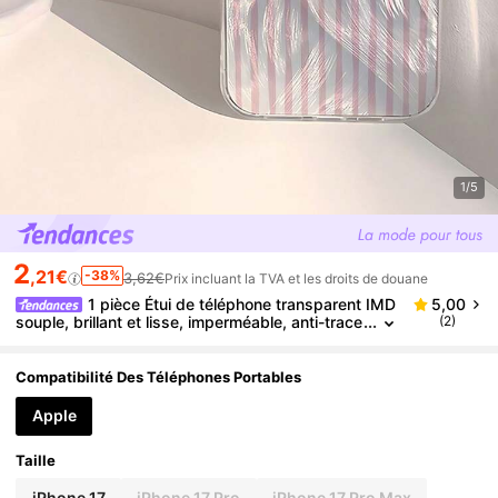
1/5
2
,21€
-38%
3,62€
Prix incluant la TVA et les droits de douane
1 pièce Étui de téléphone transparent IMD
5,00
souple, brillant et lisse, imperméable, anti-trace
(2)
s de doigts et anti-rayures, motif rayé pastèqu
e frais d'été pour les vacances, convient pour une d
éclaration, cadeau pour les amis, la famille, les coup
Compatibilité Des Téléphones Portables
les, anniversaire, vacances, compatible avec Apple
17/17 PLUS/17 PRO/17 PRO MAX
Apple
Taille
iPhone 17
iPhone 17 Pro
iPhone 17 Pro Max