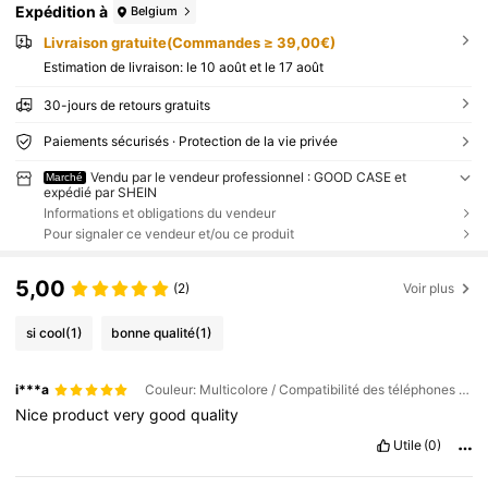
Expédition à
Belgium
Livraison gratuite(Commandes ≥ 39,00€)
Estimation de livraison:
le 10 août et le 17 août
30-jours de retours gratuits
Paiements sécurisés · Protection de la vie privée
Vendu par le vendeur professionnel : GOOD CASE et
Marché
expédié par SHEIN
Informations et obligations du vendeur
Pour signaler ce vendeur et/ou ce produit
5,00
(2)
Voir plus
si cool
(1)
bonne qualité
(1)
i***a
Couleur: Multicolore / Compatibilité des téléphones portables: Apple / Taille: iPhone 15 Pro
Nice
product
very
good
quality
Utile
(0)