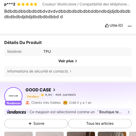
p***2
Couleur: Multicolore / Compatibilité des téléphones portables: Apple / Taille: Iphone 13
Bdbdbdbbdbdbdbdvdvdvdbbdbdbdbdbbddbndbdjdjdbdbdb
dbdbdbdjdidjdbdbdbdbbd
d
Utile
(0)
Détails Du Produit
Matériel:
TPU
Voir plus
Informations de sécurité et contacts
46K Suiveurs
4,90
GOOD CASE
46K Suiveurs
4,90
m***m
est en train de naviguer
Vendeur
46K Suiveurs
4,90
Clients très fidèles
Créé il y a 1 an
46K Suiveurs
4,90
Ce magasin est sélectionné comme un
「Boutique tendance」
46K Suiveurs
4,90
Suivre
Tous les articles
46K Suiveurs
4,90