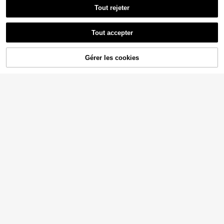
Tout rejeter
Tout accepter
Gérer les cookies
AJOUTER AU PANIER