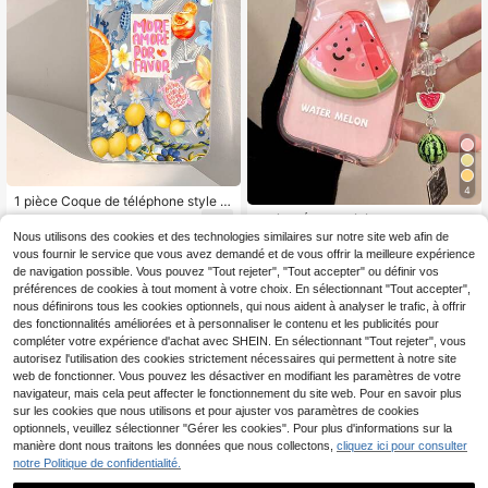
valent beau unique
4
1 pièce Coque de téléphone style v
acances avec imprimé île d'été, élé
1 pièce Étui de téléphone design 3D
3
,30€
ments océaniques, motif tortue, citr
pastèque avec visage de dessin ani
Nous utilisons des cookies et des technologies similaires sur notre site web afin de
4
on et fruits, argentée transparente,
,63€
-3%
4,78€
mé et sangle à perles. Compatible a
vous fournir le service que vous avez demandé et de vous offrir la meilleure expérience
protection épaisse, convient pour S
vec iPhone 16 Pro Max/16 Pro. Styl
de navigation possible. Vous pouvez "Tout rejeter", "Tout accepter" ou définir vos
amsung A05 A05S A13 A14 A15 A5
e coréen unique et créatif. Étui de té
préférences de cookies à tout moment à votre choix. En sélectionnant "Tout accepter",
3 A54 A55 A56 S22 S23 S24 S25 A
léphone de dessin animé mignon et
pple 11 12 13 14 15 16 17 Pro Max
nous définirons tous les cookies optionnels, qui nous aident à analyser le trafic, à offrir
haut de gamme compatible avec iP
des fonctionnalités améliorées et à personnaliser le contenu et les publicités pour
hone 13/14/15/11/12. Étanche, antic
hoc, anti-chute et résistant aux ray
compléter votre expérience d'achat avec SHEIN. En sélectionnant "Tout rejeter", vous
ures. Cadeau de printemps pour an
autorisez l'utilisation des cookies strictement nécessaires qui permettent à notre site
niversaire et fête.
web de fonctionner. Vous pouvez les désactiver en modifiant les paramètres de votre
navigateur, mais cela peut affecter le fonctionnement du site web. Pour en savoir plus
sur les cookies que nous utilisons et pour ajuster vos paramètres de cookies
optionnels, veuillez sélectionner "Gérer les cookies". Pour plus d'informations sur la
manière dont nous traitons les données que nous collectons,
cliquez ici pour consulter
notre Politique de confidentialité.