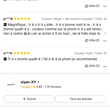
Utile
(2)
p***9
Couleur: Beige + décoration torsadée / Taille: M
Magnifique
,
tr
è
s
tr
è
s
jolie
,
tr
è
s
bonne
mati
è
re
,
tr
è
s
bonne
qualit
é
e
,
couleur
comme
sur
la
photo
tr
è
s
joli
rendu
,
rien
à
redire
😀👍
j
en
ai
achet
é
9
en
tout
,
de
la
folie
mais
ils
sont
tous
tr
è
s
beaux
😀
Utile
(2)
e***4
Couleur: Kaki / Taille: M
Tr
è
s
bonne
qualit
é
/
fid
è
le
à
la
photo
je
recommande
Utile
(2)
xiyan-XY
1.7K Suiveurs
4,86
Vendeur
Suivre
Tous les articles