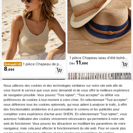
1 pièce Chapeau seau d'été bohèm
11
e pour femmes, chapeau de jazz bri
Dès
,68€
1 pièce Chapeau de paill
Entrepôt UE
tannique, chapeau de soleil pour va
8
e pour femme, style bohème, en fibr
,69€
cances à la plage, casquette d'omb
e de polyester, chapeau de paille à l
re, chapeau tout-aller, vacances, v
arge bord à la mode pour l'extérieur,
oyage
nouveau style boho, protection sola
ire personnalisée pour dames, respir
Nous utilisons des cookies et des technologies similaires sur notre site web afin de
ant, convient pour une utilisation qu
vous fournir le service que vous avez demandé et de vous offrir la meilleure expérience
otidienne extérieure
de navigation possible. Vous pouvez "Tout rejeter", "Tout accepter" ou définir vos
préférences de cookies à tout moment à votre choix. En sélectionnant "Tout accepter",
nous définirons tous les cookies optionnels, qui nous aident à analyser le trafic, à offrir
des fonctionnalités améliorées et à personnaliser le contenu et les publicités pour
compléter votre expérience d'achat avec SHEIN. En sélectionnant "Tout rejeter", vous
autorisez l'utilisation des cookies strictement nécessaires qui permettent à notre site
web de fonctionner. Vous pouvez les désactiver en modifiant les paramètres de votre
navigateur, mais cela peut affecter le fonctionnement du site web. Pour en savoir plus