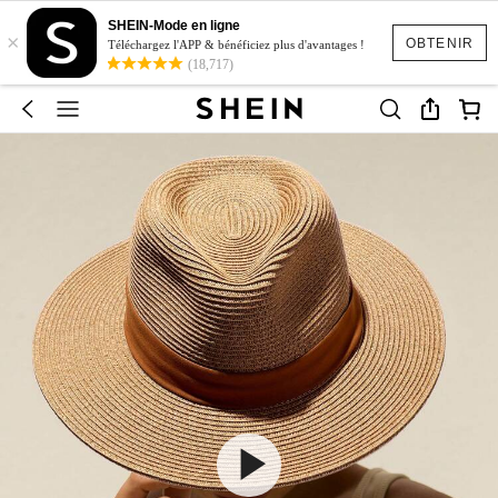
SHEIN-Mode en ligne
×
OBTENIR
Téléchargez l'APP & bénéficiez plus d'avantages !
(18,717)