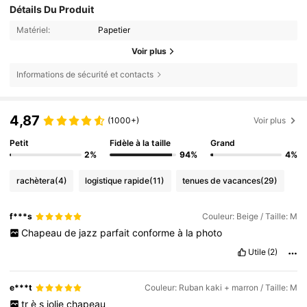
Détails Du Produit
Matériel:
Papetier
Voir plus
Informations de sécurité et contacts
4,87
(1000+)
Voir plus
Petit
Fidèle à la taille
Grand
2%
94%
4%
rachètera
(4)
logistique rapide
(11)
tenues de vacances
(29)
f***s
Couleur: Beige / Taille: M
Chapeau
de
jazz
parfait
conforme
à
la
photo
Utile
(2)
e***t
Couleur: Ruban kaki + marron / Taille: M
tr
è
s
jolie
chapeau