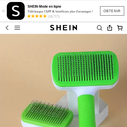
SHEIN-Mode en ligne
×
OBTENIR
Téléchargez l'APP & bénéficiez plus d'avantages !
(18,717)