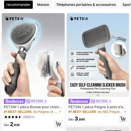
recommander
Maison
Téléphones portables & accessoires
Sport
PETSIN
PETSIN
PETSIN 1 pièce Brosse pour chien,
PETSIN 1 pièce Peigne à poils d'ani
brosse pour chat, peigne à puces, b
maux
#1 BEST-SELLERS
de Peignes et brosses pour poils d'animaux
#1 BEST-SELLERS
de ABS Peignes et brosses pour poils d'animaux
rosse de nettoyage automatique, br
(1000+)
3
osse de toilettage pour animaux de
Dès
,89€
2
compagnie, brosse de massage pou
Dès
,62€
r animaux de compagnie, brosse d'é