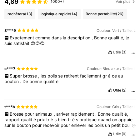
4,89
(1000+)
Voir plus
rachètera
(13)
logistique rapide
(14)
Bonne portabilité
(26)
3***9
Couleur: Vert / Taille: L
Exactement
comme
dans
la
description
,
Bonne
qualit
é,
je
suis
satisfait
😍😍😍
Utile
(3)
e***7
Couleur: Bleu azur / Taille: L
Super
brosse
,
les
poils
se
retirent
facilement
gr
â
ce
au
bouton
.
De
bonne
qualit
é
Utile
(2)
t***b
Couleur: Gris / Taille: L
Brosse
pour
animaux
,
arriver
rapidement
.
Bonne
qualit
é,
rapport
qualit
é
prix
tr
è
s
bien
tr
è
s
pratique
quand
on
appuie
sur
le
bouton
pour
recevoir
pour
enlever
les
poils
un
petit
bout
en
silicone
ou
autre
sur
les
pointes
pour
pas
me
faire
mal
à
l
’
Utile
(0)
animal
.