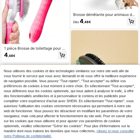
Brosse démêlante pour animaux de
compagnie à un clic - Conçue pour
4
Dès
,48€
les chiens et les chats - Brosse de
massage en silicone avec manche
ergonomique, convient pour toutes l
es saisons
1 pièce Brosse de toilettage pour an
imaux de compagnie, peigne auto-n
4
,48€
ettoyant pour l'épilation des chiens
& chats, brosse à poils en un clic, o
util de retrait du sous-poil et de mas
sage pour démêler, réduire la perte
Nous utilisons des cookies et des technologies similaires sur notre site web afin de
de poils et les fournitures de soins q
vous fournir le service que vous avez demandé et de vous offrir la meilleure expérience
uotidiens pour animaux de compag
de navigation possible. Vous pouvez "Tout rejeter", "Tout accepter" ou définir vos
nie
préférences de cookies à tout moment à votre choix. En sélectionnant "Tout accepter",
nous définirons tous les cookies optionnels, qui nous aident à analyser le trafic, à offrir
des fonctionnalités améliorées et à personnaliser le contenu et les publicités pour
compléter votre expérience d'achat avec SHEIN. En sélectionnant "Tout rejeter", vous
autorisez l'utilisation des cookies strictement nécessaires qui permettent à notre site
web de fonctionner. Vous pouvez les désactiver en modifiant les paramètres de votre
Économiser 0,06€
navigateur, mais cela peut affecter le fonctionnement du site web. Pour en savoir plus
sur les cookies que nous utilisons et pour ajuster vos paramètres de cookies
1 pièce Brosse double face animaux
optionnels, veuillez sélectionner "Gérer les cookies". Pour plus d'informations sur la
de compagnie
#5 BEST-SELLERS
de Acier inoxydable Peignes et brosses pour poils
manière dont nous traitons les données que nous collectons,
cliquez ici pour consulter
5
notre Politique de confidentialité.
,50€
-1%
5,56€