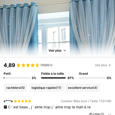
Voir plus
4,89
(1000+)
Voir plus
Petit
Fidèle à la taille
Grand
3%
97%
0%
rachètera
(5)
logistique rapide
(11)
excellent service
(4)
s***a
Couleur: Bleu azur / Taille: 132*160
C
’
est
beau
,
j
’
aime
trop
j
’
aime
trop
la
mati
è
re
Utile
(1)