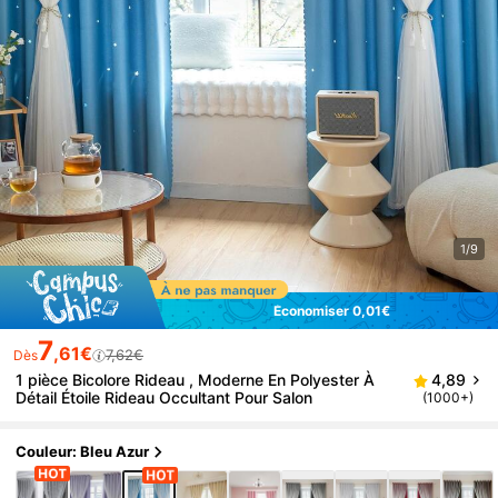
1/9
Économiser 0,01€
7
,61€
7,62€
Dès
1 pièce Bicolore Rideau , Moderne En Polyester À
4,89
Détail Étoile Rideau Occultant Pour Salon
(1000+)
Couleur: Bleu Azur