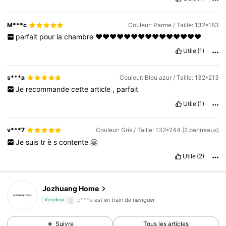
M***c
Couleur: Parme / Taille: 132*183
parfait
pour
la
chambre
❤️❤️❤️❤️❤️❤️❤️❤️❤️❤️❤️❤️❤️❤️❤️
Utile
(1)
s***a
Couleur: Bleu azur / Taille: 132*213
Je
recommande
cette
article
,
parfait
Utile
(1)
v***7
Couleur: Gris / Taille: 132*244 (2 panneaux)
Je
suis
tr
è
s
contente
🤗
Utile
(2)
7.2K Suiveurs
4,90
7.2K Suiveurs
4,90
Jozhuang Home
7.2K Suiveurs
4,90
p***a
est en train de naviguer
Vendeur
7.2K Suiveurs
4,90
Suivre
Tous les articles
7.2K Suiveurs
4,90