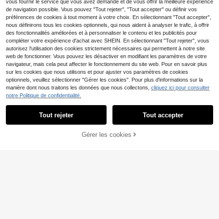
vous fournir le service que vous avez demandé et de vous offrir la meilleure expérience
e, cadeau inclus
oratifs amusants, impression plate 2
de navigation possible. Vous pouvez "Tout rejeter", "Tout accepter" ou définir vos
D, 90 g/m²
préférences de cookies à tout moment à votre choix. En sélectionnant "Tout accepter",
nous définirons tous les cookies optionnels, qui nous aident à analyser le trafic, à offrir
des fonctionnalités améliorées et à personnaliser le contenu et les publicités pour
compléter votre expérience d'achat avec SHEIN. En sélectionnant "Tout rejeter", vous
autorisez l'utilisation des cookies strictement nécessaires qui permettent à notre site
web de fonctionner. Vous pouvez les désactiver en modifiant les paramètres de votre
navigateur, mais cela peut affecter le fonctionnement du site web. Pour en savoir plus
sur les cookies que nous utilisons et pour ajuster vos paramètres de cookies
optionnels, veuillez sélectionner "Gérer les cookies". Pour plus d'informations sur la
4
manière dont nous traitons les données que nous collectons,
cliquez ici pour consulter
2 pièces Rideaux style dessin anim
notre Politique de confidentialité.
8
é avec impression numérique d'ours
Dès
,89€
en peluche bleu et blanc, lune, étoil
Tout rejeter
Tout accepter
e, nuage, 100% polyester, 2 pannea
ux avec passants pour tringle, sans
doublure, 90g/m², 180cm de large,
1 panneau Rideau occultant vintag
Gérer les cookies
convient pour la chambre d'enfant, l
AJOUTER AU PANIER
e à imprimé graphique à volants
16 restant
a pépinière, la salle de jeux
17
Dès
,82€