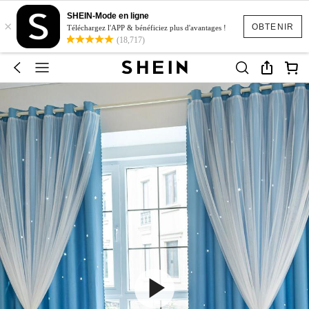
SHEIN-Mode en ligne
×
OBTENIR
Téléchargez l'APP & bénéficiez plus d'avantages !
(18,717)