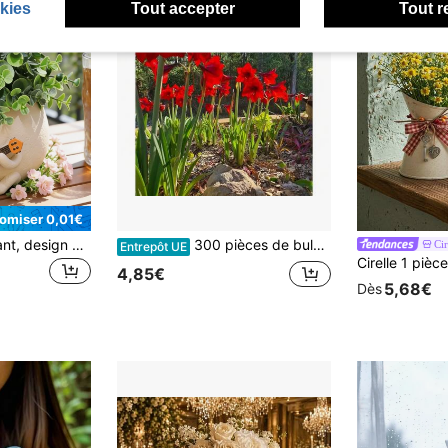
kies
Tout accepter
Tout r
omiser 0,01€
Pot de fleurs souriant, design de guitare mignon, avec trou de drainage, pot de fleurs amusant et petit, convient pour les succulentes d'intérieur, cadeau unique pour les amateurs de plantes
300 pièces de bulbes d'amaryllis – une fleur qui ressemble à une flamme ardente, une fée de balcon avec de grandes fleurs colorées.
Cir
Entrepôt UE
4,85€
5,68€
Dès