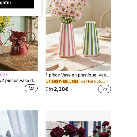
ejeter
1 pièce Vase en plastique, vase décoratif de style crème moderne pour centre de table de maison, multicolore en option (rose/noir/vert & blanc)
elle
Cirelle 1 pièce/2 pièces Vase décoratif en forme de cruche en métal galvanisé vintage résistant à la rouille avec finition tachetée rouge/blanche. Pot de fleurs de style ferme avec nœud à carreaux et pendentif clé d'amour pour la maison, le salon, la salle à manger, l'entrée, la cuisine, les étagères. Décoration quotidienne pour les amateurs de plantes, les passionnés de décoration maison. Cadeau de pendaison de crémaillère, Saint-Valentin, Fête des Mères, anniversaire. Accessoires de table de style rustique et campagnard, décoration vintage esthétique pour contenant de fleurs
de Noir Pots de fleurs et jardinières
#1 BEST-SELLERS
2,38€
Dès