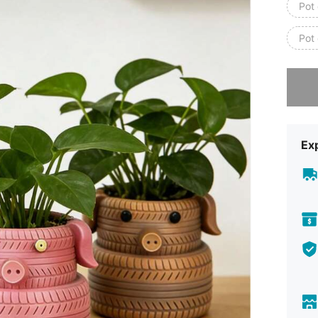
Pot 
Pot 
Désolés,
Exp