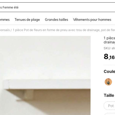
s Femme été
and down arrow keys to navigate search Dernière recherche and Rechercher et Tr
femmes
Tenues de plage
Grandes tailles
Vêtements pour hommes
Bonsaïs
/
1 pièc
draina
animé,
SKU: s
décora
femmes
8
,1
PR
vase d
Coule
Taille
Pot 