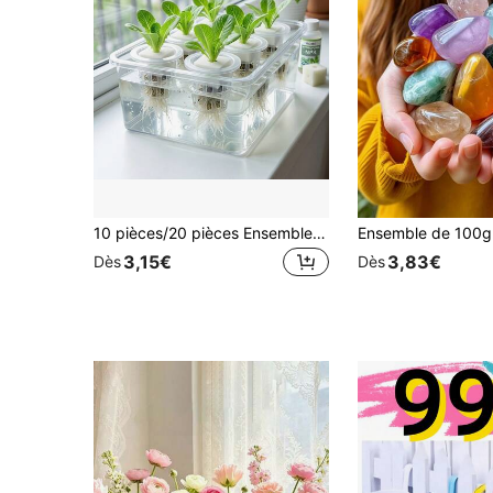
10 pièces/20 pièces Ensemble de paniers de plantation hydroponique en plastique pour légumes (comprend panier de plantation + éponge carrée), fixation des graines anti-dérive, système de racines transparent visible, accessoires de système hydroponique de serre de balcon, tasse de plantation sans terre
3,15€
3,83€
Dès
Dès