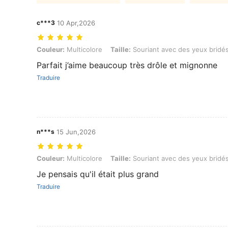
c***3
10 Apr,2026
Couleur: Multicolore, Taille: Souriant avec des yeux bridés
Couleur:
Multicolore
Taille:
Souriant avec des yeux bridé
Parfait j’aime beaucoup très drôle et mignonne
Traduire
n***s
15 Jun,2026
Couleur: Multicolore, Taille: Souriant avec des yeux bridés
Couleur:
Multicolore
Taille:
Souriant avec des yeux bridé
Je pensais qu'il était plus grand
Traduire