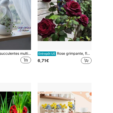
1 pièce Pot à succulentes multifonction en céramique en forme de chat mignon, contenant de rangement pour bijoux et stylos, décoration de bureau et de rebord de fenêtre, cadeau pour la maison et le bureau
Rose grimpante, fleur vivace d'extérieur, couvre-sol vivace, herbe rampante, plantes d'extérieur et d'intérieur, jardinage, livraison locale
Entrepôt UE
6,71€