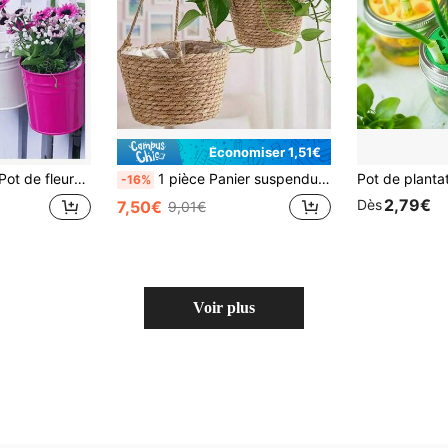
Économiser 1,51€
'extérieur, pot de fleurs en métal pour balcon de balustrade, pot de fleurs suspendu pour clôture en fer, ensemble de support de plante d'intérieur/extérieur multicolore, cadeau de la Saint-Valentin
1 pièce Panier suspendu de jardin, panier suspendu tressé à la main, rangement de jardin extérieur, pot de fleurs décoratif, outil pratique pour la maison, imperméable et résistant aux rayons UV, protège les plantes à l'intérieur et à l'extérieur, universel, support de pot de fleurs, décoration de la maison, panier suspendu de plantes intérieur et extérieur universel, décoration de la maison, pur fait main DIY
-16%
2,79€
Dès
7,50€
9,01€
Voir plus