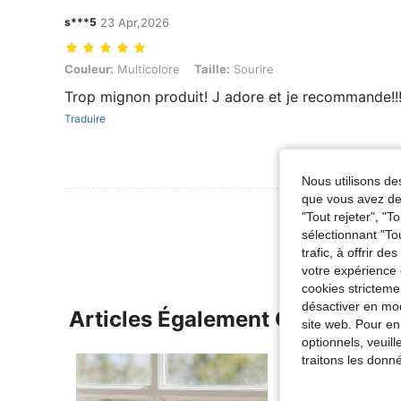
s***5
23 Apr,2026
Couleur: Multicolore, Taille: Sourire
Couleur:
Multicolore
Taille:
Sourire
Trop mignon produit! J adore et je recommande!!!
Traduire
Nous utilisons des
que vous avez dem
Voir Plus D
"Tout rejeter", "
sélectionnant "To
trafic, à offrir d
votre expérience 
cookies stricteme
désactiver en mod
Articles Également Consultés
site web. Pour en
optionnels, veuil
traitons les donn