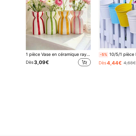
1 pièce Vase en céramique rayé peint à la main classique, décoration florale créative de style minimaliste moderne Ins, ornement décoratif multifonctionnel pour le salon, l'entrée, le bureau, accessoire de photographie d'ambiance
10/5/1 pièce Pot de fleurs en métal - Pot de fleurs suspendu, pot de plante suspendu pour l'extérieur, pot de fleurs pour balustrade, pot de fleurs mural de style ferme avec poignée, décoration de jardin, convient pour l'intérieur et l
-5%
3,09€
Dès
4,44€
Dès
4,68€