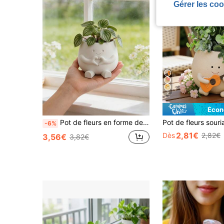
Gérer les coo
7
Écon
Pot de fleurs en forme de cœur imprimé en 3D, mini et mignon, pot de plante grasse, organisateur de bureau multifonctionnel, convient pour le bureau, le bureau, la décoration de rebord de fenêtre, excellente idée de cadeau (se référer à l'image SKU)
-6%
2,81€
Dès
2,82€
3,56€
3,82€