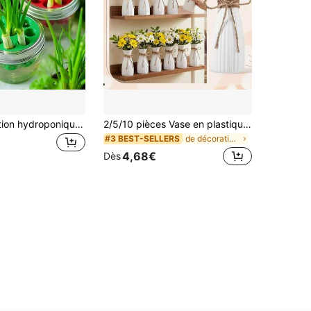
Pot de plantation hydroponique DIY pour le jardinage à la maison, moule de plantation imprimé en 3D, kit de culture sans terre, convient pour l'ail, l'oignon vert, les herbes de cuisine, applicable pour la propagation de plantes hydroponiques, peut être utilisé comme décoration de bureau, de maison ou de jardin
2/5/10 pièces Vase en plastique avec design de corde, vase de décoration de bureau minimaliste moderne créatif anti-chute, vase en plastique transparent hydroponique pour arrangement floral, support de bouquet, conteneur de fleurs fraîches haut de gamme, outil d'emballage de fleurs, convient pour la Fête des Mères, Thanksgiving, Halloween, Noël, décoration de saison de mariage, cadeau pour les autres
de décorations de jardin d'Halloween Jardinières e
#3 BEST-SELLERS
4,68€
Dès