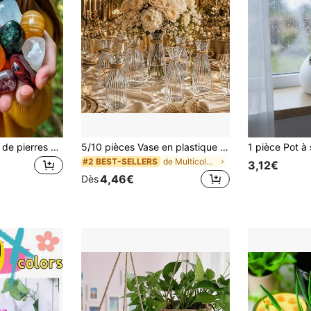
Ensemble de 100g de pierres polies, remplissage de pot de fleurs & vase, galets de cristal naturel, convient pour la méditation, le chakra, la décoration intérieure, également un cadeau pour les amateurs de cristaux. Peut être utilisé comme remplissage de vase, cadeau de yoga & spirituel, remplissage de bougie, centre de table de mariage, arrangement floral, décoration intérieure & décoration de Noël.
5/10 pièces Vase en plastique lisse avec corde de chanvre, convient pour la table de banquet de mariage, la décoration de table de restaurant, la décoration de maison, le mariage, les fêtes et la décoration de centre de table pour rendez-vous, convient pour la saison de la rentrée scolaire, la décoration de Noël
de Multicolore Pots de fleurs et jardinières
#2 BEST-SELLERS
3,12€
4,46€
Dès