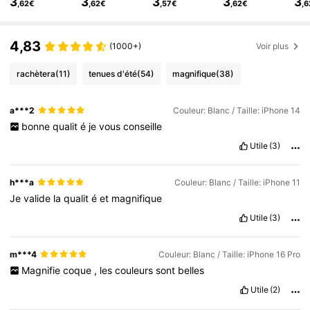
3
3
3
3
3
35K Suiveurs
4,88
,62€
,62€
,57€
,62€
,
35K Suiveurs
4,88
4,83
(1000+)
Voir plus
rachètera
(11)
tenues d'été
(54)
magnifique
(38)
a***2
Couleur: Blanc / Taille: iPhone 14
bonne
qualit
é
je
vous
conseille
Utile
(3)
h***a
Couleur: Blanc / Taille: iPhone 11
Je
valide
la
qualit
é
et
magnifique
Utile
(3)
m***4
Couleur: Blanc / Taille: iPhone 16 Pro
Magnifie
coque
,
les
couleurs
sont
belles
Utile
(2)