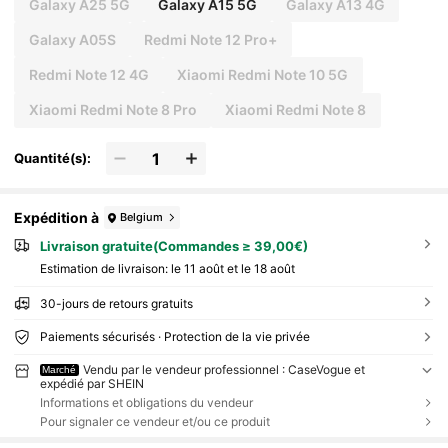
Galaxy A25 5G
Galaxy A15 5G
Galaxy A13 4G
Galaxy A05S
Redmi Note 12 Pro+
Redmi Note 12 4G
Xiaomi Redmi Note 10 5G
Xiaomi Redmi Note 8 Pro
Xiaomi Redmi Note 8
Quantité(s):
Expédition à
Belgium
Livraison gratuite(Commandes ≥ 39,00€)
Estimation de livraison:
le 11 août et le 18 août
30-jours de retours gratuits
Paiements sécurisés · Protection de la vie privée
Vendu par le vendeur professionnel : CaseVogue et
Marché
expédié par SHEIN
Informations et obligations du vendeur
Pour signaler ce vendeur et/ou ce produit