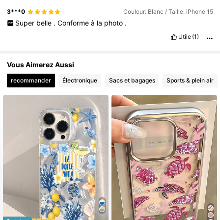
3***0
Couleur: Blanc / Taille: iPhone 15
Super
belle
.
Conforme
à
la
photo
.
Utile
(1)
Vous Aimerez Aussi
recommander
Électronique
Sacs et bagages
Sports & plein air