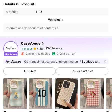
Détails Du Produit
Matériel:
TPU
Voir plus
Informations de sécurité et contacts
35K Suiveurs
4,88
CaseVogue
35K Suiveurs
4,88
Vendeur
с***а
est en train de naviguer
Clients très fidèles
Créé il y a 1 an
35K Suiveurs
4,88
Ce magasin est sélectionné comme un
「Boutique tendance」
35K Suiveurs
4,88
35K Suiveurs
Suivre
Tous les articles
4,88
35K Suiveurs
4,88
35K Suiveurs
4,88
35K Suiveurs
4,88
35K Suiveurs
4,88