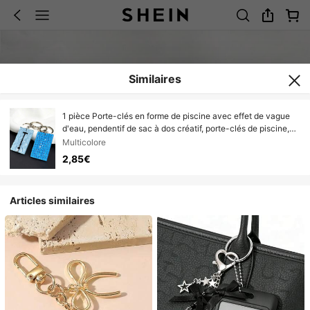
Similaires
1 pièce Porte-clés en forme de piscine avec effet de vague
d'eau, pendentif de sac à dos créatif, porte-clés de piscine,
décoration de planche flottante, porte-clés unisexe, porte-
Multicolore
clés de natation d'été, cadeau pour anniversaire, mariage,
2,85€
vacances, fête pour mère, père, remise de diplôme et
enseignant
Articles similaires