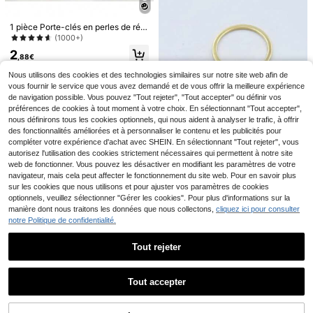
ête/vacances, la décoration de sac
s, étuis d'écouteurs, coques de télé
phone, cadeaux de voiture pour mè
1 pièce Porte-clés en perles de rési
re, père, remise de diplôme et ensei
ne fait main - Style punk, accessoir
(1000+)
gnant
e mode femme avec fermoir mousq
2
ueton, décoration de voiture, charm
,88€
Cadeau pour Grand-père; Cadeau p
de sac, cadeau gothique mignon Y
our la Fête des Grands-Pères; Porte
2K pour mère, père, remise de diplô
Nous utilisons des cookies et des technologies similaires sur notre site web afin de
2
,75€
-clés pour Grand-père; Cadeau d'A
me et enseignant
vous fournir le service que vous avez demandé et de vous offrir la meilleure expérience
nniversaire et de Noël pour Grand-p
de navigation possible. Vous pouvez "Tout rejeter", "Tout accepter" ou définir vos
ère.
préférences de cookies à tout moment à votre choix. En sélectionnant "Tout accepter",
nous définirons tous les cookies optionnels, qui nous aident à analyser le trafic, à offrir
des fonctionnalités améliorées et à personnaliser le contenu et les publicités pour
compléter votre expérience d'achat avec SHEIN. En sélectionnant "Tout rejeter", vous
1 pièce/7 pièces/8 pièces/20 pièce
autorisez l'utilisation des cookies strictement nécessaires qui permettent à notre site
s Ensemble de porte-clés visage de
2
Dès
,49€
2,50€
web de fonctionner. Vous pouvez les désactiver en modifiant les paramètres de votre
dessin animé mignon - Porte-clés e
n alliage de zinc à la mode, style de
navigateur, mais cela peut affecter le fonctionnement du site web. Pour en savoir plus
dessin animé bohème, élégant, mig
sur les cookies que nous utilisons et pour ajuster vos paramètres de cookies
non, porte-clés pour fête et événem
optionnels, veuillez sélectionner "Gérer les cookies". Pour plus d'informations sur la
ent, petit cadeau, porte-clés migno
1 pièce Porte-clés style nautique a
manière dont nous traitons les données que nous collectons,
cliquez ici pour consulter
n convenant pour la rentrée scolair
vec pendentif hippocampe, tortue d
#3 BEST-SELLERS
de Goth Porte-clés et accessoires
notre Politique de confidentialité.
e, la fête des enseignants, la cérém
e mer, étoile de mer, coquillage. Ac
(1000+)
onie de remise des diplômes, le cad
cessoire d'amitié avec créatures m
2
eau de la saison de la rentrée scolai
arines. Accessoire unisexe pour sa
Tout rejeter
,55€
re, le prix de la classe, le cadeau po
c, voiture, école. Idées de cadeaux
Économiser 0,02€
ur l'enseignant
mignonnes gothiques Y2K pour No
Afficher les articles similaires en stock
Voir tout
ël. Accessoires de sac avec porte-
Lanière de bague à fleurs en fausse
Tout accepter
badge. Cadeaux pour mère, père, re
s perles pour femmes avec porte-c
(500+)
Désolés, ce produit est épuisé.
mise de diplôme et enseignant
arte d'identité, porte-clés de coque
3
de téléphone à perles mignon, char
Dès
,39€
3,41€
Porte-clés en acier inoxydable, cad