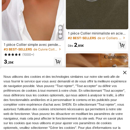
1 pièce Collier minimaliste en acier i
noxydable à chaîne délicate, cadea
#2 BEST-SELLERS
de or Colliers de chaîne pour hommes
u de bijoux classiques pour hommes
2
1 pièce Collier simple avec pendent
Dès
,85€
if noir peint sur chaîne en acier inox
#3 BEST-SELLERS
de Cuivre Colliers pendentifs pour hommes
ydable, accessoire quotidien et prof
(1000+)
essionnel pour hommes
3
,25€
Nous utilisons des cookies et des technologies similaires sur notre site web afin de
vous fournir le service que vous avez demandé et de vous offrir la meilleure expérience
de navigation possible. Vous pouvez "Tout rejeter", "Tout accepter" ou définir vos
préférences de cookies à tout moment à votre choix. En sélectionnant "Tout accepter",
nous définirons tous les cookies optionnels, qui nous aident à analyser le trafic, à offrir
des fonctionnalités améliorées et à personnaliser le contenu et les publicités pour
compléter votre expérience d'achat avec SHEIN. En sélectionnant "Tout rejeter", vous
autorisez l'utilisation des cookies strictement nécessaires qui permettent à notre site
web de fonctionner. Vous pouvez les désactiver en modifiant les paramètres de votre
navigateur, mais cela peut affecter le fonctionnement du site web. Pour en savoir plus
sur les cookies que nous utilisons et pour ajuster vos paramètres de cookies
optionnels, veuillez sélectionner "Gérer les cookies". Pour plus d'informations sur la