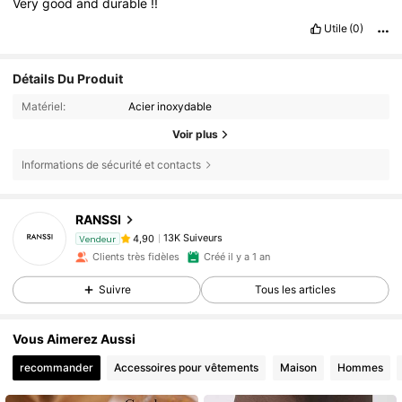
Very
good
and
durable
!!
Utile
(0)
Détails Du Produit
Matériel:
Acier inoxydable
Voir plus
Informations de sécurité et contacts
13K Suiveurs
4,90
RANSSI
13K Suiveurs
4,90
Vendeur
t***2
est en train de naviguer
Clients très fidèles
Créé il y a 1 an
13K Suiveurs
4,90
13K Suiveurs
4,90
Suivre
Tous les articles
13K Suiveurs
4,90
Vous Aimerez Aussi
13K Suiveurs
4,90
recommander
Accessoires pour vêtements
Maison
Hommes