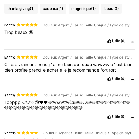
thanksgiving
(1)
cadeaux
(1)
magnifique
(1)
beau
(3)
n***v
Couleur: Argent / Taille: Taille Unique / Type de style: collier chaîne
Trop
beaux
🤩
Utile
(0)
E***o
Couleur: Argent / Taille: Taille Unique / Type de style: collier chaîne
C
’
est
vraiment
beau
j
’
aime
bien
de
fouuu
wawww
c
’
est
bien
bien
profite
prend
le
achet
é
le
je
recommande
fort
fort
Utile
(0)
s***y
Couleur: Argent / Taille: Taille Unique / Type de style: collier chaîne
Topppp
🤍🤍🤍😘❤️❤️🩷🌸🌸🌸🌸🥰😻😻😻😻😻🩷🩷🩷🩷🩷🩷🩷🩷
🩷🩷🩷🩷🩷🩷🩷🩷🩷🩷🩷🩷🩷🩷🩷🩷🩷🩷
Utile
(0)
x***6
Couleur: Argent / Taille: Taille Unique / Type de style: collier chaîne