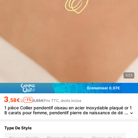
1/23
Économiser 0,07€
3
,58€
-1%
3,65€
Prix TTC, droits inclus
1 pièce Collier pendentif oiseau en acier inoxydable plaqué or 1
8 carats pour femme, pendentif pierre de naissance de dé
cembre, collier commémoratif de l'oiseau de la liberté, conv
ient pour l'anniversaire, l'anniversaire de mariage, cadeau de de
moiselle d'honneur, cadeau de la Saint-Valentin
Type De Style