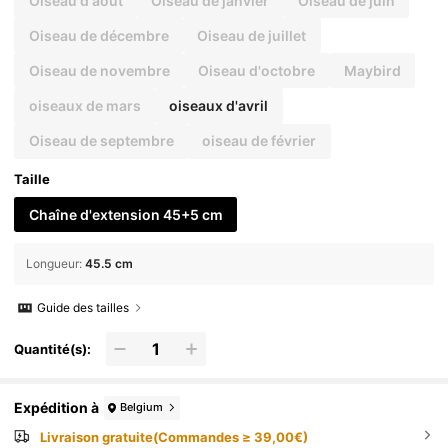
Oiseau d'août
Oiseau de janvier
Oiseau de juin
Oiseau de décembre
Oiseau de juillet
Oiseau de novembre
Oiseau d'octobre
Maybird
oiseaux de mars
oiseaux d'avril
Oiseau de septembre
oiseau de février
Taille
Chaîne d'extension 45+5 cm
Longueur
:
45.5 cm
Guide des tailles
Quantité(s):
Expédition à
Belgium
Livraison gratuite(Commandes ≥ 39,00€)