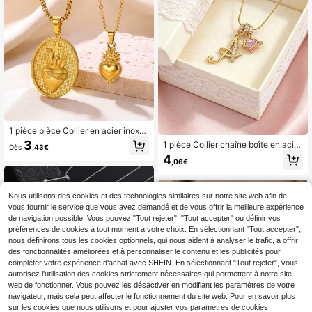
1 pièce pièce Collier en acier inoxy
dable Sacré-Cœur de Jésus, collier
3
1 pièce Collier chaîne boîte en acier
Dès
,43€
d'amour divin, accessoire de mode
inoxydable avec pendentif lettre gé
4
de bijoux de foi, cadeau religieux ch
,06€
ométrique asymétrique en forme de
rétien
planète cœur rose, style élégant lux
e Y2K pour adolescent, cadeau idé
al pour petite amie, maman, famille,
Nous utilisons des cookies et des technologies similaires sur notre site web afin de
amis, enfants, filles, convient pour a
vous fournir le service que vous avez demandé et de vous offrir la meilleure expérience
nniversaire, Saint-Valentin, anniver
de navigation possible. Vous pouvez "Tout rejeter", "Tout accepter" ou définir vos
saire, remise des diplômes, bal de pr
préférences de cookies à tout moment à votre choix. En sélectionnant "Tout accepter",
omo, fête des mères, Noël, rentrée s
nous définirons tous les cookies optionnels, qui nous aident à analyser le trafic, à offrir
colaire
des fonctionnalités améliorées et à personnaliser le contenu et les publicités pour
compléter votre expérience d'achat avec SHEIN. En sélectionnant "Tout rejeter", vous
autorisez l'utilisation des cookies strictement nécessaires qui permettent à notre site
web de fonctionner. Vous pouvez les désactiver en modifiant les paramètres de votre
navigateur, mais cela peut affecter le fonctionnement du site web. Pour en savoir plus
sur les cookies que nous utilisons et pour ajuster vos paramètres de cookies