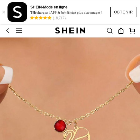
SHEIN-Mode en ligne
×
OBTENIR
Téléchargez l'APP & bénéficiez plus d'avantages !
(18,717)