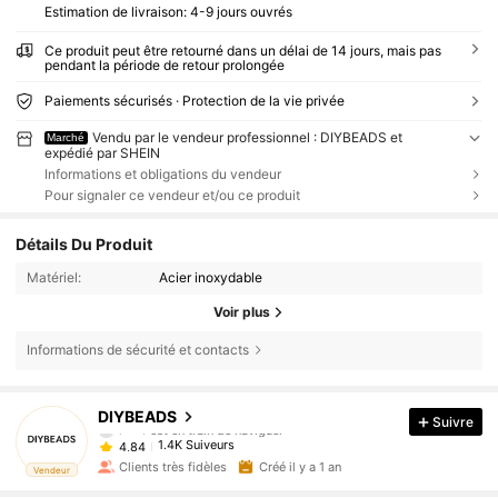
Estimation de livraison:
4-9 jours ouvrés
Ce produit peut être retourné dans un délai de 14 jours, mais pas
pendant la période de retour prolongée
Paiements sécurisés · Protection de la vie privée
Vendu par le vendeur professionnel : DIYBEADS et
Marché
expédié par SHEIN
Informations et obligations du vendeur
Pour signaler ce vendeur et/ou ce produit
Détails Du Produit
Matériel:
Acier inoxydable
Voir plus
Informations de sécurité et contacts
1.4K Suiveurs
4,84
DIYBEADS
Suivre
l***r
est en train de naviguer
1.4K Suiveurs
4,84
Clients très fidèles
Créé il y a 1 an
Vendeur