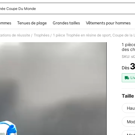
hée Coupe Du Monde
and down arrow keys to navigate search Dernière recherche and Rechercher et Tr
femmes
Tenues de plage
Grandes tailles
Vêtements pour hommes
ations de réussite
Trophées
/
/
1 pièc
des ch
Décora
SKU: s
de déc
Porte-
Dès
PR
Li
Taille
Hau
Mod