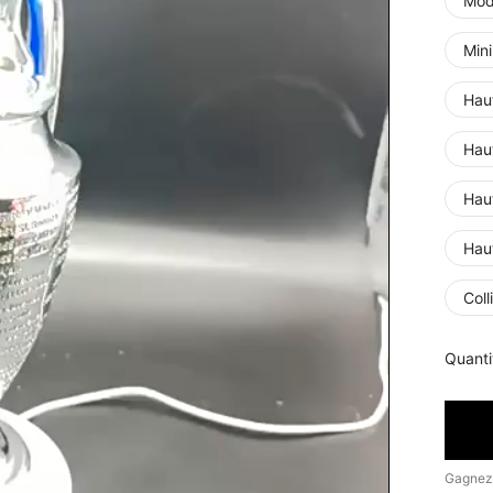
Mod
Min
Haut
Haut
Haut
Hau
Col
Quanti
Gagnez