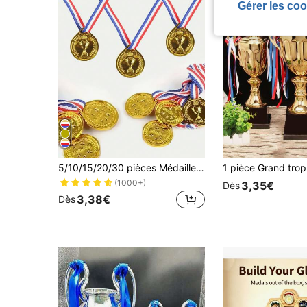
Gérer les coo
5/10/15/20/30 pièces Médailles de récompense couleur or en plastique pour jeux sportifs et compétitions
(1000+)
3,35€
Dès
3,38€
Dès