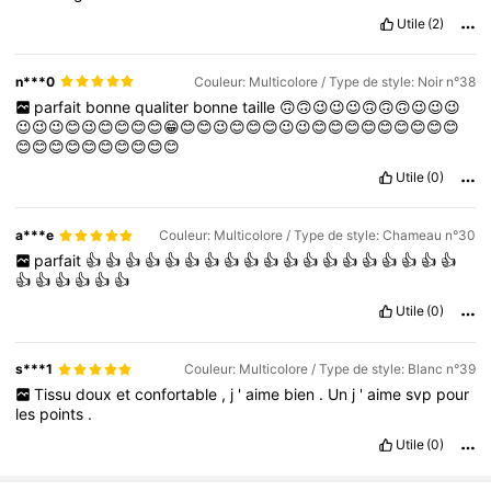
Utile
(2)
n***0
Couleur: Multicolore / Type de style: Noir n°38
parfait
bonne
qualiter
bonne
taille
🙃🙃😉😉😉🙃🙃🙃😉😉😉
😉😉😉😊😉😊😊😊😊😁😊😊😉😊😊😊😉😉😊😊😊😊😊😊😊😊😊
😊😊😊😊😊😊😊😊😊😊
Utile
(0)
a***e
Couleur: Multicolore / Type de style: Chameau n°30
parfait
👍
👍
👍
👍
👍
👍
👍
👍
👍
👍
👍
👍
👍
👍
👍
👍
👍
👍
👍
👍
👍
👍
👍
👍
👍
Utile
(0)
s***1
Couleur: Multicolore / Type de style: Blanc n°39
Tissu
doux
et
confortable
,
j
'
aime
bien
.
Un
j
'
aime
svp
pour
les
points
.
Utile
(0)