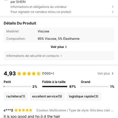
par SHEIN
Informations et obligations du vendeur
Pour signaler ce vendeur et/ou ce produit
Détails Du Produit
Matériel:
Viscose
Composition:
95% Viscose, 5% Élasthanne
Voir plus
Informations de sécurité et contacts
4,93
(1000+)
Voir plus
Petit
Fidèle à la taille
Grand
2%
97%
1%
rachètera
(1)
excellent service
(5)
logistique rapide
(3)
c***2
Couleur: Multicolore / Type de style: Gris bleu clair n°23
it
is
soo
good
and
ho
ö
d
the
hair