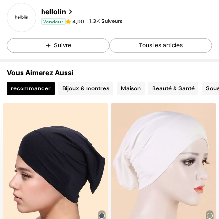
hellolin
1.3K Suiveurs
4,90
Vendeur
Suivre
Tous les articles
Vous Aimerez Aussi
recommander
Bijoux & montres
Maison
Beauté & Santé
Sous