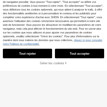
de navigation possible. Vous pouvez "Tout rejeter", "Tout accepter" ou définir vos
préférences de cookies à tout moment à votre choix. En sélectionnant "Tout accepter",
nous définirons tous les cookies optionnels, qui nous aident à analyser le trafic, à offrir
des fonctionnalités améliorées et à personnaliser le contenu et les publicités pour
compléter votre expérience d'achat avec SHEIN. En sélectionnant "Tout rejeter", vous
autorisez l'utilisation des cookies strictement nécessaires qui permettent à notre site
web de fonctionner. Vous pouvez les désactiver en modifiant les paramètres de votre
navigateur, mais cela peut affecter le fonctionnement du site web. Pour en savoir plus
sur les cookies que nous utilisons et pour ajuster vos paramètres de cookies
optionnels, veuillez sélectionner "Gérer les cookies". Pour plus d'informations sur la
manière dont nous traitons les données que nous collectons,
cliquez ici pour consulter
notre Politique de confidentialité.
4
Tout rejeter
Tout accepter
2 pièces Chapeau sans bord à doub
le couche de couleur unie pour fem
5
1 pièce Bonnet filet à cheveux en m
,06€
mes, bonnet tricoté mode tout-aller,
Gérer les cookies
AJOUTER AU PANIER
aille élastique et respirante au croc
3
bonnet, turban pour l'hiver et l'auto
,52€
het pour femmes, accessoire de so
mne, bonnet de sommeil
mmeil