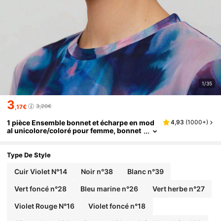
1/35
3
3,20€
,17€
1 pièce Ensemble bonnet et écharpe en mod
4,93
(
1000+
)
al unicolore/coloré pour femme, bonnet
arabe extensible
Type De Style
Cuir Violet N°14
Noir n°38
Blanc n°39
Vert foncé n°28
Bleu marine n°26
Vert herbe n°27
Violet Rouge N°16
Violet foncé n°18