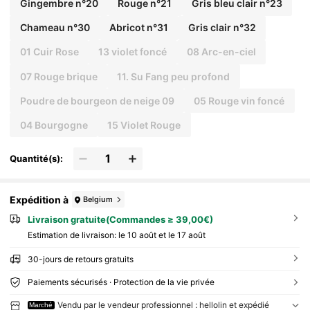
Gingembre n°20
Rouge n°21
Gris bleu clair n°23
Chameau n°30
Abricot n°31
Gris clair n°32
01 Cuir Rose
13 violet foncé
08 Arc-en-ciel
07 Rouge brique
11. Su Fang peu profond
Poudre de bourgeon de neige 09
05 Rouge vin foncé
04 Bourgogne
15 Violet Rouge
Quantité(s):
Expédition à
Belgium
Livraison gratuite(Commandes ≥ 39,00€)
Estimation de livraison:
le 10 août et le 17 août
30-jours de retours gratuits
Paiements sécurisés · Protection de la vie privée
Vendu par le vendeur professionnel : hellolin et expédié
Marché