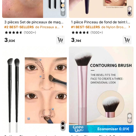
Livraison gratuite(Commandes ≥ 39,00€)
Estimation de livraison:
4-9 jours ouvrés
5
3 pièces Set de pinceaux de maquil
1 pièce Pinceau de fond de teint lar
Retours gratuits
lage, comprenant un pinceau eyeli
ge à tête oblique circulaire, pincea
#2 BEST-SELLERS
de Pinceaux anti-cernes Brosses pour le visage
#1 BEST-SELLERS
de Nylon Brosses pour le visage
ner incliné, un pinceau à sourcils, u
u de maquillage professionnel en p
(1000+)
(1000+)
n pinceau à ombre à paupières ultr
oils synthétiques pour le contourin
Paiements sécurisés · Protection de la vie privée
3
3
a-fin, un pinceau de fond de teint, u
g, le fond de teint, le correcteur, le b
,03€
,74€
n pinceau correcteur, un pinceau à
lush, le contour, le bronzer, la poudr
Vendu par le vendeur professionnel : XINYUAN-MEI et expédié
blush, un pinceau de contour, un pi
e, le fond de teint, le blush, les cade
par SHEIN
nceau à blush, un pinceau bronzan
aux
Informations et obligations du vendeur
t, un pinceau à poudre, un pinceau
de fond de teint, un pinceau à blus
Pour signaler ce vendeur et/ou ce produit
h, cadeaux
4,66
(3)
Voir plus
l***4
Couleur: Noir argent
Buona
qualit
à
consiglio
assolutamente
Utile
(0)
s***2
Couleur: Noir argent
Produkt
spe
ł
ni
ł
moje
oczekiwania
pod
wzgl
ę
dem
jako
ś
ci
i
funkcjonalno
ś
ci
.
Wykonanie
jest
solidne
,
a
u
ż
ytkowanie
Économiser 0,01€
wygodne
i
intuicyjne
.
Wida
ć
dba
ł
o
ść
o
detale
.
Cena
jest