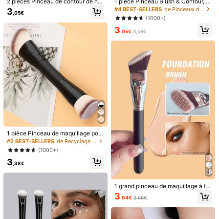
2 pièces Pinceau de contour de ne
1 pièce Pinceau Blush & Contour, p
adekwatna
do
oferowanej
warto
ś
ci
.
Korzystam
z
niego
z incliné, pinceau de mélange d'om
arfait pour les joues, le front, le men
#4 BEST-SELLERS
de Pinceaux de contour Brosses pour le visage
3
Utile
(0)
,05€
regularnie
i
jak
dot
ą
d
nie
zawi
ó
d
ł.
Zdecydowanie
mog
ę
bre à paupières, pinceau de correct
ton, le nez, le mélange et la sculptu
(1000+)
eur, pinceau de fond de teint, pince
re, convient pour la poudre, le liquid
poleci
ć
ten
zakup
innym
osobom
.
3
au de blush, pinceau de contour, pi
e, la crème, le pinceau de fond de t
,05€
3,06€
nceau de poudre, cadeaux
eint, le pinceau correcteur, le pince
l***a
Couleur: Noir argent
au blush, le pinceau contour, le pin
Ok
.
Niet
zo
waauw
heb
al
betere
gehad
ceau blush, le pinceau bronzer, le p
inceau poudre, le pinceau fond de t
Utile
(0)
eint, le pinceau blush, les cadeaux
Détails Du Produit
Matériel:
Polyamide
Voir plus
1 pièce Pinceau de maquillage port
2.3K Suiveurs
4,81
Informations de sécurité et contacts
able multifonctionnel à double extr
#2 BEST-SELLERS
de Recyclage Brosses pour le visage
émité pour le visage, hommes et fe
(1000+)
2.3K Suiveurs
4,81
mmes, comprenant un pinceau de f
3
ond de teint, un pinceau de contou
,38€
XINYUAN-MEI
r, un pinceau à poudre, un pinceau
2.3K Suiveurs
4,81
à fard à joues, un pinceau de fond d
4***3
est en train de naviguer
Vendeur
e teint, un pinceau correcteur, un pi
2.3K Suiveurs
4,81
1 grand pinceau de maquillage à têt
Clients très fidèles
Créé il y a 1 an
nceau à fard à joues, un pinceau de
e oblique, pinceau de maquillage s
contour, un pinceau à fard à joues,
3
,64€
3,66€
ynthétique professionnel, utilisé po
2.3K Suiveurs
4,81
un pinceau bronzant, un pinceau à
Suivre
Tous les articles
ur le contour, le fond de teint, le cor
poudre, un pinceau de fond de tein
recteur, le blush, le contour, le bron
t, un pinceau à fard à joues, cadeau
2.3K Suiveurs
4,81