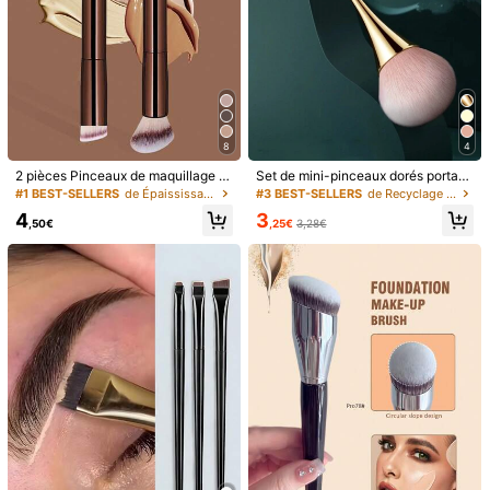
8
4
2 pièces Pinceaux de maquillage pr
Set de mini-pinceaux dorés portabl
ofessionnels à double tête, pinceau
es, comprenant un pinceau de fond
#1 BEST-SELLERS
de Épaississant Brosses pour le visage
#3 BEST-SELLERS
de Recyclage Brosses pour le visage
à poudre, pinceau à blush, outils co
de teint, un pinceau de correcteur,
4
3
smétiques, fibres douces, facile à tr
un pinceau de blush, un pinceau de
,50€
,25€
3,28€
ansporter, pinceau de voyage, pinc
contour, un pinceau de bronzer, un
eau de fond de teint, pinceau corre
pinceau à poudre. Cadeaux
cteur, pinceau à blush, pinceau de
1/5
contour, pinceau à blush, pinceau à
bronzer, pinceau à poudre, pinceau
3
de fond de teint, pinceau à blush, c
,18€
Prix TTC, droits inclus
adeaux
1 pièce Ensemble de pinceaux de maquillage multif
4,66
onctionnels doux et fins, convenant aux débuta
(3)
nts en maquillage, comprenant des pinceaux p
our le blush, le fond de teint, le correcteur, le contou
r et des outils de maquillage essentiels
Quantité(s):
Expédition à
Belgium