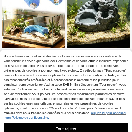
Tube télescopique de décoration
Décoration de grotte rocheuse/Cac
d'aquarium, tunnel de cachette pou
hette pour reptiles/Décoration d'aq
Nous utilisons des cookies et des technologies similaires sur notre site web afin de
3
2
Dès
,48€
Dès
,85€
r reptiles, tube en plastique pliable s
uarium/Abri pour gecko/Habitat pou
vous fournir le service que vous avez demandé et de vous offrir la meilleure expérience
ervant de cachette, convient aux lé
r lézard/Décoration de réservoir/Dé
de navigation possible. Vous pouvez "Tout rejeter", "Tout accepter" ou définir vos
zards, grenouilles, hamsters, décora
coration d'aquarium/Accessoires de
préférences de cookies à tout moment à votre choix. En sélectionnant "Tout accepter",
tion idéale pour aquarium
paysage
nous définirons tous les cookies optionnels, qui nous aident à analyser le trafic, à offrir
des fonctionnalités améliorées et à personnaliser le contenu et les publicités pour
compléter votre expérience d'achat avec SHEIN. En sélectionnant "Tout rejeter", vous
autorisez l'utilisation des cookies strictement nécessaires qui permettent à notre site
web de fonctionner. Vous pouvez les désactiver en modifiant les paramètres de votre
navigateur, mais cela peut affecter le fonctionnement du site web. Pour en savoir plus
sur les cookies que nous utilisons et pour ajuster vos paramètres de cookies
optionnels, veuillez sélectionner "Gérer les cookies". Pour plus d'informations sur la
manière dont nous traitons les données que nous collectons,
cliquez ici pour consulter
notre Politique de confidentialité.
Tout rejeter