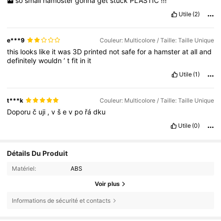
so
small
hamoster
gonna
get
stuck
PLASTIC
!!!
Utile
(2)
e***9
Couleur: Multicolore / Taille: Taille Unique
this
looks
like
it
was
3D
printed
not
safe
for
a
hamster
at
all
and
definitely
wouldn
’
t
fit
in
it
Utile
(1)
t***k
Couleur: Multicolore / Taille: Taille Unique
Doporu
č
uji
,
v
š
e
v
po
řá
dku
Utile
(0)
Détails Du Produit
Matériel:
ABS
Voir plus
Informations de sécurité et contacts