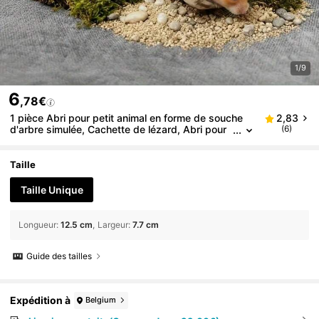
1/9
6
,78€
1 pièce Abri pour petit animal en forme de souche
2,83
d'arbre simulée, Cachette de lézard, Abri pour
(6)
scorpion, Matériau en plastique robuste, Choix i
déal pour les propriétaires de petits animaux
Taille
Taille Unique
Longueur
:
12.5 cm
Largeur
:
7.7 cm
Guide des tailles
Expédition à
Belgium