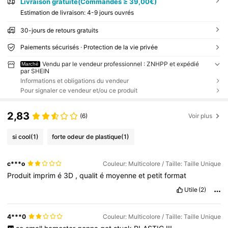
Livraison gratuite(Commandes ≥ 39,00€)
Estimation de livraison:
4-9 jours ouvrés
30-jours de retours gratuits
Paiements sécurisés · Protection de la vie privée
Vendu par le vendeur professionnel : ZNHPP et expédié
Marché
par SHEIN
Informations et obligations du vendeur
Pour signaler ce vendeur et/ou ce produit
2,83
(6)
Voir plus
si cool
(1)
forte odeur de plastique
(1)
c***o
Couleur: Multicolore / Taille: Taille Unique
Produit
imprim
é
3D
,
qualit
é
moyenne
et
petit
format
Utile
(2)
4***0
Couleur: Multicolore / Taille: Taille Unique