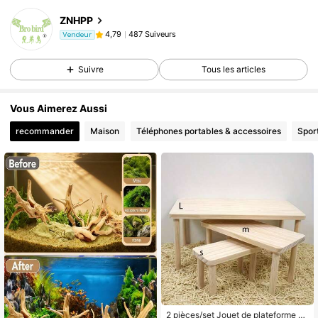
ZNHPP
487 Suiveurs
4,79
Vendeur
Suivre
Tous les articles
Vous Aimerez Aussi
recommander
Maison
Téléphones portables & accessoires
Sport
2 pièces/set Jouet de plateforme en