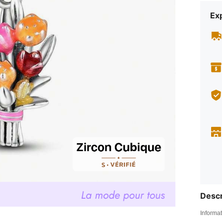
Exp
Descr
Informat