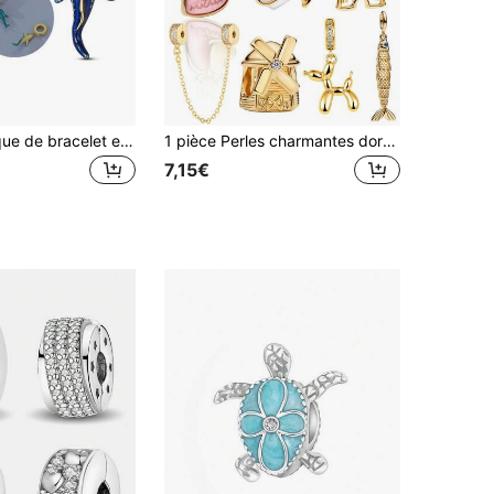
1 pièce breloque de bracelet en forme de requin-baleine luminescent bleu océan d'été plaqué argent, pour la fabrication de bijoux DIY, choix idéal pour un cadeau de bijoux pour femmes
1 pièce Perles charmantes dorées étincelantes s'adaptant au bracelet et collier serpent d'origine, perles pour la fabrication de bijoux DIY en argent 925, cadeau de bijoux pour femme, fille, fille
7,15€