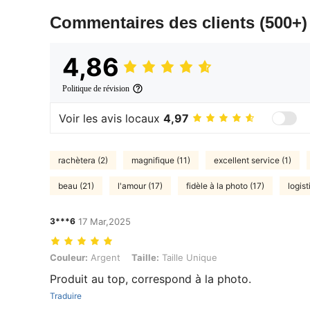
Commentaires des clients
(500+)
4,86
Politique de révision
Voir les avis locaux
4,97
rachètera (2)
magnifique (11)
excellent service (1)
beau (21)
l'amour (17)
fidèle à la photo (17)
logist
3***6
17 Mar,2025
Couleur: Argent, Taille: Taille Unique
Couleur:
Argent
Taille:
Taille Unique
Produit au top, correspond à la photo.
Traduire