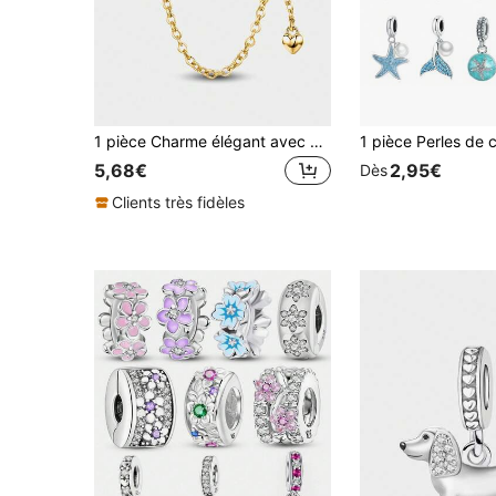
1 pièce Charme élégant avec chaîne de sécurité brillante pour femmes, convient aux bracelets et aux bracelets de manchette. Accessoires de bijouterie pour la confection de bijoux, cadeau de rendez-vous, fine bijouterie pour dames.
5,68€
2,95€
Dès
Clients très fidèles