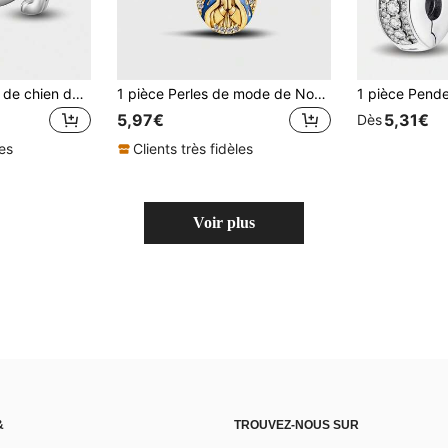
1 pièce Accessoire de chien de compagnie mignon avec perles, convient pour la fabrication de bijoux DIY comme les bracelets, colliers, bracelets de jonc. Excellent cadeau pour les femmes et les filles
1 pièce Perles de mode de Noël Maria, convient pour les bracelets et les bracelets de femmes, peut être utilisé pour la fabrication de bijoux DIY et l'assortiment de tenues quotidiennes, un accessoire idéal pour les filles
5,97€
5,31€
Dès
les
Clients très fidèles
Voir plus
&
TROUVEZ-NOUS SUR