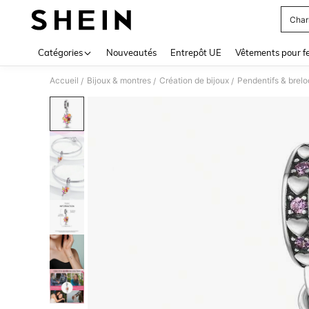
Char
Use up 
Catégories
Nouveautés
Entrepôt UE
Vêtements pour 
Accueil
Bijoux & montres
Création de bijoux
Pendentifs & brel
/
/
/