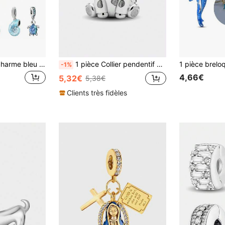
1 pièce Perles de charme bleu mer, convient pour les bracelets faits main, coquillage, étoile de mer, tortue perle, accessoires de bijoux DIY
1 pièce Collier pendentif à perles de vache à la mode, convient pour les bracelets, les bracelets de femmes, la fabrication de bijoux DIY et les accessoires vestimentaires quotidiens, idéal pour les filles
-1%
4,66€
5,32€
5,38€
Clients très fidèles