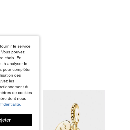
fournir le service
e. Vous pouvez
re choix. En
nt à analyser le
tés pour compléter
lisation des
uvez les
fonctionnement du
amètres de cookies
nière dont nous
fidentialité.
ejeter