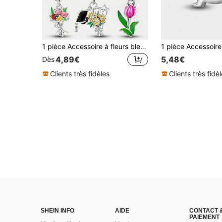
1 pièce Accessoire à fleurs bleues à la mode avec perles, convient pour bracelet/jonc DIY pour femmes, assortiment de bijoux pour le port quotidien, excellent cadeau pour la petite amie pour la Saint-Valentin
4,89€
5,48€
Dès
Clients très fidèles
Clients très fidè
SHEIN INFO
AIDE
CONTACT 
PAIEMENT