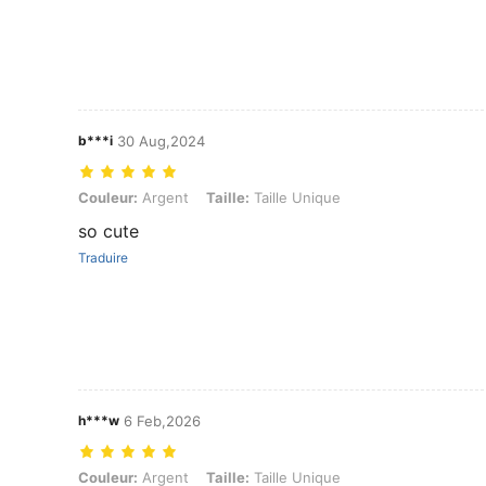
b***i
30 Aug,2024
Couleur: Argent, Taille: Taille Unique
Couleur:
Argent
Taille:
Taille Unique
so cute
Traduire
h***w
6 Feb,2026
Couleur: Argent, Taille: Taille Unique
Couleur:
Argent
Taille:
Taille Unique