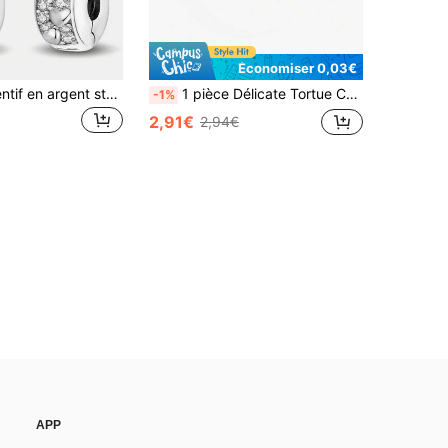
Économiser 0,03€
1 pièce Pendentif en argent sterling 925 en forme de cœur mignon avec perles, convient pour les bracelets faits main, les bijoux pour femmes et les accessoires de mode
1 pièce Délicate Tortue Charme d'Élément Marin Perle Pour Bracelet Collier Accessoires DIY Fine Fabrication de Bijoux Cadeau d'Anniversaire Cadeau pour Femmes
-1%
2,91€
2,94€
APP