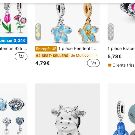
4
6
omiser 0,04€
2025 Nouveau printemps 925 Pendentif tournesol plaqué argent, fleur épanouie, convient pour bracelet à perles, collier, bijoux DIY, cadeau de bijoux, cadeau de la Saint-Valentin
1 pièce Pendentif à perle 3D multicolore en forme de fleurs de cerisier rotatives, à la mode et romantique pour la Saint-Valentin. Bracelet ou collier polyvalent DIY, cadeau idéal pour les amoureux
Entrepôt UE
de Multicolore Charmes de style perle
#2 BEST-SELLERS
5,78€
4,79€
Clients très