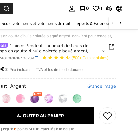
0
0
ouver. Press Enter to select.
Sous-vêtements et vêtements de nuit
Sports & Extérieur
Enfants
1 pièce Pendentif bouquet de fleurs de printemps en goutte d'huile colorée plaqué argent, convient pour bracelet, collier, fabrication de bijoux DIY, cadeau pour enseignant et la Saint-Valentin
1 pièce Pendentif bouquet de fleurs de
mps en goutte d'huile colorée plaqué argent,
t pour bracelet, collier, fabrication de bijoux DIY,
j2401081818406269
(500+ Commentaires)
 pour enseignant et la Saint-Valentin
0€
ICE AND AVAILABILITY
Prix incluant la TVA et les droits de douane
ur:
Argent
Grande image
AJOUTER AU PANIER
 jusqu'à
6
points SHEIN calculés à la caisse.