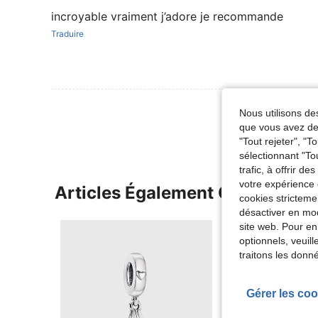
incroyable vraiment j’adore je recommande
Traduire
Voir Plus D
Nous utilisons des
que vous avez dem
"Tout rejeter", "
sélectionnant "To
trafic, à offrir d
votre expérience 
Articles Également Consultés
cookies stricteme
désactiver en mod
site web. Pour en
optionnels, veuil
traitons les donn
Gérer les coo