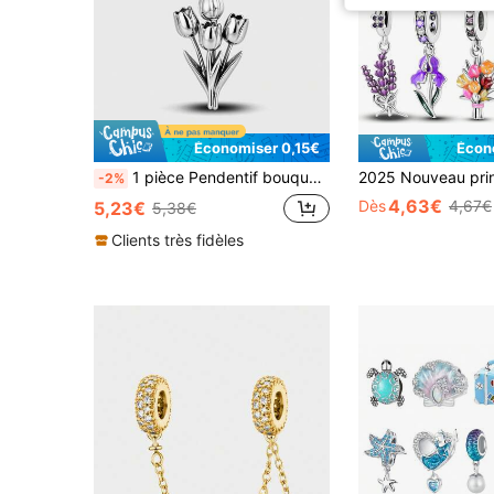
Économiser 0,15€
Écon
1 pièce Pendentif bouquet de tulipes à la mode avec perles pendantes, convient pour bracelet, jonc, confection de bijoux DIY et décoration d'accessoires quotidiens, idéal pour les filles
-2%
4,63€
Dès
4,67€
5,23€
5,38€
Clients très fidèles