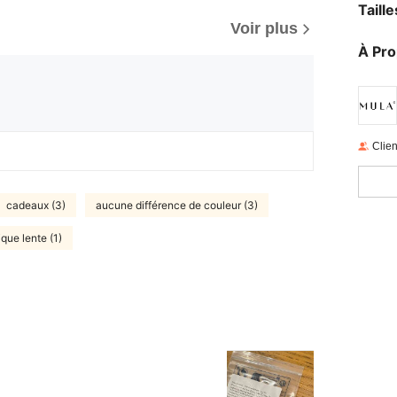
Taill
Voir plus
À Pr
Clien
cadeaux (3)
aucune différence de couleur (3)
ique lente (1)