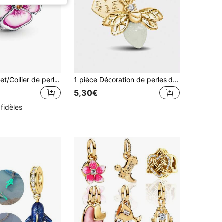
1 pièce Bracelet/Collier de perles de fleur violette tricolore élégant et à la mode, cadeau de bijoux polyvalent et créatif pour usage quotidien
1 pièce Décoration de perles d'abeille lumineuse à la mode et mignonne, convient pour la fabrication de bijoux de bracelet/jonc DIY et la décoration d'accessoires quotidiens pour femmes
5,30€
 fidèles