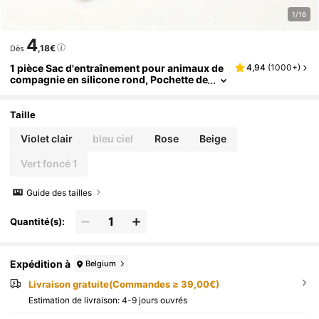
1/16
4
,18€
Dès
1 pièce Sac d'entraînement pour animaux de
4,94
(
1000+
)
compagnie en silicone rond, Pochette de
rangement pour gâteries pour chiens, S
ac pour sortie de chien, Sac pour accessoire
s de chien, Sac pour friandises pour chien, P
Taille
ochette pour friandises pour chien, Sac de p
romenade pour chien
Violet clair
bleu ciel
Rose
Beige
Vert foncé 1
Guide des tailles
Quantité(s):
Expédition à
Belgium
Livraison gratuite(Commandes ≥ 39,00€)
Estimation de livraison:
4-9 jours ouvrés