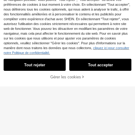
ains libres pour la promenade du chi
traînement à l'obéissance en extéri
préférences de cookies à tout moment à votre choix. En sélectionnant "Tout accepter",
en, porte-friandises léger et réutilis
eur, matériau en silicone souple et fl
nous définirons tous les cookies optionnels, qui nous aident à analyser le trafic, à offrir
able pour chiots et chatons, convie
exible, accessoire de dressage pour
nt pour l'entraînement à l'obéissanc
des fonctionnalités améliorées et à personnaliser le contenu et les publicités pour
animaux de compagnie à la mode, i
e pour tous les chiens de toutes taill
ndispensable quotidien pour les ani
compléter votre expérience d'achat avec SHEIN. En sélectionnant "Tout rejeter", vous
es
maux de compagnie
autorisez l'utilisation des cookies strictement nécessaires qui permettent à notre site
web de fonctionner. Vous pouvez les désactiver en modifiant les paramètres de votre
navigateur, mais cela peut affecter le fonctionnement du site web. Pour en savoir plus
sur les cookies que nous utilisons et pour ajuster vos paramètres de cookies
optionnels, veuillez sélectionner "Gérer les cookies". Pour plus d'informations sur la
manière dont nous traitons les données que nous collectons,
cliquez ici pour consulter
1 pièce Sac à friandises rond en sili
Sac de friandises pour l'entraîneme
notre Politique de confidentialité.
cone pour le dressage des chiens, S
nt des chiens, pochette de taille mul
3
3
Dès
,71€
3,74€
Dès
,44€
acoche à collation pour animaux de
tifonctionnelle pour friandises, sac
Tout rejeter
Tout accepter
compagnie, Sac à friandises pour c
portable de récompense alimentaire
hiens, Sacoche pour promenade de
pour la promenade des chiens, sac
chien
de rangement et de récompense po
Gérer les cookies
AJOUTER AU PANIER
ur l'alimentation des animaux de co
mpagnie en extérieur