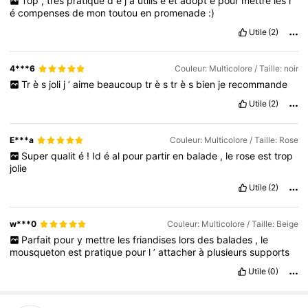
Top
,
tres
pratique
d
é
j
à
utilis
é
et
adopt
é
pour
mettre
les
r
é
compenses
de
mon
toutou
en
promenade
:)
Utile
(2)
4***6
Couleur: Multicolore / Taille: noir
Tr
è
s
joli
j
’
aime
beaucoup
tr
è
s
tr
è
s
bien
je
recommande
Utile
(2)
E***a
Couleur: Multicolore / Taille: Rose
Super
qualit
é
!
Id
é
al
pour
partir
en
balade
,
le
rose
est
trop
jolie
Utile
(2)
w***0
Couleur: Multicolore / Taille: Beige
Parfait
pour
y
mettre
les
friandises
lors
des
balades
,
le
mousqueton
est
pratique
pour
l
’
attacher
à
plusieurs
supports
Utile
(0)