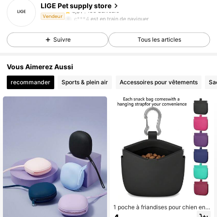
LIGE Pet supply store
156 Suiveurs
4,91
c***4
est en train de naviguer
Vendeur
156 Suiveurs
4,91
Suivre
Tous les articles
156 Suiveurs
4,91
Vous Aimerez Aussi
recommander
Sports & plein air
Accessoires pour vêtements
Sa
1 poche à friandises pour chien en s
ilicone à une main, sac d'entraînem