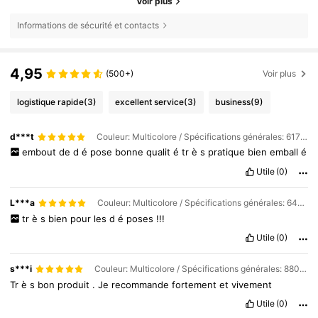
Voir plus
Informations de sécurité et contacts
4,95
(500+)
Voir plus
logistique rapide
(3)
excellent service
(3)
business
(9)
d***t
Couleur: Multicolore / Spécifications générales: 6175-M
embout
de
d
é
pose
bonne
qualit
é
tr
è
s
pratique
bien
emball
é
Utile
(0)
L***a
Couleur: Multicolore / Spécifications générales: 6477-F
tr
è
s
bien
pour
les
d
é
poses
!!!
Utile
(0)
s***i
Couleur: Multicolore / Spécifications générales: 8807-F
Tr
è
s
bon
produit
.
Je
recommande
fortement
et
vivement
Utile
(0)