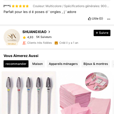
l***i
Couleur: Multicolore / Spécifications générales: 9008-#29
Parfait
pour
les
d
é
poses
d
’
ongles
,
j
’
adore
Utile
(0)
SHUANGXIAO
Suivre
5K Suiveurs
4,93
Clients très fidèles
Créé il y a 1 an
Vendeur
Vous Aimerez Aussi
recommander
Maison
Appareils ménagers
Bijoux & montres