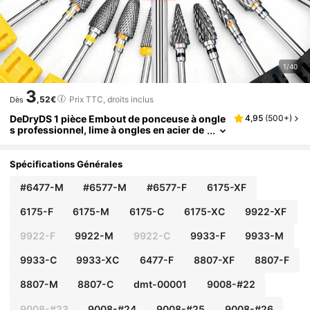
1/40
3
,52€
Prix TTC, droits inclus
Dès
DeDryDS 1 pièce Embout de ponceuse à ongle
4,95
(
500+
)
s professionnel, lime à ongles en acier de
tungstène, convient pour ponceuse à ong
les électrique, tête de polissage d'ongles, outi
l de manucure
Spécifications Générales
#6477-M
#6577-M
#6577-F
6175-XF
6175-F
6175-M
6175-C
6175-XC
9922-XF
9922-F
9922-M
9922-C
9933-F
9933-M
9933-C
9933-XC
6477-F
8807-XF
8807-F
8807-M
8807-C
dmt-00001
9008-#22
9008-#23
9008-#24
9008-#25
9008-#26