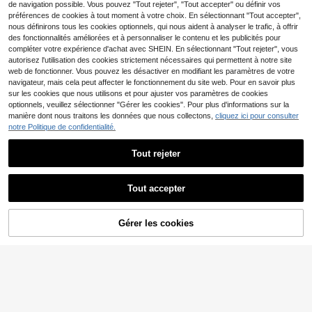
extension de cils, consommables
de navigation possible. Vous pouvez "Tout rejeter", "Tout accepter" ou définir vos
d'art des ongles, outils d'art des ong
préférences de cookies à tout moment à votre choix. En sélectionnant "Tout accepter",
les (pour faux ongles)
nous définirons tous les cookies optionnels, qui nous aident à analyser le trafic, à offrir
des fonctionnalités améliorées et à personnaliser le contenu et les publicités pour
compléter votre expérience d'achat avec SHEIN. En sélectionnant "Tout rejeter", vous
autorisez l'utilisation des cookies strictement nécessaires qui permettent à notre site
web de fonctionner. Vous pouvez les désactiver en modifiant les paramètres de votre
navigateur, mais cela peut affecter le fonctionnement du site web. Pour en savoir plus
sur les cookies que nous utilisons et pour ajuster vos paramètres de cookies
optionnels, veuillez sélectionner "Gérer les cookies". Pour plus d'informations sur la
manière dont nous traitons les données que nous collectons,
cliquez ici pour consulter
notre Politique de confidentialité.
5
Tout rejeter
Lot de 5/10/20 limes à ongles profe
DeDryDS Ensemble de forets de po
ssionnelles en bois, grain 100/180/2
nceuse à ongles professionnels, reti
(1000+)
(1000+)
40, bloc de ponçage gris imitation b
re rapidement les ongles en gel, con
3
3
Tout accepter
Dès
,35€
Dès
,32€
ois, polisseuse à gel, limes à ongles
vient à tous les types d'ongles, lime
à poncer
à ongles durable, convient pour une
Clients très fidèles
Clients très fidèles
utilisation à la maison et en salon, f
Gérer les cookies
acile à nettoyer, accessoires de for
AJOUTER AU PANIER
ets de ponceuse à ongles longue du
rée, essentiel pour la manucure et l
a pédicure