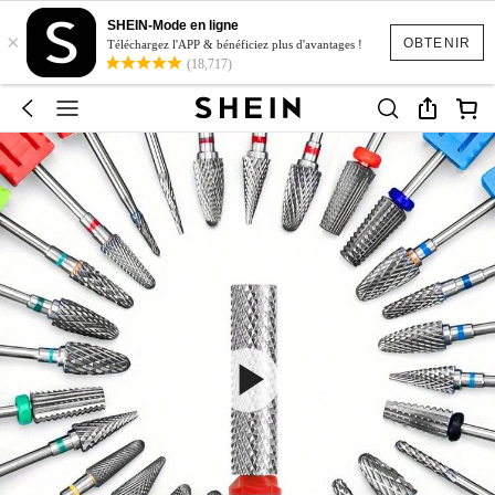
SHEIN-Mode en ligne
×
OBTENIR
Téléchargez l'APP & bénéficiez plus d'avantages !
(18,717)