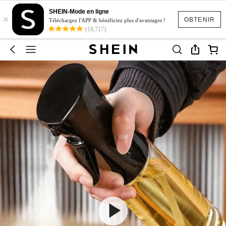
SHEIN-Mode en ligne
×
OBTENIR
Téléchargez l'APP & bénéficiez plus d'avantages !
(18,717)