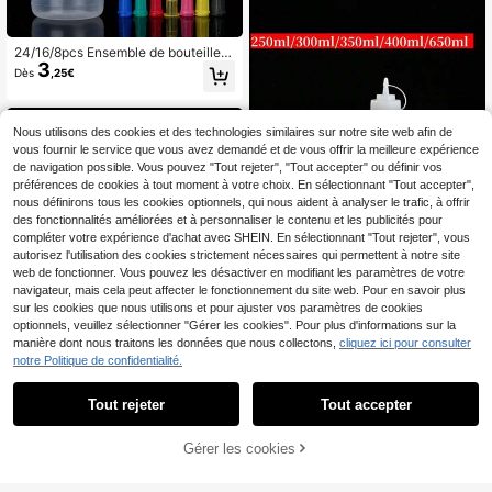
24/16/8pcs Ensemble de bouteilles
3
de pressage en plastique avec plusi
Dès
,25€
eurs buses - Polyvalent, convient p
our la décoration de gâteaux, la cui
sson de desserts et la peinture artist
ique, rond, sans odeur, lavage à la
Nous utilisons des cookies et des technologies similaires sur notre site web afin de
main - Outils d'artisanat et de cuisin
vous fournir le service que vous avez demandé et de vous offrir la meilleure expérience
e
de navigation possible. Vous pouvez "Tout rejeter", "Tout accepter" ou définir vos
préférences de cookies à tout moment à votre choix. En sélectionnant "Tout accepter",
nous définirons tous les cookies optionnels, qui nous aident à analyser le trafic, à offrir
des fonctionnalités améliorées et à personnaliser le contenu et les publicités pour
compléter votre expérience d'achat avec SHEIN. En sélectionnant "Tout rejeter", vous
autorisez l'utilisation des cookies strictement nécessaires qui permettent à notre site
Économiser 0,01€
web de fonctionner. Vous pouvez les désactiver en modifiant les paramètres de votre
navigateur, mais cela peut affecter le fonctionnement du site web. Pour en savoir plus
1 pièce Bouteille de pressage en pla
sur les cookies que nous utilisons et pour ajuster vos paramètres de cookies
2
stique avec embout pointu - Avec b
Dès
,36€
2,37€
optionnels, veuillez sélectionner "Gérer les cookies". Pour plus d'informations sur la
ouchon anti-fuite et lignes de mesu
manière dont nous traitons les données que nous collectons,
cliquez ici pour consulter
re, convient pour le ketchup, l'huile
notre Politique de confidentialité.
de sésame, la vinaigrette, etc., Bout
eille de pressage en plastique, facil
e à nettoyer, accessoires de cuisin
Tout rejeter
Tout accepter
e, fournitures de pâtisserie, fournitur
es de cuisine, cadeaux pour femme
Bouteille de mesure à 3 trous, distri
s, cadeaux pour hommes, tailles mul
Gérer les cookies
AJOUTER AU PANIER
buteur de condiments multifonction
14 restant
tiples (250ml/300ml/350ml/400ml/
pour cuisine, convient pour la salad
650ml), décoration de cuisine, esse
3
Dès
,58€
e, le barbecue, la cuisson, le campi
ntiels de dortoir, salle de rangement,