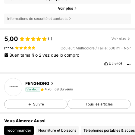
Voir plus
Informations de sécurité et contacts
5,00
(1)
Voir plus
I***4
Couleur: Multicolore / Taille: 500 ml - Noir
Buen
tama
ñ
o
2
vez
que
lo
compro
Utile
(0)
FENGNONG
68 Suiveurs
4,70
Vendeur
Suivre
Tous les articles
Vous Aimerez Aussi
recommander
Nourriture et boissons
Téléphones portables & acces