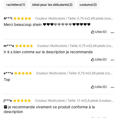
rachètera
(1)
idéal pour les débutants
(2)
costume
(2)
A***l
Couleur: Multicolore / Taille: 0,75 m/2,46 pieds (couleur aléatoire du poteau nu)
Merci
beaucoup
shein
❤️❤️❤️🌹🌹🌹🌹🌹❤️❤️❤️❤️❤️
Utile
(0)
m***a
Couleur: Multicolore / Taille: 0,75 m/2,46 pieds (couleur aléatoire du poteau nu)
tr
è
s
bien
comme
sur
la
description
je
recommande
Utile
(0)
a***u
Couleur: Multicolore / Taille: 0,75 m/2,46 pieds (couleur aléatoire du poteau nu)
Top
Utile
(0)
j***e
Couleur: Multicolore / Taille: 1,1 m/3,6 pieds (couleur aléatoire de la tige nue)
je
recommande
vivement
ce
produit
conforme
à
la
description