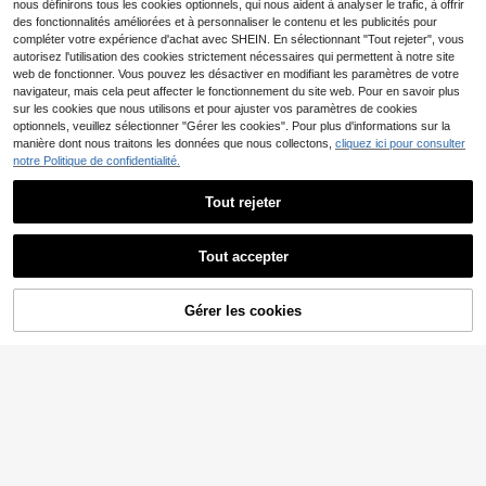
nous définirons tous les cookies optionnels, qui nous aident à analyser le trafic, à offrir
| Structure durable, Canne à pêche
ensable pour la vie en camping-car,
des fonctionnalités améliorées et à personnaliser le contenu et les publicités pour
engrenage métallique standard, kit
d'urgence extérieur, outil de survie
compléter votre expérience d'achat avec SHEIN. En sélectionnant "Tout rejeter", vous
compact,
autorisez l'utilisation des cookies strictement nécessaires qui permettent à notre site
web de fonctionner. Vous pouvez les désactiver en modifiant les paramètres de votre
navigateur, mais cela peut affecter le fonctionnement du site web. Pour en savoir plus
sur les cookies que nous utilisons et pour ajuster vos paramètres de cookies
optionnels, veuillez sélectionner "Gérer les cookies". Pour plus d'informations sur la
manière dont nous traitons les données que nous collectons,
cliquez ici pour consulter
notre Politique de confidentialité.
Tout rejeter
1 pièce Support de canne à pêche t
élescopique réglable, support de ca
3
Dès
,51€
-4%
3,68€
nne à pêche en alliage d'aluminium,
Tout accepter
accessoires de pêche d'extérieur
Économiser 0,01€
Sougayilang Fishing
Gérer les cookies
AJOUTER AU PANIER
SOUGAYILANG Kit de canne à pêc
he style stylo multicolore avec rapp
15
,34€
15,35€
ort d'engrenage de 5,1:1 et guides
d'anneaux en céramique. Canne à p
êche télescopique portable à haute
dureté avec guides en acier inoxyd
able et rouleau anti-torsion avec en
grenages anti-corrosion pour l'eau
salée et l'eau douce