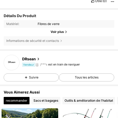
Utile
(0)
Détails Du Produit
Matériel:
Fibres de verre
Voir plus
Informations de sécurité et contacts
DRsean
169 Suiveurs
4,91
j***s
est en train de naviguer
Vendeur
169 Suiveurs
4,91
Suivre
Tous les articles
Vous Aimerez Aussi
recommander
Sacs et bagages
Outils & amélioration de l'habitat