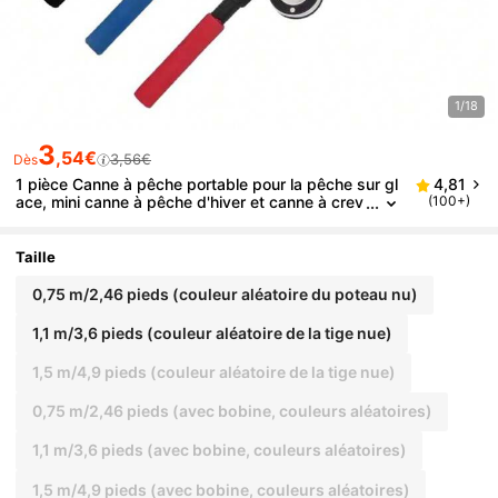
1/18
3
,54€
3,56€
Dès
1 pièce Canne à pêche portable pour la pêche sur gl
4,81
ace, mini canne à pêche d'hiver et canne à crev
(100+)
ettes, performance stable, facile à utiliser et à tr
ansporter, équipement de pêche, accessoires de pê
che
Taille
0,75 m/2,46 pieds (couleur aléatoire du poteau nu)
1,1 m/3,6 pieds (couleur aléatoire de la tige nue)
1,5 m/4,9 pieds (couleur aléatoire de la tige nue)
0,75 m/2,46 pieds (avec bobine, couleurs aléatoires)
1,1 m/3,6 pieds (avec bobine, couleurs aléatoires)
1,5 m/4,9 pieds (avec bobine, couleurs aléatoires)