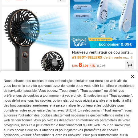
ables, design à porter à la taille, fon
glable à plusieurs vitesses, compac
ctionnement silencieux, corps rotati
t et portable, design élégant, essent
f pour un confort maximal. Indispens
iel de voyage, excellent cadeau, ca
able pour l'été, l'extérieur, le jardin, l
deau pour elle
es voyages essentiels, les articles p
ortables, les articles de plage, la sai
son des remises de diplômes, la cér
émonie de remise des diplômes, le c
adeau de remise des diplômes, le c
adeau de remise des diplômes, félic
itations diplômé, félicitations diplôm
Économiser 0,09€
é, major de , fin des études, fête de r
emise des diplômes, articles essenti
Nouveau ventilateur de cou portabl
els pour l'extérieur, articles portable
e sans lame, 3e génération de petit
#3 BEST-SELLERS
de En vente maintenant : articles essentiels pour
s de voyage, articles essentiels pou
ventilateur rechargeable USB, sorti
8
r le camping, outils portables, article
e d'air tourbillonnaire, 3 vitesses de
Dès
,12€
-1%
8,21€
s essentiels pour l'été, articles porta
vent réglables
bles pour l'été
Nous utilisons des cookies et des technologies similaires sur notre site web afin de
vous fournir le service que vous avez demandé et de vous offrir la meilleure expérience
de navigation possible. Vous pouvez "Tout rejeter", "Tout accepter" ou définir vos
préférences de cookies à tout moment à votre choix. En sélectionnant "Tout accepter",
sweetfull Ventilateur portable à mai
nous définirons tous les cookies optionnels, qui nous aident à analyser le trafic, à offrir
n, 6 vitesses de vent, affichage LE
(1000+)
des fonctionnalités améliorées et à personnaliser le contenu et les publicités pour
D, ventilateur de voyage personnel
11
compléter votre expérience d'achat avec SHEIN. En sélectionnant "Tout rejeter", vous
mini, ventilateur sans lame pliable U
,85€
autorisez l'utilisation des cookies strictement nécessaires qui permettent à notre site
SB
web de fonctionner. Vous pouvez les désactiver en modifiant les paramètres de votre
navigateur, mais cela peut affecter le fonctionnement du site web. Pour en savoir plus
sur les cookies que nous utilisons et pour ajuster vos paramètres de cookies
optionnels, veuillez sélectionner "Gérer les cookies". Pour plus d'informations sur la
4