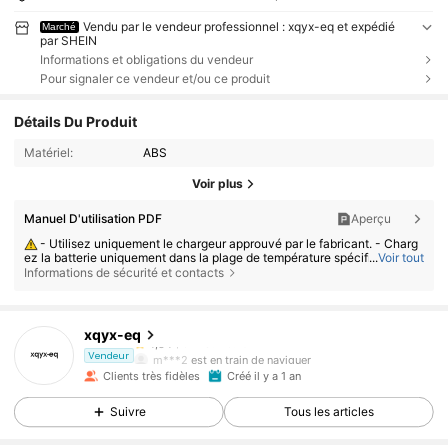
Vendu par le vendeur professionnel : xqyx-eq et expédié
Marché
par SHEIN
Informations et obligations du vendeur
Pour signaler ce vendeur et/ou ce produit
Détails Du Produit
Matériel:
ABS
Voir plus
Manuel D'utilisation PDF
Aperçu
- Utilisez uniquement le chargeur approuvé par le fabricant. - Charg
ez la batterie uniquement dans la plage de température spécifiée.
...
Voir tout
Informations de sécurité et contacts
- Remplacer la pile par un modèle incorrect peut provoquer un incen
die ou une explosion. - Jeter la pile au feu ou dans un four chaud, ou l'é
craser ou la couper peut provoquer une explosion. - Laisser la pile dans
un endroit extrêmement chaud ou sous une pression atmosphérique très
basse peut provoquer une explosion ou une fuite de liquide ou de gaz in
xqyx-eq
374 Suiveurs
4,84
flammable.
m***2
est en train de naviguer
Vendeur
374 Suiveurs
4,84
Clients très fidèles
Créé il y a 1 an
Suivre
Tous les articles