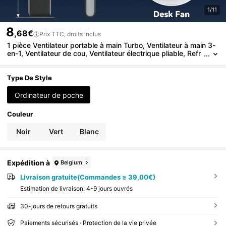
1/11
8
,68€
Prix TTC, droits inclus
1 pièce Ventilateur portable à main Turbo, Ventilateur à main 3-
en-1, Ventilateur de cou, Ventilateur électrique pliable, Refr
oidisseur d'air, Ventilateur de poche rechargeable alimenté
par batterie 3600 mAh avec cordon, Convient pour les sports
de plein air, le camping, l'école, l'utilisation au bureau en été
Type De Style
Ordinateur de poche
Couleur
Noir
Vert
Blanc
Expédition à
Belgium
Livraison gratuite(Commandes ≥ 39,00€)
Estimation de livraison:
4-9 jours ouvrés
30-jours de retours gratuits
Paiements sécurisés · Protection de la vie privée