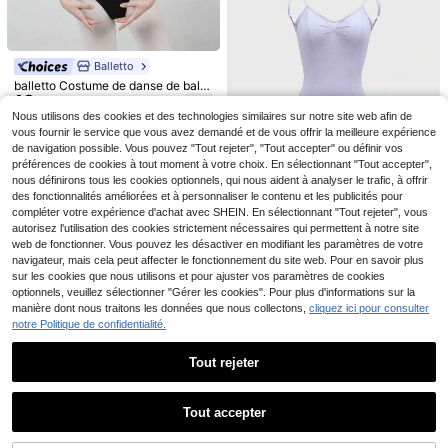
1 pièce Jupe à paillettes pour femm
9
e, foulard de hanche brillant pour da
,47€
nse du ventre avec franges, jupe en
veloppante de carnaval, robe de soi
Clients très fidèles
Balletto
rée, jupe enveloppante sexy pour d
anse du ventre et sport d'automne
balletto Costume de danse de balle
13
t à manches courtes pour femmes a
Costume de cosplay complet pour f
,79€
dultes, body de gymnastique noir, t
36
emme, ensemble, adapté pour Hallo
Nous utilisons des cookies et des technologies similaires sur notre site web afin de
,85€
enue d'entraînement, tenue de dan
ween
vous fournir le service que vous avez demandé et de vous offrir la meilleure expérience
se professionnelle, tenue de sport
de navigation possible. Vous pouvez "Tout rejeter", "Tout accepter" ou définir vos
d'automne
préférences de cookies à tout moment à votre choix. En sélectionnant "Tout accepter",
nous définirons tous les cookies optionnels, qui nous aident à analyser le trafic, à offrir
4
des fonctionnalités améliorées et à personnaliser le contenu et les publicités pour
compléter votre expérience d'achat avec SHEIN. En sélectionnant "Tout rejeter", vous
Économiser 0,53€
autorisez l'utilisation des cookies strictement nécessaires qui permettent à notre site
Balletto
web de fonctionner. Vous pouvez les désactiver en modifiant les paramètres de votre
balletto Justaucorps de danse pour
navigateur, mais cela peut affecter le fonctionnement du site web. Pour en savoir plus
15
la performance et l'entraînement, e
sur les cookies que nous utilisons et pour ajuster vos paramètres de cookies
,32€
-3%
15,85€
ntrejambe haute avec bretelles régl
optionnels, veuillez sélectionner "Gérer les cookies". Pour plus d'informations sur la
ables, combinaison amincissante c
manière dont nous traitons les données que nous collectons,
cliquez ici pour consulter
orps entier pour adultes, sports de p
notre Politique de confidentialité.
rintemps et d'automne
4
Tout rejeter
Menodora SHEIN Sport
The Box of Toys Store
Afficher les articles similaires en stock dans '
44 (XL)
'
Voir tout
Menodora SHEIN Sport Jupe de spo
Costume rose Madrid pour femme :
Tout accepter
9
44
rt asymétrique à ourlet transparent
robe, foulard, sac à main et châle ✅
,68€
Dès
,43€
Désolés, ce produit est épuisé.
DonsGirl Léotard de ballet pour fem
en maille unicolore pour le ballet et l
Livraison en 24/48 h en Espagne (p
23
mes, col volant avec bordure en de
a danse de pole
éninsule) - Déguisements pour fem
,59€