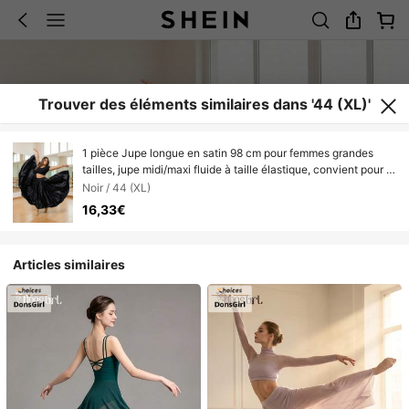
Trouver des éléments similaires dans '44 (XL)'
1 pièce Jupe longue en satin 98 cm pour femmes grandes
tailles, jupe midi/maxi fluide à taille élastique, convient pour la
danse, la danse du ventre, le flamenco, les fêtes, le cosplay et
Noir / 44 (XL)
le port quotidien
16,33€
Articles similaires