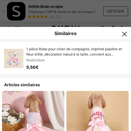
SHEIN-Mode en ligne
×
OBTENIR
Téléchargez l'APP & bénéficiez plus d'avantages !
(18,717)
Similaires
1 pièce Robe pour chien de compagnie, imprimé papillon et
fleur d'été, décoration nœud à la taille, convient aux
petits/moyens chiens, chats, vêtements légers pour animaux
Multicolore
de compagnie pour l'été
5,50€
Articles similaires