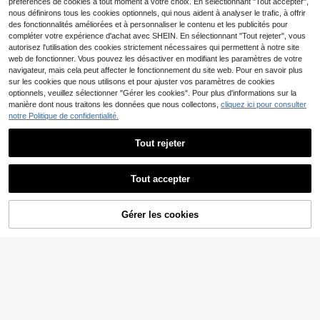
préférences de cookies à tout moment à votre choix. En sélectionnant "Tout accepter",
Robe en velours côtelé de princess
nous définirons tous les cookies optionnels, qui nous aident à analyser le trafic, à offrir
5
e à manches courtes volantées ave
des fonctionnalités améliorées et à personnaliser le contenu et les publicités pour
,24€
c attache-laisse, imprimé chaton et
compléter votre expérience d'achat avec SHEIN. En sélectionnant "Tout rejeter", vous
chiot, pour l'automne/l'hiver
autorisez l'utilisation des cookies strictement nécessaires qui permettent à notre site
PETSIN
web de fonctionner. Vous pouvez les désactiver en modifiant les paramètres de votre
PETSIN 1 pièce Robe d'Halloween r
navigateur, mais cela peut affecter le fonctionnement du site web. Pour en savoir plus
2
ose pour animaux de compagnie Fa
Dès
,72€
sur les cookies que nous utilisons et pour ajuster vos paramètres de cookies
ntôme Petite manche volante Vête
optionnels, veuillez sélectionner "Gérer les cookies". Pour plus d'informations sur la
ments pour chats et chiens
manière dont nous traitons les données que nous collectons,
cliquez ici pour consulter
notre Politique de confidentialité.
Tout rejeter
Afficher les articles similaires en stock
Voir tout
Robe pull à capuche avec imprimé t
Tout accepter
5
out-sur-tout mignon de chat et de c
,80€
Désolés, ce produit est épuisé.
hien avec décoration de nœud
PETSIN
Gérer les cookies
EN RUPTURE DE STOCK
PETSIN Tenue de couple de café vi
3
ntage français avec nœud papillon
Dès
,98€
à carreaux et jupe à volants, style g
entleman et princesse pour petits et
PETSIN
moyens chiens et chats
PETSIN 1 pièce Robe pour animal d
8
e compagnie, style princesse avec
,25€
décoration de nœud, robe en tulle
moelleux. Vêtements universels po
1 pièce Vêtements pour animaux de
ur chat et chien, robe de fête de ma
5
compagnie, Robe de chien joyeux,