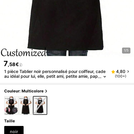
1/5
7
,58€
1 pièce Tablier noir personnalisé pour coiffeur, cade
4,80
au idéal pour lui, elle, petit ami, petite amie, pap
(100+)
a, maman, famille, amis pour les anniversaires, l
a Saint-Valentin, la Fête des mères, les anniversaire
s, la Fête des enfants, la Fête des pères, les remise
Couleur: Multicolore
s de diplômes, les mariages, Noël, pendaison de cr
émaillère, harmonie à la maison
Taille
noir