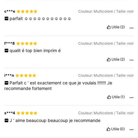
c***e
Couleur: Multicolore / Taille: noir
parfait
☺️☺️☺️☺️☺️☺️☺️☺️☺️☺️☺️
Utile
(2)
f***8
Couleur: Multicolore / Taille: noir
qualit
é
top
bien
imprim
é
Utile
(2)
i***n
Couleur: Multicolore / Taille: noir
Parfait
c
’
est
exactement
ce
que
je
voulais
!!!!!!!
Je
recommande
fortement
Utile
(1)
s***4
Couleur: Multicolore / Taille: noir
J
’
aime
beaucoup
beaucoup
je
recommande
Utile
(0)