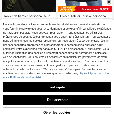
Économiser 0,07€
Tablier de barbier personnalisé, no
1 pièce Tablier unisexe personnalis
m ou texte personnalisable, durable
able avec 5 poches - Tablier de ser
#3 BEST-SELLERS
de Multicolore Gants de ménage personnalisés
7
Dès
,81€
7,88€
et facile à nettoyer, cadeau pour éc
vice court à la taille noir personnalis
Nous utilisons des cookies et des technologies similaires sur notre site web afin de
5
ole de coiffure et de beauté, convie
able pour les coiffeurs, les salons d
Dès
,48€
vous fournir le service que vous avez demandé et de vous offrir la meilleure expérience
nt pour salon de coiffure ou barbier,
e beauté, les esthéticiennes, les éc
de navigation possible. Vous pouvez "Tout rejeter", "Tout accepter" ou définir vos
cadeau d'anniversaire parfait, pour l
oles de beauté, les barbiers, etc., co
préférences de cookies à tout moment à votre choix. En sélectionnant "Tout accepter",
ui ou elle
nvient pour la cuisine, l'hôtel, le rest
aurant, la cuisine, la pâtisserie et l'u
nous définirons tous les cookies optionnels, qui nous aident à analyser le trafic, à offrir
tilisation de chef, parfait pour le text
des fonctionnalités améliorées et à personnaliser le contenu et les publicités pour
e ou le logo personnalisé, l'harmoni
compléter votre expérience d'achat avec SHEIN. En sélectionnant "Tout rejeter", vous
e de la maison
autorisez l'utilisation des cookies strictement nécessaires qui permettent à notre site
web de fonctionner. Vous pouvez les désactiver en modifiant les paramètres de votre
navigateur, mais cela peut affecter le fonctionnement du site web. Pour en savoir plus
sur les cookies que nous utilisons et pour ajuster vos paramètres de cookies
optionnels, veuillez sélectionner "Gérer les cookies". Pour plus d'informations sur la
manière dont nous traitons les données que nous collectons,
cliquez ici pour consulter
notre Politique de confidentialité.
Tout rejeter
12
Économiser 0,33€
Tout accepter
Désolés, ce produit est épuisé.
1 pièce Tablier personnalisé imprim
é, Tablier personnalisé élégant pour
9
1 pièce Tablier imprimé de vernis à
,85€
-3%
10,18€
dames, Imperméable et résistant au
Gérer les cookies
SIMILAIRES
ongles mode personnalisé, pour la c