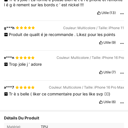
l
é
g
è
rement
sur
les
bords
c
’
est
nickel
!!!
Utile
(13)
g***h
Couleur: Multicolore / Taille: iPhone 11
Produit
de
qualit
é
je
recommande
.
Likez
pour
les
points
Utile
(9)
e***n
Couleur: Multicolore / Taille: iPhone 16 Pro
Trop
jolie
j
’
adore
Utile
(7)
a***7
Couleur: Multicolore / Taille: iPhone 16 Pro Max
Tr
è
s
belle
(
liker
ce
commentaire
pour
les
like
svp
👌🏼)
Utile
(6)
Détails Du Produit
Matériel:
TPU