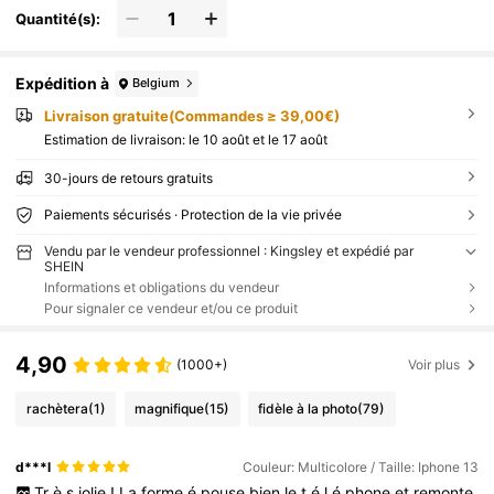
Quantité(s):
Expédition à
Belgium
Livraison gratuite(Commandes ≥ 39,00€)
Estimation de livraison:
le 10 août et le 17 août
30-jours de retours gratuits
Paiements sécurisés · Protection de la vie privée
Vendu par le vendeur professionnel : Kingsley et expédié par
SHEIN
Informations et obligations du vendeur
Pour signaler ce vendeur et/ou ce produit
4,90
(1000+)
Voir plus
rachètera
(1)
magnifique
(15)
fidèle à la photo
(79)
d***l
Couleur: Multicolore / Taille: Iphone 13
Tr
è
s
jolie
!
La
forme
é
pouse
bien
le
t
é
l
é
phone
et
remonte