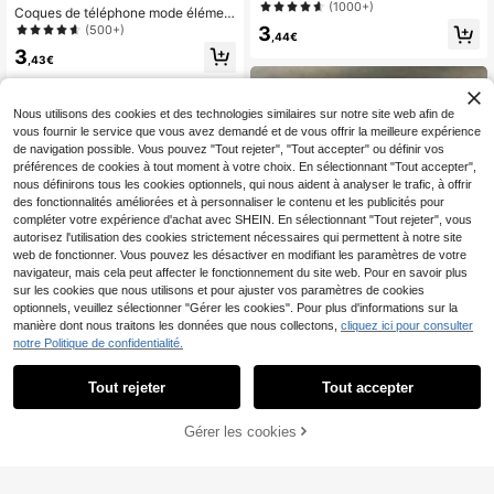
sonnalisée avec cœur noir, anticho
(1000+)
Coques de téléphone mode élémen
c, signature manuscrite argentée, a
t slogan antichoc Faveur Coques d
(500+)
3
nti-chute, couverture avec nom per
,44€
e protection transparentes compati
sonnalisé, compatible avec 11 12 13
3
bles avec Apple 17/17Pro/17Proma
,43€
14 15 16 Pro Max, cadeau d'anniver
x/16 Pro Max/17/15/14/13/12/11 Pra
saire pour petit ami, petite amie, co
tique et à la mode Nouveau design
uple, esthétique, cadeau personnali
créatif Esthétique Coques de protec
sé
Nous utilisons des cookies et des technologies similaires sur notre site web afin de
tion à airbag de haute qualité Convi
vous fournir le service que vous avez demandé et de vous offrir la meilleure expérience
ent aux hommes et aux femmes Ca
de navigation possible. Vous pouvez "Tout rejeter", "Tout accepter" ou définir vos
deau d'anniversaire Fête de printem
ps Maman
préférences de cookies à tout moment à votre choix. En sélectionnant "Tout accepter",
nous définirons tous les cookies optionnels, qui nous aident à analyser le trafic, à offrir
des fonctionnalités améliorées et à personnaliser le contenu et les publicités pour
compléter votre expérience d'achat avec SHEIN. En sélectionnant "Tout rejeter", vous
autorisez l'utilisation des cookies strictement nécessaires qui permettent à notre site
web de fonctionner. Vous pouvez les désactiver en modifiant les paramètres de votre
navigateur, mais cela peut affecter le fonctionnement du site web. Pour en savoir plus
sur les cookies que nous utilisons et pour ajuster vos paramètres de cookies
optionnels, veuillez sélectionner "Gérer les cookies". Pour plus d'informations sur la
manière dont nous traitons les données que nous collectons,
cliquez ici pour consulter
4
notre Politique de confidentialité.
Économiser 0,34€
Tout rejeter
Tout accepter
6
1 pièce Étui de téléphone antichoc i
mprimé de pois compatible avec iP
(500+)
Coque de téléphone en silicone liqu
hone 17pro/17Air /17/17promax16/1
Gérer les cookies
AJOUTER AU PANIER
ide avec motif God Glory Plan, prot
3
(1000+)
1/16pro/16plus/16promax/16e/15Pro
,41€
-9%
3,75€
ection intégrale du corps, antichoc
max/13/14/12/XS/XR/7G/8P, compa
3
et anti-chute, coque en caoutchou
,45€
tible avec Samsung Galaxy 11/12Pr
c souple TPU, compatible avec iPh
o/12/12X/13Pro/14Pro/15Pro/X3pr