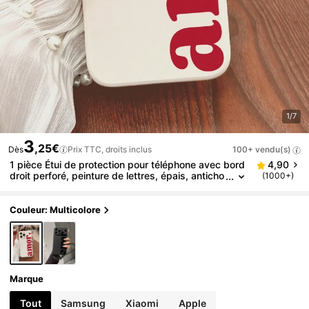
1/7
3
,25€
Dès
Prix TTC, droits inclus
100+ vendu(s)
1 pièce Étui de protection pour téléphone avec bord
4,90
droit perforé, peinture de lettres, épais, anticho
(1000+)
c, compatible avec iPhone 16/16Pro/16Plus/16P
roMax, 15 ProMax, Galaxy, Redmi 11/9A/9C, Poco X
3 NFC, Redmi 10/9/Note 9/12C/Note 11 Pro, Redmi
Couleur: Multicolore
10C/Note 8 Pro, version internationale, résistant à
l'eau, aux chutes et aux rayures
Marque
Tout
Samsung
Xiaomi
Apple