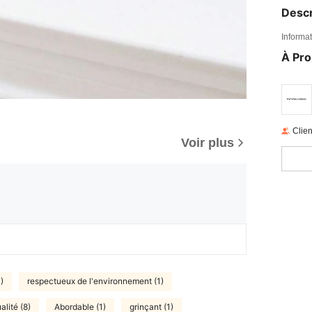
Descr
Informat
À Pr
Clien
Voir plus
)
respectueux de l'environnement (1)
lité (8)
Abordable (1)
grinçant (1)