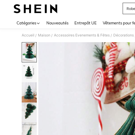
Robe
Use up 
Catégories
Nouveautés
Entrepôt UE
Vêtements pour 
Accueil
Maison
Accessoires Evenements & Fêtes
Décorations
/
/
/