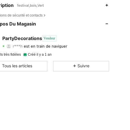
iption
festival,bois,Vert
ions de sécurité et contacts
4,90
100
3K
opos Du Magasin
4,90
100
3K
4,90
100
3K
PartyDecorations
Vendeur
r***h
est en train de naviguer
4,90
100
3K
Evaluation
Articles
Suiveurs
ts très fidèles
Créé il y a 1 an
Tous les articles
Suivre