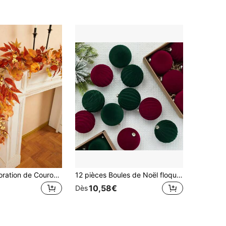
1 paquet Décoration de Couronne d'Automne, Couronne de Citrouille Orange avec Feuille d'Érable et Baies, Convient pour le Manteau de Cheminée, la Cheminée, le Porche de la Maison Intérieur et Extérieur Décoration d'Automne, Décoration de Fête de Thanksgiving, Convient pour la Maison, l'Intérieur, l'Extérieur, le Porche Décoration Thème de Récolte Rustique, Décoration d'Automne, Décoration d'Automne pour la Maison, Décoration d'Halloween, Décoration de Chambre, Fournitures d'Halloween
12 pièces Boules de Noël floquées de 8 cm, ornements de sapin de Noël floqués bordeaux/vert foncé à suspendre pour la décoration de Noël
10,58€
Dès