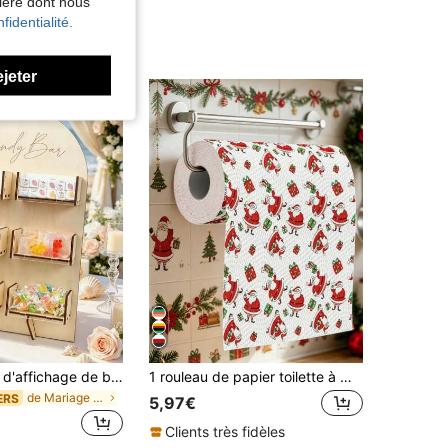
nière dont nous
fidentialité.
ejeter
1 Set Support d'affichage de bonbons en bois, présentoir à bonbons pour fête d'anniversaire, support à desserts pour décoration de mariage, présentoir à beignets pour douche nuptiale, support d'affichage de desserts pour décoration de table de desserts, présentoir à sucettes en bois, présentoir à chocolat, support à gâteaux pour douche de bébé, présentoir à cupcakes, support d'affichage de nourriture pour décoration d'anniversaire, décoration de centre de table pour fête d'anniversaire, présentoir de rangement de desserts pour fête, présentoir de cuisine, fournitures pour fête d'anniversaire, présentoir de cadeaux de fête, cadeau d'anniversaire, décoration de maison, décoration de chambre, faveurs de fête
1 rouleau de papier toilette à motif de Noël, essuie-tout jetables de cuisine de Noël, papier de cuisine de Noël, torchons, serviettes en rouleau Joyeux Noël, boîte cadeau Père Noël à motif, serviettes de table de Noël, vaisselle jetable de décoration de Noël, papier toilette de Noël, décoration de maison de Noël 2026, décoration de chambre de Noël, décoration de cuisine de Noël, décoration d'hiver, cadeaux de Noël
de Mariage Décorations
ERS
5,97€
Clients très fidèles