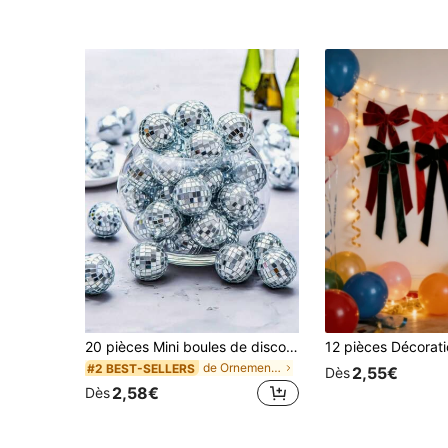
20 pièces Mini boules de discothèque - Décoration suspendue en verre réfléchissant argenté rétro des années 70, convient pour la décoration de chambre esthétique, mariage, fête, décoration de Noël et vacances 1/10/33/48 pièces
de Ornement décoratif le plus racheté Carillons éo
#2 BEST-SELLERS
2,55€
Dès
2,58€
Dès