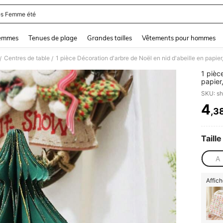
s Femme été
and down arrow keys to navigate search Dernière recherche and Rechercher et Tr
femmes
Tenues de plage
Grandes tailles
Vêtements pour hommes
Centres de table
/
/
1 pièc
papier
scinti
SKU: s
4
,3
PR
Taille
A
Affich