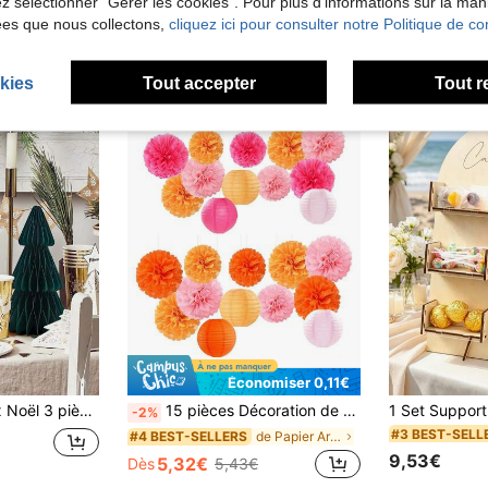
lez sélectionner "Gérer les cookies". Pour plus d'informations sur la ma
ées que nous collectons,
cliquez ici pour consulter notre Politique de con
kies
Tout accepter
Tout r
Économiser 0,11€
 cadeaux, comprend des tailles de 12,7 cm, 15,24 cm, 17,78 cm. Décoration d'anniversaire, décoration de la maison, décorations de Noël, décoration de la chambre, décorations de Noël d'hiver, cadeaux de Noël, décoration de Noël
15 pièces Décoration de fête en papier rose-orange à la mode - Lanternes fleurs - Pompons en papier de douche et guirlandes, fournitures de décoration suspendue pour mariage d'automne, anniversaire bohème, mariée, enterrement de vie de jeune fille, coucher de soleil
-2%
#3 BEST-SELL
de Papier Arrière-plans de fête
#4 BEST-SELLERS
9,53€
5,32€
Dès
5,43€