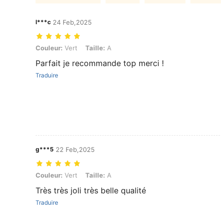
l***c
24 Feb,2025
Couleur: Vert, Taille: A
Couleur:
Vert
Taille:
A
Parfait je recommande top merci !
Traduire
g***5
22 Feb,2025
Couleur: Vert, Taille: A
Couleur:
Vert
Taille:
A
Très très joli très belle qualité
Traduire