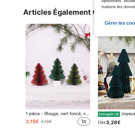
optionnels, veuil
traitons les donn
Articles Également Consultés
Gérer les coo
1 pièce - (Rouge, vert foncé, vert militaire) Pendentif Nid d'abeilles Sapin de Noël, Pendentif Décoration Sapin de Noël, Ornement de Décoration de Bureau, Fournitures de Décoration Fête de Noël à la Maison
Joyeux Noël 3 pièces Set : Arbres en nid d'abeille en papier vert - Parfait pour les centres de table de fête, les décorations de fête et les
Entrepôt UE
3,15€
3,18€
3,28€
Dès