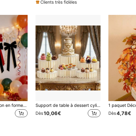
Clients très fidèles
12 pièces Décoration en forme de nœud en velours rouge en forme de cœur, convient pour la Saint-Valentin, l'arbre de Noël, la couronne, la porte, l'escalier, la bouteille de vin, l'emballage cadeau, les décorations, stock limité, best-seller, vacances, amour, thème, fête, accessoires
Support de table à dessert cylindrique pliable, présentoir de décoration de mariage, support d'affichage élégant en tube de papier blanc, convient pour la table à dessert de mariage, la vitrine de magasin et la décoration de fête d'anniversaire
10,06€
4,78€
Dès
Dès