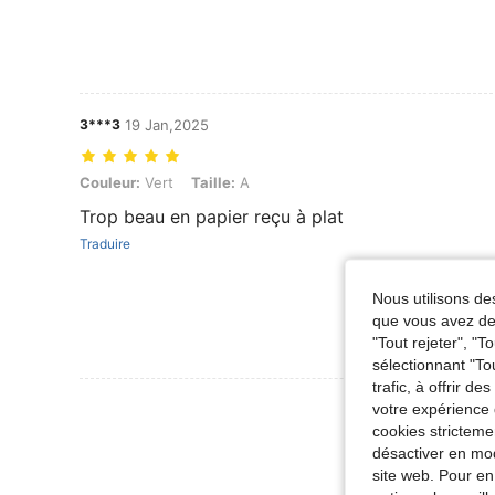
3***3
19 Jan,2025
Couleur: Vert, Taille: A
Couleur:
Vert
Taille:
A
Trop beau en papier reçu à plat
Traduire
Nous utilisons des
que vous avez dem
"Tout rejeter", "
sélectionnant "To
trafic, à offrir d
Voir Plus D
votre expérience 
cookies stricteme
désactiver en mod
site web. Pour en