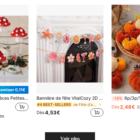
omiser 0,11€
 de la forêt des contes de fées, douche, mariage, anniversaire, salle de classe, jardin, centre de table
Bannière de fête VitalCozy 2D plate rose-orange coucher de soleil (style femme) et planche de surf bleue (style homme), guirlande décorative de coucher de soleil tropical avec découpes de cocktails, fruits, fleurs et coquillages, convient pour anniversaire thème tequila, remise de diplôme, douche nuptiale, mariage, esthétique
6p/3p/1p Décoration de citrouille, Citrouilles artificielles en velours faux mousse t
-13%
de Fête d'anniversaire Bannières et fanions
#4 BEST-SELLERS
2,48€
Dès
2
4,53€
Dès
les
Voir plus