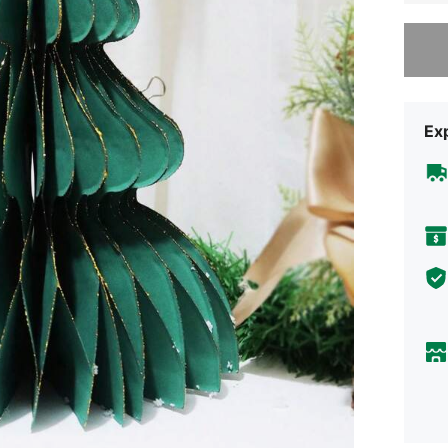
Désolés,
Exp