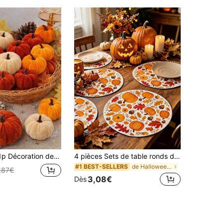
issu, Citrouilles artificielles convenant pour la décoration de fête d'Halloween, d'automne et de Thanksgiving, Décoration de récolte de ferme d'automne et de Thanksgiving - Ton orange
4 pièces Sets de table ronds de récolte d'automne, tapis de table antidérapants et résistants à la chaleur avec design de citrouille, convient pour restaurant, maison, décoration de table de cuisine, accessoires de table d'automne, rassemblement familial, festival de la récolte, Thanksgiving, fournitures pour fête d'Halloween
de Halloween Décorations
#1 BEST-SELLERS
,87€
3,08€
Dès