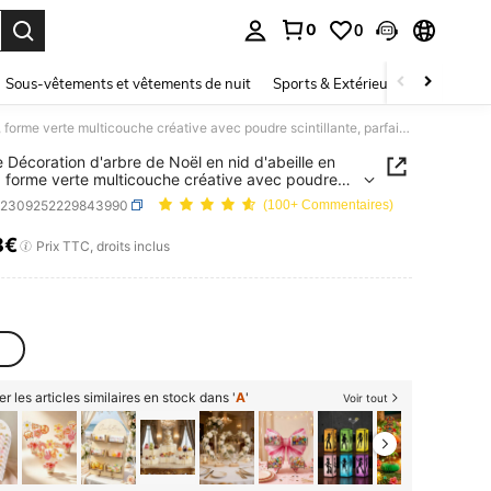
0
0
ouver. Press Enter to select.
Sous-vêtements et vêtements de nuit
Sports & Extérieur
Enfants
1 pièce Décoration d'arbre de Noël en nid d'abeille en papier, forme verte multicouche créative avec poudre scintillante, parfaite pour la décoration de scène de Noël
e Décoration d'arbre de Noël en nid d'abeille en
, forme verte multicouche créative avec poudre
llante, parfaite pour la décoration de scène de Noël
h2309252229843990
(100+ Commentaires)
8€
ICE AND AVAILABILITY
Prix TTC, droits inclus
er les articles similaires en stock dans '
A
'
Voir tout