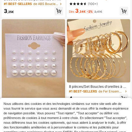
gérée, goutte d'eau, forme en C gra
ne de couleur verte
(100+)
#1 BEST-SELLERS
de ABS Boucles d'oreilles pendantes pour femmes
nde & petite, fleur oreille gauche &
3
droite, série de bijoux d'oreilles mult
3
Dès
,34€
-2%
3,41€
,25€
i-styles, parfait pour le port quotidie
n & les vacances pour les femmes, f
abriqué en résine ABS avec placag
e or UV anti-décoloration
8 pièces/Set Boucles d'oreilles à an
neaux torsadés en métal pour femm
#1 BEST-SELLERS
de Fer Ensembles de Boucles d'Oreilles pour Femmes
es, bijoux boucles d'oreilles conven
4
ant pour le quotidien, les fêtes, la pl
,01€
age, le style minimaliste, cadeau po
Nous utilisons des cookies et des technologies similaires sur notre site web afin de
ur femmes
12 pièces/Set Boucles d'oreilles à ti
vous fournir le service que vous avez demandé et de vous offrir la meilleure expérience
ge en perles minimalistes, mode pol
#1 BEST-SELLERS
de Blanc Ensembles de Boucles d'Oreilles pour Femm
de navigation possible. Vous pouvez "Tout rejeter", "Tout accepter" ou définir vos
yvalente et mignonnes, pour femme
(1000+)
préférences de cookies à tout moment à votre choix. En sélectionnant "Tout accepter",
s
nous définirons tous les cookies optionnels, qui nous aident à analyser le trafic, à offrir
2
,85€
-4%
2,98€
des fonctionnalités améliorées et à personnaliser le contenu et les publicités pour