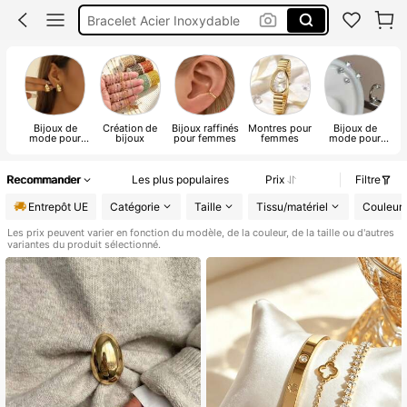
Bracelet Acier Inoxydable
Collier
Bracelet
Bijoux de
Création de
Bijoux raffinés
Montres pour
Bijoux de
Ac
mode pour
bijoux
pour femmes
femmes
mode pour
femmes
hommes
Recommander
Les plus populaires
Prix
Filtre
Entrepôt UE
Catégorie
Taille
Tissu/matériel
Couleur
Les prix peuvent varier en fonction du modèle, de la couleur, de la taille ou d'autres
variantes du produit sélectionné.