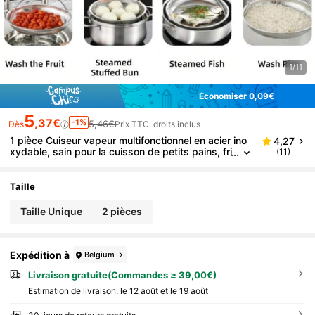
1/11
Économiser 0,09€
5
,37€
-1%
5,46€
Dès
Prix TTC, droits inclus
1 pièce Cuiseur vapeur multifonctionnel en acier ino
4,27
xydable, sain pour la cuisson de petits pains, fri
(11)
tes, légumes et fruits. Ustensile et accessoire d
e cuisine pour la maison
Taille
Taille Unique
2 pièces
Expédition à
Belgium
Livraison gratuite(Commandes ≥ 39,00€)
Estimation de livraison:
le 12 août et le 19 août