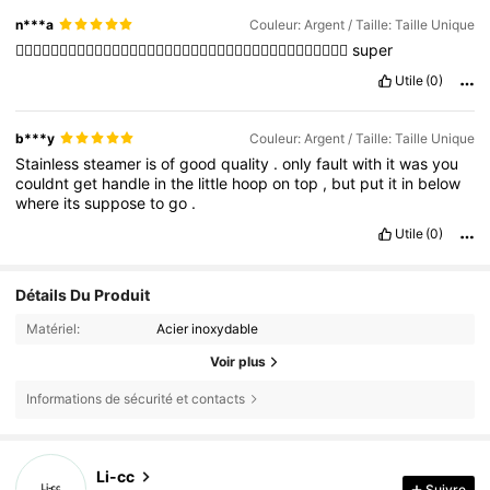
n***a
Couleur: Argent / Taille: Taille Unique
👍🏻👍🏻👍🏻👍🏻👍🏻👍🏻👍🏻👍🏻👍🏻👍🏻👍🏻👍🏻👍🏻👍🏻👍🏻👍🏻👍🏻👍🏻👍🏻
super
Utile
(0)
b***y
Couleur: Argent / Taille: Taille Unique
Stainless
steamer
is
of
good
quality
.
only
fault
with
it
was
you
couldnt
get
handle
in
the
little
hoop
on
top
,
but
put
it
in
below
where
its
suppose
to
go
.
Utile
(0)
Détails Du Produit
Matériel:
Acier inoxydable
Voir plus
Informations de sécurité et contacts
1K Suiveurs
4,56
Li-cc
Suivre