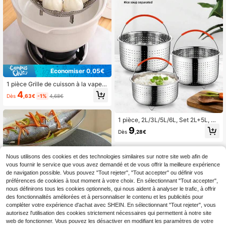
Économiser 0,05€
1 pièce Grille de cuisson à la vapeur
en acier inoxydable premium réglab
4
Dès
,63€
-1%
4,68€
le, panier à fruits multifonction pliab
le, plateau de cuiseur à vapeur pour
petits pains et dim sum, 3 tailles (pe
tite, moyenne, grande)
1 pièce, 2L/3L/5L/6L, Set 2L+5L, Se
t 3L+6L, Panier Vapeur en Acier Ino
9
Dès
,28€
xydable 304, Pour Autocuiseur - Us
tensiles et Accessoires de Cuisine,
Cuisson Vapeur Saine et Délicieus
e, Panier Vapeur à Riz Faible en Su
Nous utilisons des cookies et des technologies similaires sur notre site web afin de
cre, Séparateur de Cuiseur à Riz, Pl
vous fournir le service que vous avez demandé et de vous offrir la meilleure expérience
aque de Cuisson à la Vapeur, Cuise
de navigation possible. Vous pouvez "Tout rejeter", "Tout accepter" ou définir vos
ur à Vapeur Multifonctionnel, Cuise
préférences de cookies à tout moment à votre choix. En sélectionnant "Tout accepter",
ur à Riz à Vapeur Domestique
nous définirons tous les cookies optionnels, qui nous aident à analyser le trafic, à offrir
des fonctionnalités améliorées et à personnaliser le contenu et les publicités pour
compléter votre expérience d'achat avec SHEIN. En sélectionnant "Tout rejeter", vous
autorisez l'utilisation des cookies strictement nécessaires qui permettent à notre site
web de fonctionner. Vous pouvez les désactiver en modifiant les paramètres de votre
Panier vapeur pliable en acier inoxy