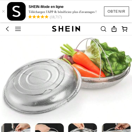
SHEIN-Mode en ligne
×
OBTENIR
Téléchargez l'APP & bénéficiez plus d'avantages !
(18,717)