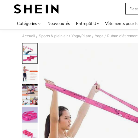
Elas
Use up 
Catégories
Nouveautés
Entrepôt UE
Vêtements pour 
Accueil
Sports & plein air
Yoga/Pilate
Yoga
Ruban d'étiremen
/
/
/
/