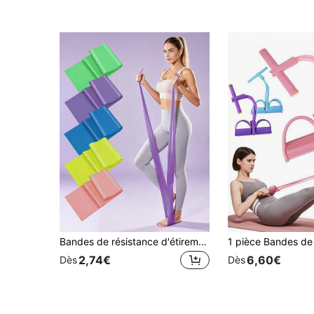
Bandes de résistance d'étirement de yoga, bandes de fitness élastiques larges pour l'entraînement complet du corps en Pilates, entraînement des jambes et des bras, bandes d'exercice portables et pliables pour les voyages, pour les débutants, les athlètes hommes et femmes, idéal pour la maison, la salle de sport et l'entraînement en extérieur
2,74€
6,60€
Dès
Dès