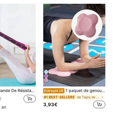
ofessionnelle : Convient Pour La Sangle D'étirement De Yoga, Le Ballet, Le Pilates, La Gymnastique Et La Danse Élastique
1 paquet de genouillères de yoga, coussin de genou de yoga épais, tapis d'exercice pour les genoux, les coudes, les poignets, les mains, la tête, tapis de mousse pour le yoga et le Pilates à genoux
Entrepôt UE
de Tapis de yoga
#1 BEST-SELLERS
€
3,93€
1 an