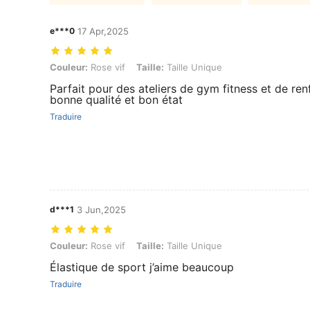
e***0
17 Apr,2025
Couleur: Rose vif, Taille: Taille Unique
Couleur:
Rose vif
Taille:
Taille Unique
Parfait pour des ateliers de gym fitness et de re
bonne qualité et bon état
Traduire
d***1
3 Jun,2025
Couleur: Rose vif, Taille: Taille Unique
Couleur:
Rose vif
Taille:
Taille Unique
Élastique de sport j’aime beaucoup
Traduire