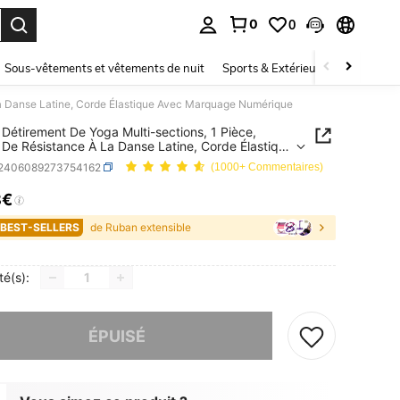
0
0
ouver. Press Enter to select.
Sous-vêtements et vêtements de nuit
Sports & Extérieur
Enfants
La Danse Latine, Corde Élastique Avec Marquage Numérique
Détirement De Yoga Multi-sections, 1 Pièce,
De Résistance À La Danse Latine, Corde Élastique
Marquage Numérique
t2406089273754162
(1000+ Commentaires)
8€
ICE AND AVAILABILITY
 BEST-SELLERS
de Ruban extensible
té(s):
 ce produit est épuisé.
ÉPUISÉ