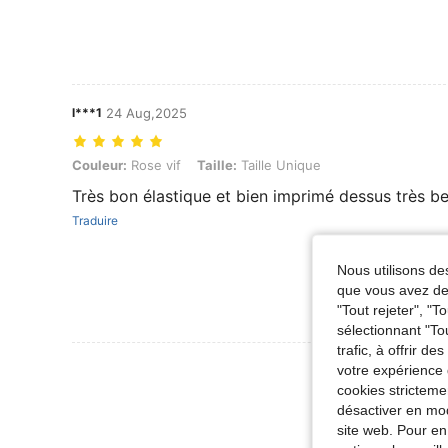
l***1
24 Aug,2025
Couleur: Rose vif, Taille: Taille Unique
Couleur:
Rose vif
Taille:
Taille Unique
Très bon élastique et bien imprimé dessus très b
Traduire
Nous utilisons des
que vous avez dem
"Tout rejeter", "
sélectionnant "To
trafic, à offrir d
Voir Plus D
votre expérience 
cookies stricteme
désactiver en mod
site web. Pour en