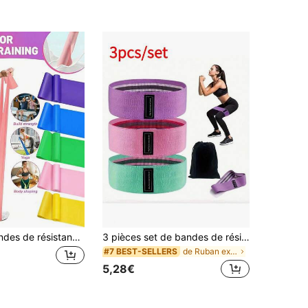
3 paquets Bandes de résistance pour l'entraînement de la force, bandes de résistance, bandes de fitness, ensemble de bandes de résistance, convient pour le yoga, le pilates, l'étirement. Bandes de résistance avec différentes résistances, bandes de fitness à domicile, cadeaux de la Saint-Valentin, cadeaux du Nouvel An chinois de la Saint-Valentin, cadeaux de voyage pour les vacances de printemps et d'été, ensemble portable de bandes de résistance pour le yoga et la fitness, bande élastique pour les jambes, les fesses et l'entraînement, l'étirement, le yoga et le pilates, 150 cm
3 pièces set de bandes de résistance, bandes d'exercice élastiques non glissantes pour les jambes, les fesses, l'étirement du corps, l'entraînement, le yoga, fabriquées en tissu acrylique, en plusieurs couleurs (rose, violet, vert), de tension multi-niveaux, bandes de résistance en boucle pour les fesses pour le fitness, l'étirement du yoga et l'entraînement
de Ruban extensible
#7 BEST-SELLERS
5,28€