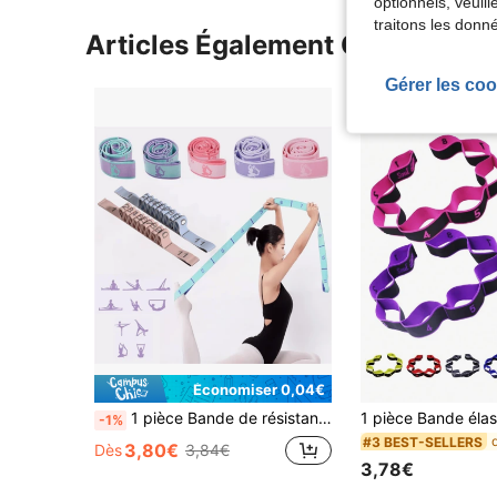
optionnels, veuil
traitons les donn
Articles Également Consultés
Gérer les coo
Économiser 0,04€
1 pièce Bande de résistance pour le yoga à 8 fentes/11 fentes, bande d'étirement pour le yoga et la fitness des femmes, bande élastique numérique, bande de tension pour la danse, bande de résistance
-1%
#3 BEST-SELLERS
3,80€
Dès
3,84€
3,78€