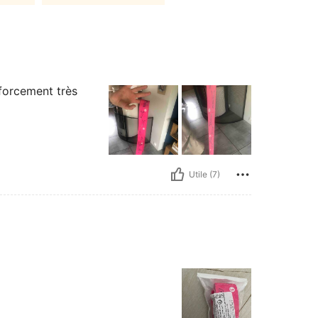
qualifié
Ce p
physique
d'endom
Lise
ant la p
nforcement très
Utile (7)