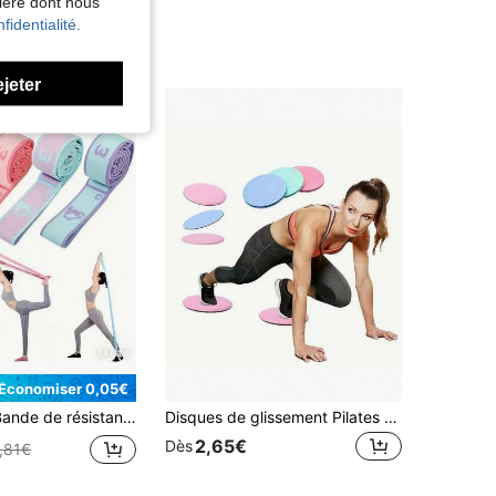
nière dont nous
fidentialité.
ejeter
Économiser 0,05€
nt aux débutants, à l'entraînement à domicile, à la danse et aux voyages, fabriqué en fibre de polyester durable, conçu pour la pratique du yoga, sangle de stretching à boucles multiples réglables, bande de stretching élastique pour le yoga, sangle de stretching, bande élastique de danse
Disques de glissement Pilates portables Disques de yoga Pilates Glisseur pour dames Léger Fitness Glisseur dans les tapis de fitness Tapis de course Équipement d'entraînement à domicile Haltères pour Gym Sets Pilates Yoga Accessoires Perte de poids Exercice
2,65€
Dès
,81€