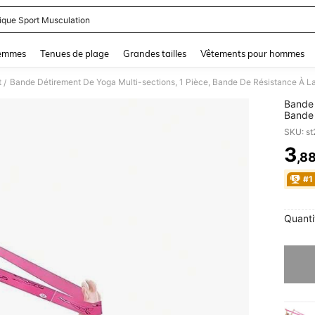
tique Sport Musculation
and down arrow keys to navigate search Dernière recherche and Rechercher et Tr
femmes
Tenues de plage
Grandes tailles
Vêtements pour hommes
t
Bande Détirement De Yoga Multi-sections, 1 Pièce, Bande De Résistance À 
/
Bande 
Bande 
Avec 
SKU: s
3
,8
PR
#1
Quanti
Désolés,