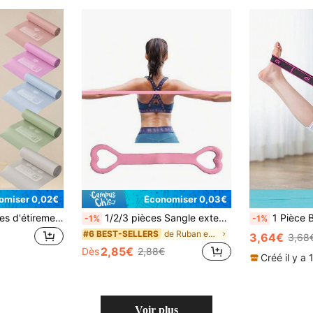
omiser 0,02€
Économiser 0,03€
Ensemble de bandes d'étirement de yoga portables, convient pour les exercices de jambes, de squats et de hanches. Corde d'étirement de yoga et de pilates, convient pour la fitness à domicile, l'étirement et l'entraînement de force. Bande d'exercice élastique et anneau élastique pour les hommes et les femmes.
1/2/3 pièces Sangle extensible en forme de 8, bande de stretching pour le dos des femmes, corde élastique en silicone épaisse pour le dos
1 Pièce Bande De Résistance À L'étirement Pour La Gymnastique Pr
-1%
-1%
de Ruban extensible
#6 BEST-SELLERS
3,64€
3,68
2,85€
Dès
2,88€
Créé il y a 
Voir plus