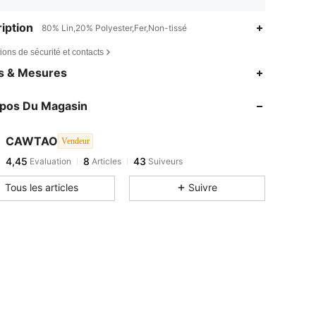
iption
80% Lin,20% Polyester,Fer,Non-tissé
ions de sécurité et contacts
es & Mesures
opos Du Magasin
CAWTAO
Vendeur
4,45
8
43
Evaluation
Articles
Suiveurs
Tous les articles
Suivre