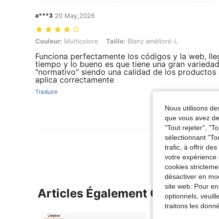
a***3
20 May,2026
Couleur: Multicolore, Taille: Blanc amélioré-L
Couleur:
Multicolore
Taille:
Blanc amélioré-L
Funciona perfectamente los códigos y la web, lle
tiempo y lo bueno es que tiene una gran variedad
"normativo" siendo una calidad de los productos
aplica correctamente
Traduire
Nous utilisons des
que vous avez dem
"Tout rejeter", "
sélectionnant "To
trafic, à offrir d
votre expérience 
cookies stricteme
désactiver en mod
site web. Pour en
Articles Également Consultés
optionnels, veuil
traitons les donn