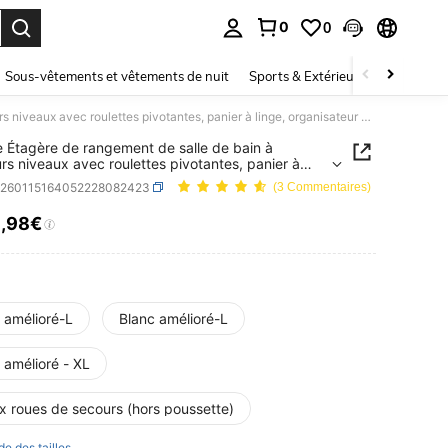
0
0
ouver. Press Enter to select.
Sous-vêtements et vêtements de nuit
Sports & Extérieur
Enfants
1 pièce Étagère de rangement de salle de bain à plusieurs niveaux avec roulettes pivotantes, panier à linge, organisateur de sous-vêtements et de vêtements
e Étagère de rangement de salle de bain à
urs niveaux avec roulettes pivotantes, panier à
 organisateur de sous-vêtements et de vêtements
h260115164052228082423
(3 Commentaires)
3
,98€
ICE AND AVAILABILITY
 amélioré-L
Blanc amélioré-L
 amélioré - XL
x roues de secours (hors poussette)
de des tailles