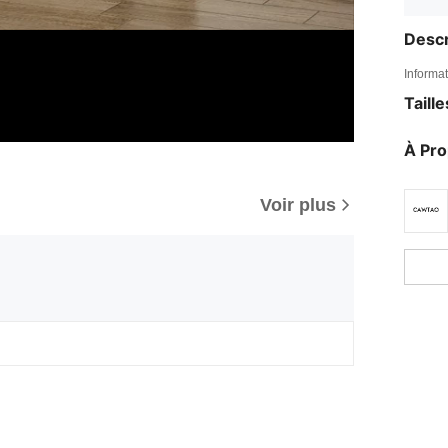
Descr
Informat
Taill
À Pr
Voir plus