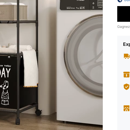
Gagnez
Exp