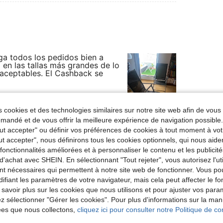
ga todos los pedidos bien a
 en las tallas más grandes de lo
 aceptables. El Cashback se
 cookies et des technologies similaires sur notre site web afin de vous 
Utile (0)
andé et de vous offrir la meilleure expérience de navigation possibl
Tout accepter" ou définir vos préférences de cookies à tout moment à vot
ut accepter", nous définirons tous les cookies optionnels, qui nous aide
es fonctionnalités améliorées et à personnaliser le contenu et les publici
d'achat avec SHEIN. En sélectionnant "Tout rejeter", vous autorisez l'uti
nt nécessaires qui permettent à notre site web de fonctionner. Vous po
ifiant les paramètres de votre navigateur, mais cela peut affecter le 
 savoir plus sur les cookies que nous utilisons et pour ajuster vos par
lez sélectionner "Gérer les cookies". Pour plus d'informations sur la ma
ées que nous collectons,
cliquez ici pour consulter notre Politique de con