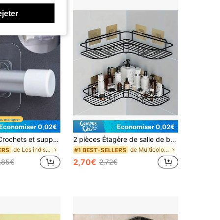
ejeter
Économiser 0,02€
Économiser 0,02€
1/4/8 pièces Crochets et supports de tringle à rideaux auto-adhésifs réglables, supports de tringle muraux sans perçage, polyvalents pour salle de bain, cuisine et hôtel, convient pour les tringles à rideaux de 1-2 cm de diamètre, convient pour une utilisation dans la salle de bain
2 pièces Étagère de salle de bain murale gain de place, Rack de rangement suspendu en métal, Convient à différents types de pièces, Installation facile, Sans perçage requis, Rack de rangement multifonction, Rack et étagère de rangement de salle de bain
de Les indispensables de l'été Supports et étagère
de Multicolore Étagères murales
ERS
#1 BEST-SELLERS
2,70€
,85€
2,72€