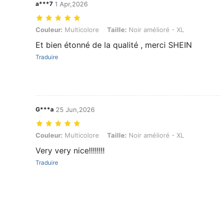
a***7
1 Apr,2026
Couleur: Multicolore, Taille: Noir amélioré - XL
Couleur:
Multicolore
Taille:
Noir amélioré - XL
Et bien étonné de la qualité , merci SHEIN
Traduire
G***a
25 Jun,2026
Couleur: Multicolore, Taille: Noir amélioré - XL
Couleur:
Multicolore
Taille:
Noir amélioré - XL
Very very nice!!!!!!!!
Traduire