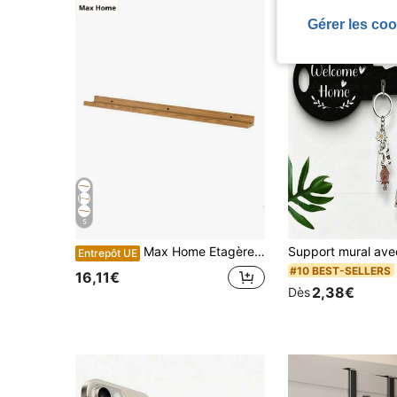
Gérer les coo
5
Max Home Etagère murale, 80x10x4 cm, supporte jusqu'à 5 kg, avec étagère effet bois de chêne naturel, flottante, longue, fixations invisibles, design moderne, minimaliste, décoration, rangement.
Entrepôt UE
#10 BEST-SELLERS
16,11€
2,38€
Dès