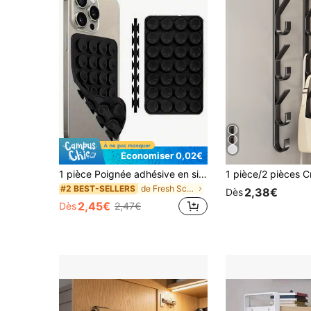
Économiser 0,02€
1 pièce Poignée adhésive en silicone pour téléphone, support de téléphone à ventouse, poignée de téléphone mains libres adhésive pour selfie et vidéo, support de préhension pour téléphone, poignée de téléphone en silicone, support de téléphone à ventouse, poignée de téléphone mains libres, support anneau, compatible avec les téléphones iOS et Android
de Fresh School Living Supports et étagères de ran
#2 BEST-SELLERS
2,38€
Dès
2,45€
Dès
2,47€