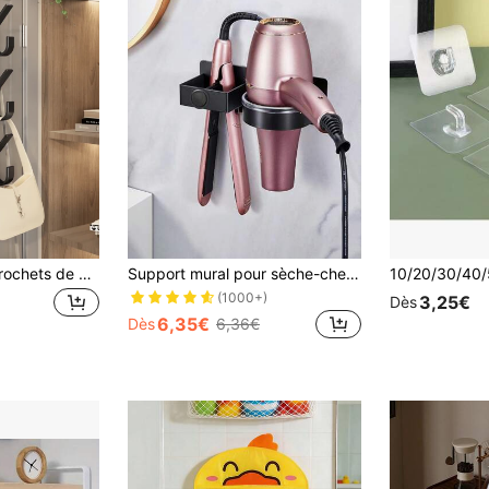
1 pièce/2 pièces Crochets de porte en acier au carbone, crochets de rangement vertical multifonctionnels et économes d'espace, support de rangement suspendu sans perçage, convient pour la salle de bain, la chambre, l'entrée, support de vêtements robuste pour le dos de la porte, porte-serviettes, accessoires de salle de bain pour la maison, rangement de décoration pour la maison
Support mural pour sèche-cheveux, étagère de rangement sans perçage pour la salle de bain pour lisseur, fer à friser, planche à repasser. Convient pour le salon et la décoration de la salle de bain
(1000+)
3,25€
Dès
6,35€
Dès
6,36€