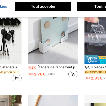
kies
Tout accepter
Tout r
Support mural avec étagère & crochets, porte-clés en bois floral bohème, organisateur de rangement rustique et gain de place, étagère suspendue pour clés, manteaux et petits articles, ornement de décoration de maison chic style ferme pour couloir, porche, cuisine, bureau, rangement quotidien à l'entrée
Étagère de rangement pour armoire de salle de bain/cuisine avec balance intelligente - sans perçage requis, comprend des accessoires adhésifs/d'installation, design moderne blanc, capteur de poids, plastique durable, gain de place, étagère supérieure et rangement inférieur, convient pour ranger le papier toilette, les serviettes, les médicaments - parfait pour les petites salles de bain
-12%
de produits à bas prix à 3 $ Supports et étagères
#4 BEST-SELL
2,78€
Dès
3,18€
2,83€
Dès
2