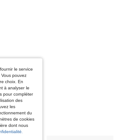
fournir le service
e. Vous pouvez
re choix. En
nt à analyser le
tés pour compléter
lisation des
uvez les
fonctionnement du
amètres de cookies
nière dont nous
fidentialité.