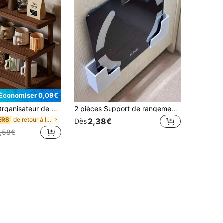
Économiser 0,09€
de rangement multifonction pour la maison, étagère à épices de cuisine, porte-tasse à café, présentoir ouvert pour rouge à lèvres, parfum et tasse de thé, organisateur de comptoir gain de place
2 pièces Support de rangement mural pour balance de poids - Installation sans colle, matériau plastique durable, design gain de place, convient pour la salle de bain et la salle de sport à domicile, compatible avec balance de graisse corporelle et équipement de fitness, support de rangement de salle de bain
de retour à l'école Étagères de rangement de burea
ERS
2,38€
Dès
,58€