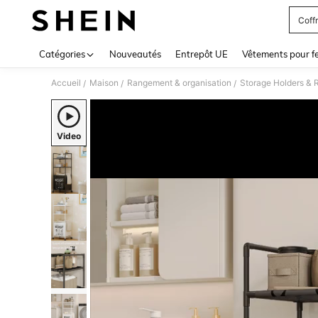
Coff
Use up 
Catégories
Nouveautés
Entrepôt UE
Vêtements pour 
Accueil
Maison
Rangement & organisation
Storage Holders & 
/
/
/
Video