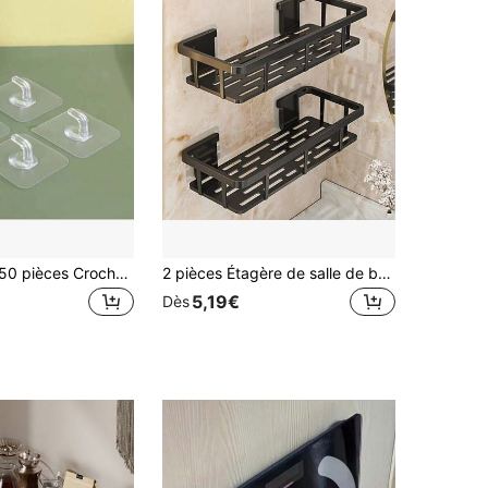
10/20/30/40/50 pièces Crochets muraux en plastique en forme de corne de taureau à forte adhérence, sans perçage nécessaire, crochets muraux transparents sans couture, résistants à la rouille et durables, convenant à la salle de bain et à la cuisine. Lors de l'installation, veuillez garder la surface murale sèche et plate, et éliminer l'air à l'intérieur des crochets.
2 pièces Étagère de salle de bain sans perçage, support de rangement mural pour shampoing & savon, design de drainage creux noir, universel pour salle de bain & cuisine
5,19€
Dès