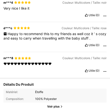
m***4
Couleur: Multicolore / Taille: noir
Very
nice
I
like
it
Utile
(0)
d***c
Couleur: Multicolore / Taille: rose
Happy
to
recommend
this
to
my
friends
as
well
coz
it
’
s
cozy
and
easy
to
carry
when
travelling
with
the
baby
stuff
.
Utile
(0)
m***8
Couleur: Multicolore / Taille: noir
♥️♥️♥️♥️♥️♥️♥️♥️♥️♥️♥️♥️♥️♥️
Utile
(0)
Détails Du Produit
Matériel:
Étoffe
Composition:
100% Polyester
Voir plus