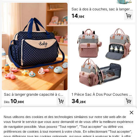
Sac à dos à couches, sac à langer p
our bébé avec poche isotherme, por
14
,18€
te à l'épaule/à la main, sac à main d
e voyage pour maman
Sac à langer grande capacité à co
1 Pièce Sac À Dos Pour Couches D
mpartiments multiples à la mode av
e Grande Capacité Avec Sangles D
10
34
Dès
,98€
,28€
ec motif à pois pour bébé, idéal pou
e Poussette, Portable, Couleur De R
r les sorties
accordement
Nous utilisons des cookies et des technologies similaires sur notre site web afin de
vous fournir le service que vous avez demandé et de vous offrir la meilleure expérience
de navigation possible. Vous pouvez "Tout rejeter", "Tout accepter" ou définir vos
préférences de cookies à tout moment à votre choix. En sélectionnant "Tout accepter",
nous définirons tous les cookies optionnels, qui nous aident à analyser le trafic, à offrir