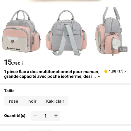
1/14
15
,78€
1 pièce Sac à dos multifonctionnel pour maman,
4,88
(
17
)
grande capacité avec poche isotherme, desi
gn blocs de couleurs, convient pour les sort
ies de soins pour bébé et les voyages courts po
ur les mamans
Taille
rose
noir
Kaki clair
Quantité(s):