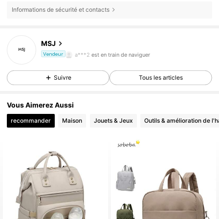
Informations de sécurité et contacts
8.7K Suiveurs
4,88
8.7K Suiveurs
4,88
MSJ
8.7K Suiveurs
4,88
a***2
est en train de naviguer
Vendeur
8.7K Suiveurs
4,88
Suivre
Tous les articles
8.7K Suiveurs
4,88
Vous Aimerez Aussi
recommander
Maison
Jouets & Jeux
Outils & amélioration de l'h