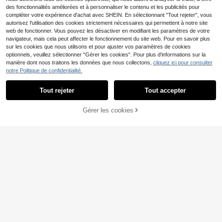
des fonctionnalités améliorées et à personnaliser le contenu et les publicités pour
compléter votre expérience d'achat avec SHEIN. En sélectionnant "Tout rejeter", vous
autorisez l'utilisation des cookies strictement nécessaires qui permettent à notre site
web de fonctionner. Vous pouvez les désactiver en modifiant les paramètres de votre
navigateur, mais cela peut affecter le fonctionnement du site web. Pour en savoir plus
sur les cookies que nous utilisons et pour ajuster vos paramètres de cookies
optionnels, veuillez sélectionner "Gérer les cookies". Pour plus d'informations sur la
manière dont nous traitons les données que nous collectons,
cliquez ici pour consulter
notre Politique de confidentialité.
Tout rejeter
Tout accepter
4
Sac à langer mignon imprimé chat &
Sac à langer sac à dos, organisateu
Gérer les cookies
AJOUTER AU PANIER
étoile, sac à dos multifonction gran
r d'articles pour bébé, recherche de
17
33
,78€
,68€
de capacité, sac à langer léger pour
liste de naissance, sacs à langer po
les sorties de bébé et le rangement
ur bébé pour filles, cadeaux de bab
y shower, cadeaux essentiels pour
nouveau-nés