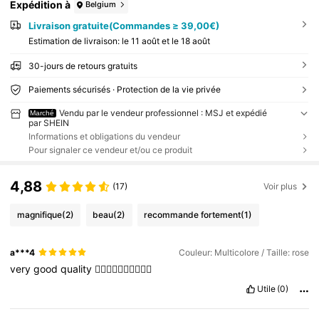
Expédition à
Belgium
Livraison gratuite(Commandes ≥ 39,00€)
Estimation de livraison:
le 11 août et le 18 août
30-jours de retours gratuits
Paiements sécurisés · Protection de la vie privée
Vendu par le vendeur professionnel : MSJ et expédié
Marché
par SHEIN
Informations et obligations du vendeur
Pour signaler ce vendeur et/ou ce produit
4,88
(17)
Voir plus
magnifique
(2)
beau
(2)
recommande fortement
(1)
a***4
Couleur: Multicolore / Taille: rose
very
good
quality
👍🏻👍🏻😃👍🏻😃👍🏻
Utile
(0)