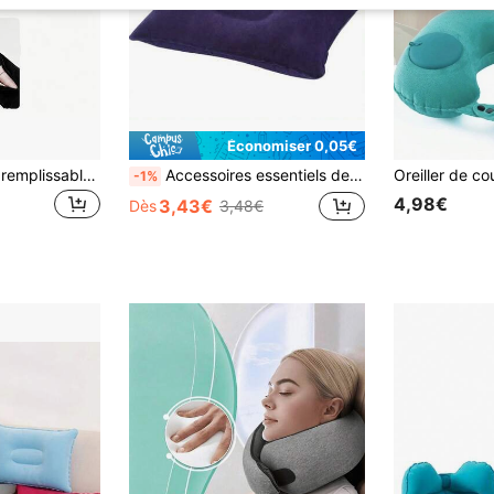
Économiser 0,05€
Oreiller de voyage remplissable, adapté pour les bagages supplémentaires, sac de rangement pour oreiller de cou de voyage en velours doux, taille de cou réglable, oreiller pliable multifonctionnel, adapté pour les voyages en avion
Accessoires essentiels de plage Coussin d'air carré et doux, oreiller gonflable ultra-léger pour la randonnée, le camping et les voyages !
-1%
4,98€
3,43€
Dès
3,48€