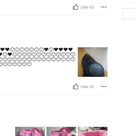
Utile (0)
♥️♥️♥️🙂🙂🙂🙂🙂🙂🙂♥️🙂♥️♥️♥️♥️
️🙂♥️🙂🙂🙂🙂🙂🙂🙂🙂🙂🙂🙂🙂🙂
🙂🙂🙂🙂🙂🙂🙂🙂🙂🙂🙂🙂🙂🙂🙂
🙂🙂🙂🙂🙂🙂
Utile (0)