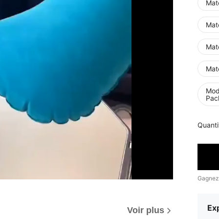
Maté
Maté
Maté
Maté
Mod
Pack
Quanti
Gagnez
Exp
Voir plus