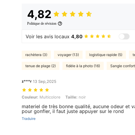
4,82
Politique de révision
Voir les avis locaux
4,80
rachètera (3)
voyager (13)
logistique rapide (5)
t
tenue de plage (2)
fidèle à la photo (16)
Sangle confort
z***r
13 Sep,2025
Couleur: Multicolore, Taille: noir
Couleur:
Multicolore
Taille:
noir
materiel de très bonne qualité, aucune odeur et va
pour gonfler, il faut juste appuyer sur le rond
Traduire