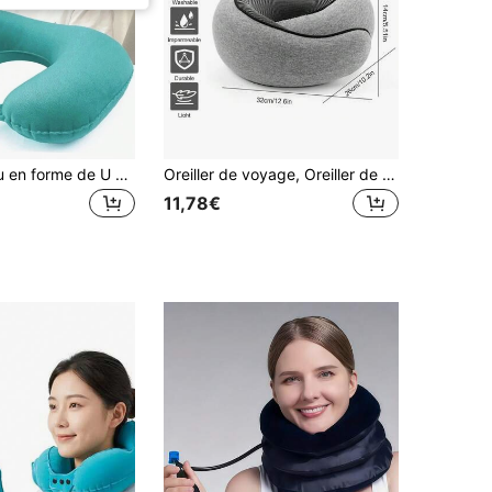
Oreiller de cou en forme de U gonflable, coussin de repos de cou de voyage à gonfler, oreiller de cou de camping extérieur
Oreiller de voyage, Oreiller de cou, Oreiller de cou de voyage, Oreiller de cou de voyage 360° pour avion, Oreiller d'avion en mousse à mémoire de forme, Oreiller de cou de voyage pour avion doux et pliable
11,78€