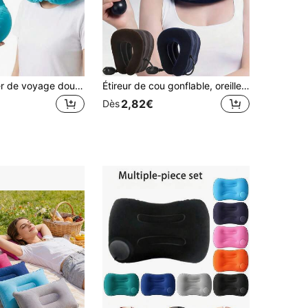
1 pièce Oreiller de voyage doux pour le cou, oreiller de sieste, oreiller de soutien de tête portable, unisexe, pour avion, voiture, chaise longue de voyage en plein air, accessoire de voyage essentiel, aide au sommeil, vacances, camping, accessoire de bureau
Étireur de cou gonflable, oreiller de cou réglable, support de cou pour soutien de la tête, oreiller de traction cervicale pour hommes et femmes. Idéal pour l'avion, la voiture, la maison, le bureau, le camping, les vacances. Accessoires de voyage.
2,82€
Dès