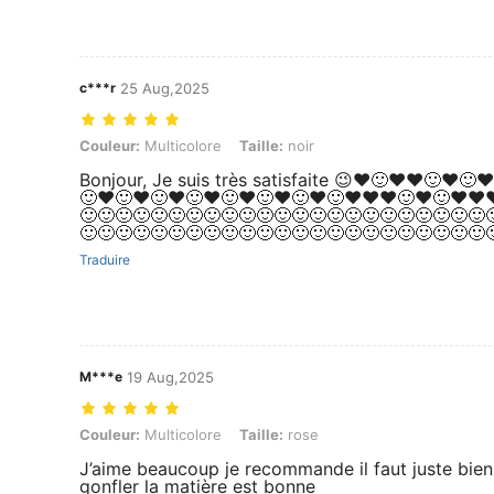
c***r
25 Aug,2025
Couleur: Multicolore, Taille: noir
Couleur:
Multicolore
Taille:
noir
Bonjour, Je suis très satisfaite 😉♥️🙂♥️♥️🙂♥️🙂
🙂♥️🙂♥️🙂♥️🙂♥️🙂♥️🙂♥️🙂♥️🙂♥️♥️♥️🙂♥️🙂♥️♥️♥
🙂🙂🙂🙂🙂🙂🙂🙂🙂🙂🙂🙂🙂🙂🙂🙂🙂🙂🙂🙂🙂🙂🙂
🙂🙂🙂🙂🙂🙂🙂🙂🙂🙂🙂🙂🙂🙂🙂🙂🙂🙂🙂🙂🙂🙂🙂
Traduire
M***e
19 Aug,2025
Couleur: Multicolore, Taille: rose
Couleur:
Multicolore
Taille:
rose
J’aime beaucoup je recommande il faut juste bien
gonfler la matière est bonne