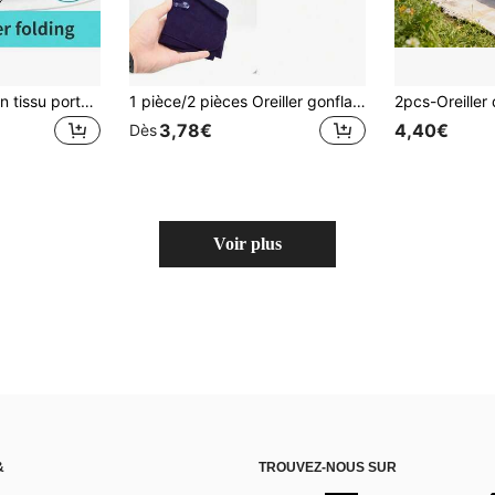
Oreiller gonflable en tissu portable, oreiller de lit léger, oreiller gonflable pliable, oreiller de voyage, oreiller de camping, oreiller de bureau, accessoire de voyage pour sac à dos, randonnée, camping, article essentiel de voyage, accessoires de camping, équipement de camping
1 pièce/2 pièces Oreiller gonflable en PVC floqué portable pour l'extérieur, oreiller de sac de couchage de camping, oreiller de sieste
3,78€
4,40€
Dès
Voir plus
&
TROUVEZ-NOUS SUR