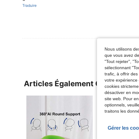
Traduire
Voir Plus D
Nous utilisons des
que vous avez dem
"Tout rejeter", "
sélectionnant "To
trafic, à offrir d
votre expérience 
Articles Également Consultés
cookies stricteme
désactiver en mod
site web. Pour en
optionnels, veuil
traitons les donn
Gérer les coo