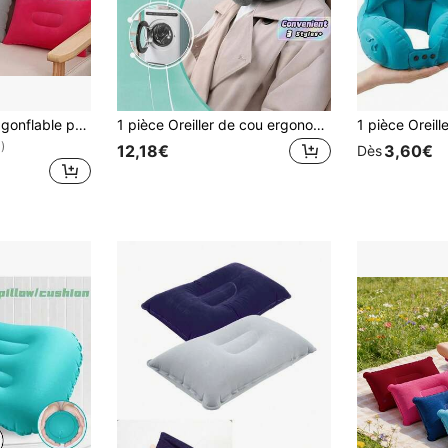
Oreiller de voyage gonflable portable, confortable pour voyager partout - idéal pour le camping et floqué ! Excellent cadeau recommandé pour les vacances et l'utilisation en extérieur
1 pièce Oreiller de cou ergonomique en forme de U, oreiller de voyage pour avion, oreiller de pause déjeuner au bureau, accessoire de cou portable, recherche populaire du même style
)
12,18€
3,60€
Dès