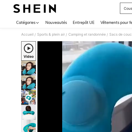
Cous
Use up 
Catégories
Nouveautés
Entrepôt UE
Vêtements pour 
Accueil
Sports & plein air
Camping et randonnée
Sacs de couch
/
/
/
Video