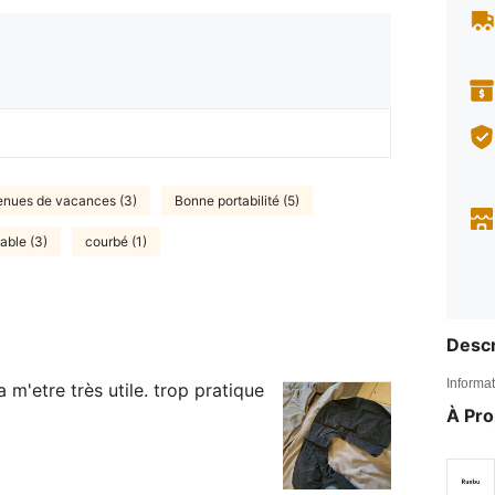
enues de vacances (3)
Bonne portabilité (5)
able (3)
courbé (1)
Descr
Informat
 m'etre très utile. trop pratique
À Pr