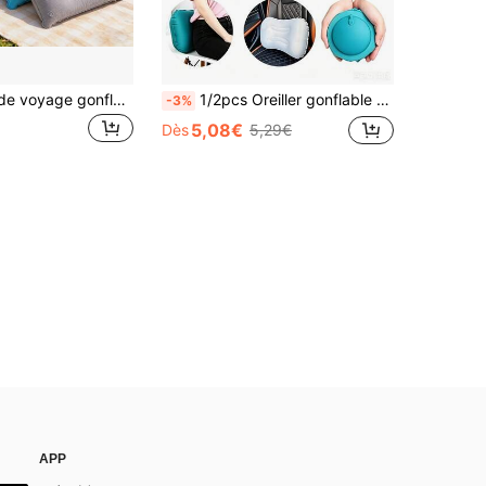
2pcs-Oreiller de voyage gonflable d'été, oreiller de camping gonflable ultra-léger et portable, avec support pour le cou et la taille, oreiller gonflable lavable, convient pour l'avion, la voiture, la sieste au bureau, la randonnée, le sac à dos, oreiller de voyage multifonctionnel, convient pour diverses occasions
1/2pcs Oreiller gonflable à pression manuelle pour extérieur toutes saisons, oreiller de voyage, oreiller pliable et portable multifonctionnel, convient pour les voyages en famille, le travail, le camping
-3%
5,08€
Dès
5,29€
APP