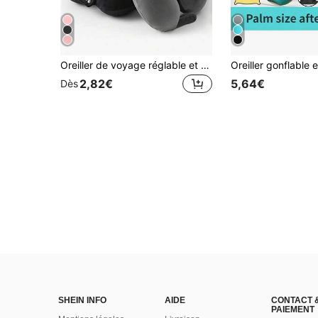
Oreiller de voyage réglable et doux pour le soutien de la tête, oreillers pour hommes et femmes, oreillers d'avion pour avion, voitures et fauteuils inclinables à la maison, fournitures de voyage, articles d'aide au sommeil, accessoires de bureau, vacances, voyage, camping, accessoires de camping, articles de camping, essentiels de voyage de camping
2,82€
5,64€
Dès
SHEIN INFO
AIDE
CONTACT 
PAIEMENT