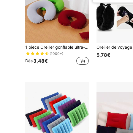
1 pièce Oreiller gonflable ultra-léger, oreiller de camping, oreiller de voyage, compact et portable, conception ergonomique pour le soutien du cou et du dos pendant le camping et la randonnée
(1000+)
5,78€
3,48€
Dès