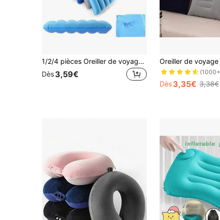
1/2/4 pièces Oreiller de voyage gonflable carré portable, oreiller de cou en PVC floqué doux avec support lombaire, appui-tête léger et compressible, convient pour le camping en plein air, le pique-nique, le , la sieste au bureau, les voyages en avion longue distance et les accessoires de voyage minimalistes
(1000+
3,59€
Dès
3,35€
Dès
3,38€