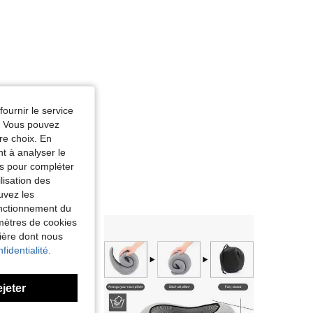
fournir le service
e. Vous pouvez
re choix. En
nt à analyser le
tés pour compléter
lisation des
uvez les
fonctionnement du
amètres de cookies
nière dont nous
fidentialité.
ejeter