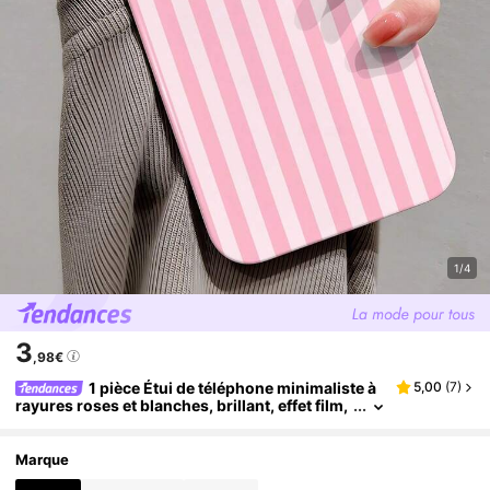
1/4
3
,98€
1 pièce Étui de téléphone minimaliste à
5,00
(
7
)
rayures roses et blanches, brillant, effet film,
perforé, compatible avec iPhone 11/12/13/14/
15/16 Pro Max, cadeau de Pâques de printemps
Marque