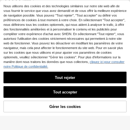
ode antichoc en TPU avec élément
(1000+)
s de lettre minimalistes noirs. Comp
Nous utilisons des cookies et des technologies similaires sur notre site web afin de
3
atible avec iPhone 17 16 15 14 13 1
,62€
vous fournir le service que vous avez demandé et de vous offrir la meilleure expérience
2 11 Pro Max. Cadeau d'anniversair
de navigation possible. Vous pouvez "Tout rejeter", "Tout accepter" ou définir vos
e, fête
préférences de cookies à tout moment à votre choix. En sélectionnant "Tout accepter",
nous définirons tous les cookies optionnels, qui nous aident à analyser le trafic, à offrir
des fonctionnalités améliorées et à personnaliser le contenu et les publicités pour
compléter votre expérience d'achat avec SHEIN. En sélectionnant "Tout rejeter", vous
autorisez l'utilisation des cookies strictement nécessaires qui permettent à notre site
web de fonctionner. Vous pouvez les désactiver en modifiant les paramètres de votre
navigateur, mais cela peut affecter le fonctionnement du site web. Pour en savoir plus
sur les cookies que nous utilisons et pour ajuster vos paramètres de cookies
optionnels, veuillez sélectionner "Gérer les cookies". Pour plus d'informations sur la
manière dont nous traitons les données que nous collectons,
cliquez ici pour consulter
notre Politique de confidentialité.
Tout rejeter
Tout accepter
Gérer les cookies
AJOUTER AU PANIER