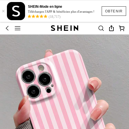
SHEIN-Mode en ligne
×
OBTENIR
Téléchargez l'APP & bénéficiez plus d'avantages !
(18,717)