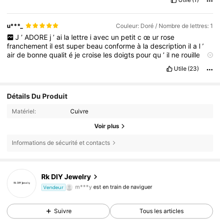
u***_
Couleur: Doré / Nombre de lettres: 1
J
’
ADORE
j
’
ai
la
lettre
i
avec
un
petit
c
œ
ur
rose
franchement
il
est
super
beau
conforme
à
la
description
il
a
l
’
air
de
bonne
qualit
é
je
croise
les
doigts
pour
qu
’
il
ne
rouille
pas
Utile
(23)
Détails Du Produit
Matériel:
Cuivre
Voir plus
Informations de sécurité et contacts
Rk DIY Jewelry
4.7K Suiveurs
4,80
m***y
est en train de naviguer
Vendeur
4.7K Suiveurs
4,80
Suivre
Tous les articles
4.7K Suiveurs
4,80