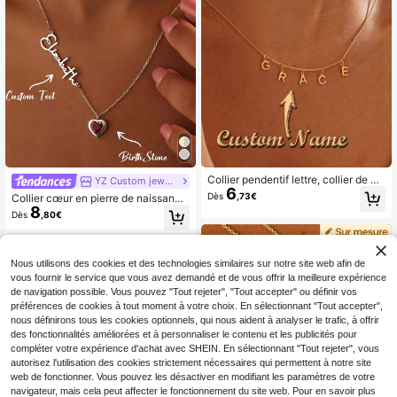
adeau d'anniversaire, cadeau de la
fête des mères, cadeau de la fête d
es pères, cadeau de Pâques
Collier pendentif lettre, collier de no
YZ Custom jewelry
6
m personnalisé, collier de nom initia
Dès
,73€
Collier cœur en pierre de naissance
l multi-lettres, pendentif initial mam
8
personnalisé, collier avec nom pers
Dès
,80€
an, cadeau d'anniversaire personna
onnalisé, bijoux en acier inoxydable
lisé
pour femmes, collier J d'amour éter
nel pour anniversaire et mariage, co
llier pour enseignante
Nous utilisons des cookies et des technologies similaires sur notre site web afin de
vous fournir le service que vous avez demandé et de vous offrir la meilleure expérience
de navigation possible. Vous pouvez "Tout rejeter", "Tout accepter" ou définir vos
préférences de cookies à tout moment à votre choix. En sélectionnant "Tout accepter",
nous définirons tous les cookies optionnels, qui nous aident à analyser le trafic, à offrir
des fonctionnalités améliorées et à personnaliser le contenu et les publicités pour
compléter votre expérience d'achat avec SHEIN. En sélectionnant "Tout rejeter", vous
autorisez l'utilisation des cookies strictement nécessaires qui permettent à notre site
web de fonctionner. Vous pouvez les désactiver en modifiant les paramètres de votre
navigateur, mais cela peut affecter le fonctionnement du site web. Pour en savoir plus