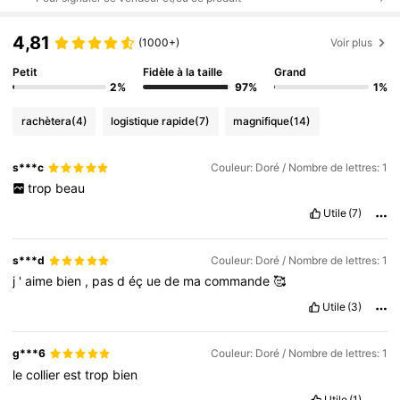
4,81
(1000+)
Voir plus
Petit
Fidèle à la taille
Grand
2%
97%
1%
rachètera
(4)
logistique rapide
(7)
magnifique
(14)
s***c
Couleur: Doré / Nombre de lettres: 1
trop
beau
Utile
(7)
s***d
Couleur: Doré / Nombre de lettres: 1
j
'
aime
bien
,
pas
d
éç
ue
de
ma
commande
🥰
Utile
(3)
g***6
Couleur: Doré / Nombre de lettres: 1
le
collier
est
trop
bien
Utile
(1)