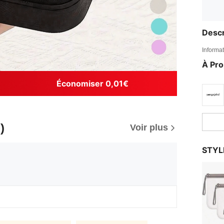
Descr
Informat
À Pr
Économiser 0,01€
)
Voir plus
STYL