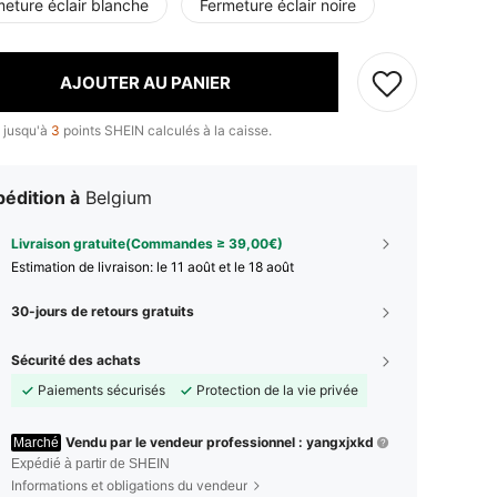
eture éclair blanche
Fermeture éclair noire
AJOUTER AU PANIER
 jusqu'à
3
points SHEIN calculés à la caisse.
édition à
Belgium
Livraison gratuite(Commandes ≥ 39,00€)
Estimation de livraison:
le 11 août et le 18 août
30-jours de retours gratuits
Sécurité des achats
Paiements sécurisés
Protection de la vie privée
Vendu par le vendeur professionnel : yangxjxkd
Marché
Expédié à partir de SHEIN
Informations et obligations du vendeur