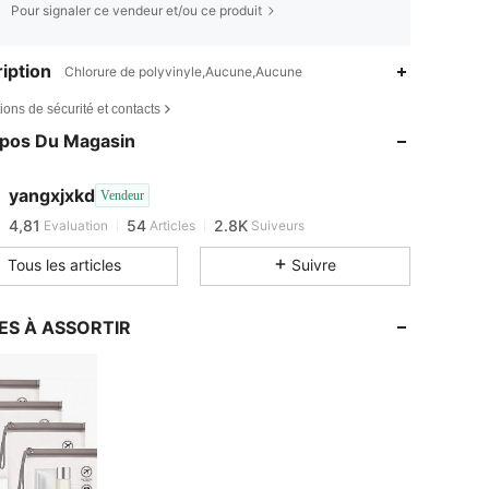
Pour signaler ce vendeur et/ou ce produit
iption
Chlorure de polyvinyle,Aucune,Aucune
4,81
54
2.8K
ions de sécurité et contacts
4,81
54
2.8K
opos Du Magasin
4,81
54
2.8K
4,81
54
2.8K
yangxjxkd
Vendeur
4,81
54
2.8K
Evaluation
Articles
Suiveurs
s***y
est en train de naviguer
4,81
54
2.8K
Tous les articles
Suivre
4,81
54
2.8K
4,81
54
2.8K
ES À ASSORTIR
4,81
54
2.8K
4,81
54
2.8K