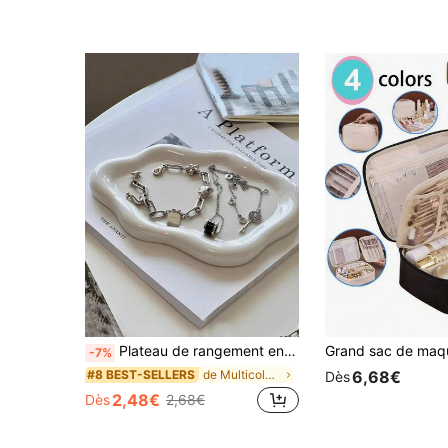
Plateau de rangement en résine en forme de nuage, coupelle à bijoux blanche et argentée, plateau décoratif multifonctionnel, convient pour la coiffeuse, le bureau, le mariage et les festivals, convient également pour les desserts, la décoration de la maison et de la cuisine (Note : ce produit est fabriqué en plastique pur)
-7%
de Multicolore Plateaux de rangement
#8 BEST-SELLERS
6,68€
Dès
2,48€
Dès
2,68€