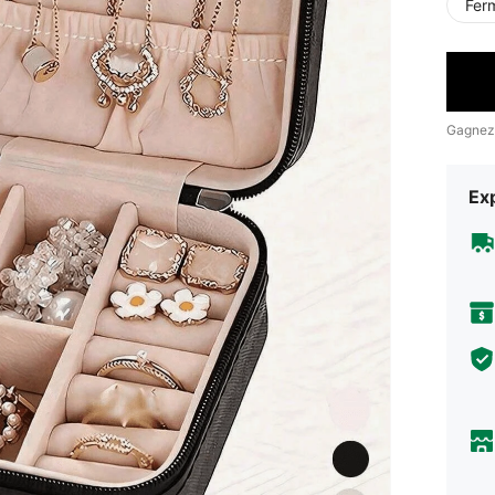
Ferm
Gagnez
Exp