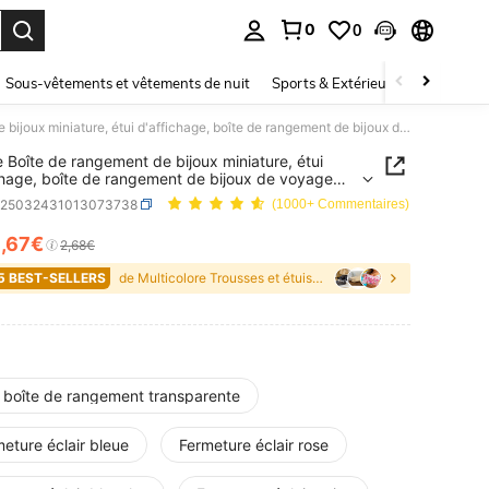
0
0
ouver. Press Enter to select.
Sous-vêtements et vêtements de nuit
Sports & Extérieur
Enfants
1 pièce Boîte de rangement de bijoux miniature, étui d'affichage, boîte de rangement de bijoux de voyage avec fermeture éclair pour boucles d'oreilles, colliers, bagues, boîte à bijoux, rangement mini pour bagues et colliers, convient comme cadeau de Saint-Valentin, Noël, Halloween, Nouvel An pour elle, esthétique
e Boîte de rangement de bijoux miniature, étui
chage, boîte de rangement de bijoux de voyage
rmeture éclair pour boucles d'oreilles, colliers,
h25032431013073738
(1000+ Commentaires)
, boîte à bijoux, rangement mini pour bagues et
rs, convient comme cadeau de Saint-Valentin, Noël,
2
,67€
ICE AND AVAILABILITY
2,68€
een, Nouvel An pour elle, esthétique
5 BEST-SELLERS
de Multicolore Trousses et étuis à maquillage
i boîte de rangement transparente
eture éclair bleue
Fermeture éclair rose