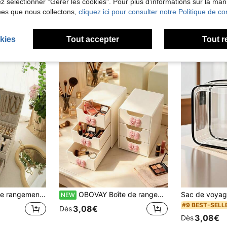
lez sélectionner "Gérer les cookies". Pour plus d'informations sur la ma
ées que nous collectons,
cliquez ici pour consulter notre Politique de con
kies
Tout accepter
Tout r
ent pour bijoux portable, coiffeuse avec tiroir, boîte à bijoux cadeau, contenant d'emballage d'affichage exquis. De retour à l'école
OBOVAY Boîte de rangement de tiroir de bureau mini décorée d'un nœud rose, organisateur de bijoux et de cosmétiques en plastique multicouche ; sans alimentation électrique, convient pour la coiffeuse, la chambre, le bureau et le rangement des articles quotidiens, choix idéal pour la maison et la coiffeuse. Cadeau pour les fêtes, l'anniversaire, la fête des enseignants, essentiel pour la rentrée scolaire
NEW
#9 BEST-SELL
3,08€
Dès
3,08€
Dès