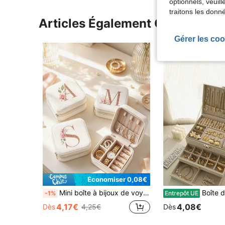
optionnels, veuil
traitons les donn
Articles Également Consultés
Gérer les coo
Économiser 0,08€
Mini boîte à bijoux de voyage, imprimé floral rose, coque compacte en cuir PU, doublure en velours doux, légère et portable, style élégant pour toutes les saisons, convient aux femmes et aux mamans, parfait pour les vacances, la rentrée scolaire, l'anniversaire, le cadeau d'anniversaire et l'utilisation quotidienne
Boîte de rangement pour bijoux à 3 couches et grande capacité, boîte de rangem
-1%
Entrepôt UE
4,17€
4,08€
Dès
4,25€
Dès