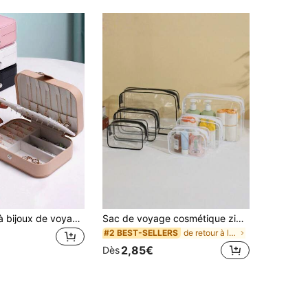
1 pièce Boîte à bijoux de voyage, étui de rangement pour bijoux en PU de petite taille, convient aux femmes et aux filles, boîte de voyage mini portable à double couche pour ranger boucles d'oreilles, bagues, colliers, etc.
Sac de voyage cosmétique zippé grande capacité pour femmes - Sac à maquillage de haute qualité, sac de toilette, matériau PVC léger, design de fermeture éclair facile à nettoyer, convient pour le fitness, les vacances, les déplacements, design minimaliste à la mode, produit de beauté essentiel, sac cosmétique portable avec séparation humide et sèche pour le camping en plein air
de retour à l'école trousse de toilette
#2 BEST-SELLERS
2,85€
Dès