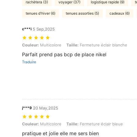
rachètera (3)
voyager (37)
logistique rapide (9)
t
tenues d'hiver (6)
tenues assorties (5)
cadeaux (6)
c***i
5 Sep,2025
Couleur: Multicolore, Taille: Fermeture éclair blanche
Couleur:
Multicolore
Taille:
Fermeture éclair blanche
Parfait prend pas bcp de place nikel
Traduire
j***9
20 May,2025
Couleur: Multicolore, Taille: Fermeture éclair bleue
Couleur:
Multicolore
Taille:
Fermeture éclair bleue
pratique et jolie elle me sers bien