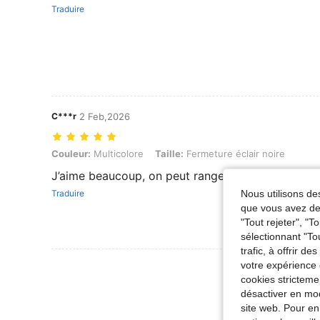
Traduire
C***r
2 Feb,2026
Couleur: Multicolore, Taille: Fermeture éclair noire
Couleur:
Multicolore
Taille:
Fermeture éclair noire
J’aime beaucoup, on peut ranger beaucoup de bi
Nous utilisons des
Traduire
que vous avez dem
"Tout rejeter", "
sélectionnant "To
trafic, à offrir d
votre expérience 
Voir Plus D
cookies stricteme
désactiver en mod
site web. Pour en