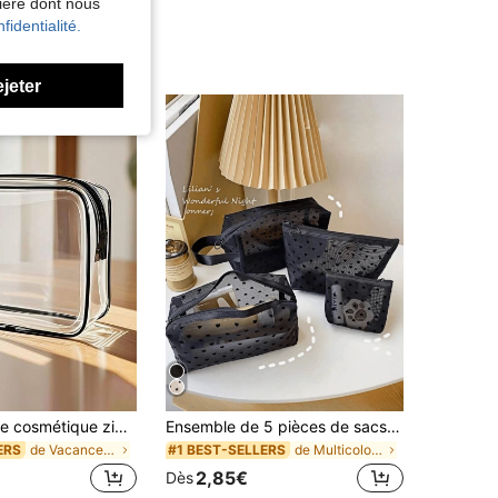
nière dont nous
fidentialité.
ejeter
Sac de voyage cosmétique zippé grande capacité pour femmes - Sac à maquillage de haute qualité, sac de toilette, matériau PVC léger, design de fermeture éclair facile à nettoyer, convient pour la salle de sport, les vacances, les déplacements, design minimaliste à la mode, indispensable de beauté
Ensemble de 5 pièces de sacs cosmétiques en maille avec imprimé cœur, sac de maquillage en maille avec motif cœur complet, pochette zippée/sac de toilette, sac organisateur en maille portable, convient pour la maison, le bureau, les voyages (noir), excellent cadeau de Noël, style bohème, cadeau pour les femmes
de Vacances Trousses et étuis à maquillage
de Multicolore Trousses de maquillage
ERS
#1 BEST-SELLERS
2,85€
Dès