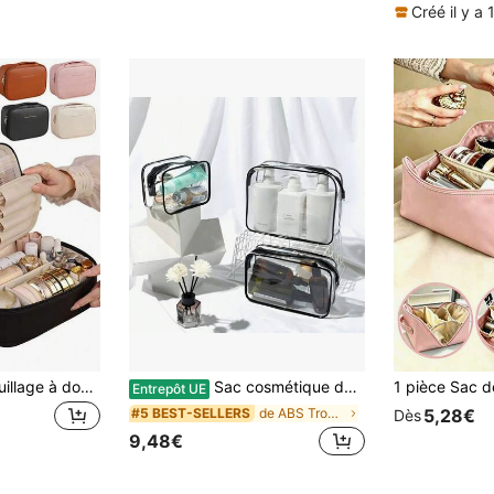
Créé il y a 
Grand sac de maquillage à double couche, organisateur de cosmétiques en cuir PU, sac de toilette pratique avec compartiments, sac de maquillage, sac de rangement multifonctionnel pour les voyages, sac de rangement pour cosmétiques, sac de toilette, essentiel pour les voyages et la maison
Sac cosmétique de voyage transparent 3 en 1, organisateur cosmétique, sac de toilette transparent en PVC conforme TSA, sac de transport de toilette de voyage, sac de conformité aux accessoires d'aviation aéroportuaire, sac de rangement pour petits articles, sacs de maquillage de taille quart pour femmes et hommes
Entrepôt UE
de ABS Trousses et étuis à maquillage
#5 BEST-SELLERS
5,28€
Dès
9,48€