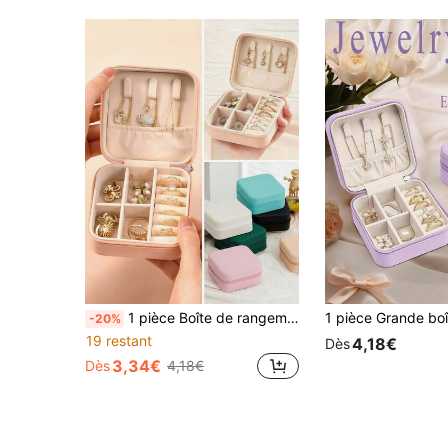
1 pièce Boîte de rangement de bijoux de voyage, boîte de bijoux portable, boîte de bijoux anti-oxydation, boîte à bagues multifonction, boîte d'affichage de bijoux anti-rayures, boîte de maquillage, convient pour les bagues, colliers, bracelets, boucles d'oreilles, clous et autres rangements de bijoux, cadeau pour les filles et les demoiselles d'honneur, accessoire de voyage essentiel
-20%
19 restant
4,18€
Dès
3,34€
Dès
4,18€