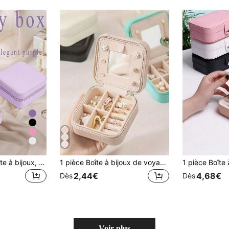
1 pièce Grande boîte à bijoux, boîte de rangement pour bijoux, boîte à bijoux portable, boîte à bijoux détachable, boîte à bijoux zippée portable pour les voyages, mini boîte à bijoux portable, boîte d'affichage de bijoux multifonction, boîte à cosmétiques en PU, boîte à bijoux minimaliste nordique, boîte à bijoux de voyage et de maison, cadeau idéal pour la Saint-Valentin, la Fête des femmes, Noël, Thanksgiving, convient pour les vacances, la plage, la salle de bain, la chambre, grande capacité
1 pièce Boîte à bijoux de voyage, cadeau pour femme, mini organiseur de bijoux avec miroir pour colliers et boucles d'oreilles, rose, indispensable de voyage, cadeau pour la Journée de la femme, convient pour les vacances, la plage, la salle de bain, la chambre, grande capacité
2,44€
4,68€
Dès
Dès
Voir plus