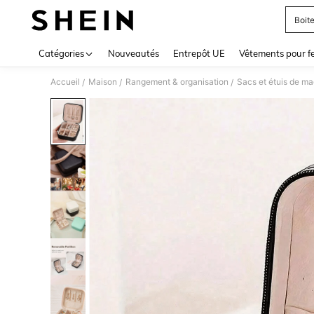
Boit
Use up 
Catégories
Nouveautés
Entrepôt UE
Vêtements pour 
Accueil
Maison
Rangement & organisation
Sacs et étuis de ma
/
/
/