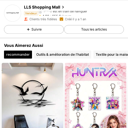
655 Suiveurs
4,90
LLS Shopping Mall
f***o
est en train de naviguer
655 Suiveurs
4,90
Vendeur
Clients très fidèles
Créé il y a 1 an
Suivre
Tous les articles
Vous Aimerez Aussi
recommander
Outils & amélioration de l'habitat
Textile pour la mais