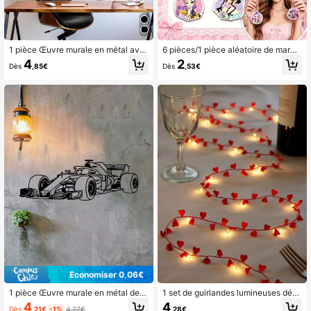
1 pièce Œuvre murale en métal ave
6 pièces/1 pièce aléatoire de march
c lever de soleil et mouette, silhouet
andise K-Pop Anime, porte-clés en
4
2
Dès
,85€
Dès
,53€
te d'oiseau noir, décoration modern
acrylique imprimé double face, brel
e pour la maison pour le salon ou le
oque de sac, matériau acrylique, av
patio, cadeau de pendaison de cré
ec anneau métallique, convient pou
maillère unique, décoration d'oisea
r les sacs à dos et les clés, décorati
u, décoration de pièce
on de la rentrée scolaire, meilleur c
adeau pour les amis et les meilleure
s amies, cadeau de fête, cadeau de
mariage, cadeau d'anniversaire, ca
deau de la Saint-Valentin, Hallowee
n, Noël, Thanksgiving et autres cad
eaux de fête
Économiser 0,06€
1 pièce Œuvre murale en métal de v
1 set de guirlandes lumineuses déc
oiture de sport classique, décoratio
oratives en forme de cœur DIY, guirl
4
4
Dès
,21€
-1%
4,27€
,28€