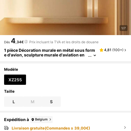
1/7
4
,34€
Prix incluant la TVA et les droits de douane
Dès
1 pièce Décoration murale en métal sous form
4,81
(
100+
)
e d'avion, sculpture murale d'aviation en
métal, pièce d'art en métal, décoration de
scène, décoration de la maison pour le salon, l
a chambre, la cuisine, intérieur/extérieur, cade
Modèle
au de fête, décoration de la maison, décoratio
n de la pièce, décoration murale
XZ255
Taille
L
M
S
Expédition à
Belgium
Livraison gratuite(Commandes ≥ 39,00€)