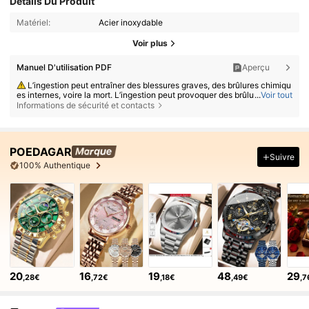
Détails Du Produit
Matériel:
Acier inoxydable
Voir plus
Manuel D'utilisation PDF
Aperçu
L’ingestion peut entraîner des blessures graves, des brûlures chimiqu
es internes, voire la mort. L’ingestion peut provoquer des brûlures grave
...
Voir tout
s en seulement 2 heures. Si une pile a été avalée ou insérée dans une p
Informations de sécurité et contacts
artie quelconque du corps, consultez immédiatement un médecin. Gard
ez les piles neuves et usagées hors de portée des enfants. Assurez-vou
s que le compartiment à piles est toujours bien fermé.
POEDAGAR
Suivre
100% Authentique
20
16
19
48
29
,28€
,72€
,18€
,49€
,7