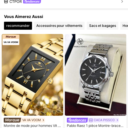
CTPOR
Vous Aimerez Aussi
recommander
Accessoires pour vêtements
Sacs et bagages
Ho
VA VA VOOM
CACA PISSCO
Montre de mode pour hommes VA V
Pablo Raez 1 pièce Montre-bracele