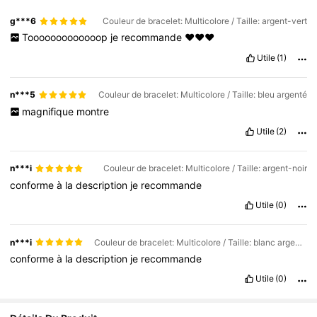
g***6
Couleur de bracelet: Multicolore / Taille: argent-vert
Tooooooooooooop
je
recommande
❤️❤️❤️
Utile
(1)
n***5
Couleur de bracelet: Multicolore / Taille: bleu argenté
magnifique
montre
Utile
(2)
n***i
Couleur de bracelet: Multicolore / Taille: argent-noir
conforme
à
la
description
je
recommande
Utile
(0)
n***i
Couleur de bracelet: Multicolore / Taille: blanc argenté
conforme
à
la
description
je
recommande
Utile
(0)