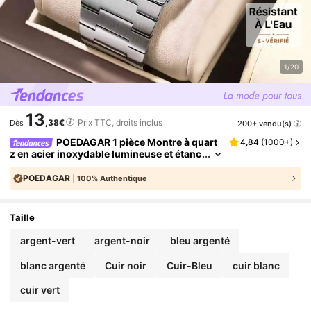
1/20
13
,38€
Prix TTC, droits inclus
200+ vendu(s)
Dès
POEDAGAR 1 pièce Montre à quart
4,84
(
1000+
)
z en acier inoxydable lumineuse et étanc
he avec calendrier pour hommes, cadea
ux d'affaires, cadeaux d'anniversaire, cadea
POEDAGAR
100% Authentique
ux pour la fête des pères, essentiels pour la r
entrée scolaire, minimaliste
#
1
BEST-SELLERS
de Brille dans le noir Montres à quartz pour homme
Taille
argent-vert
argent-noir
bleu argenté
blanc argenté
Cuir noir
Cuir-Bleu
cuir blanc
cuir vert