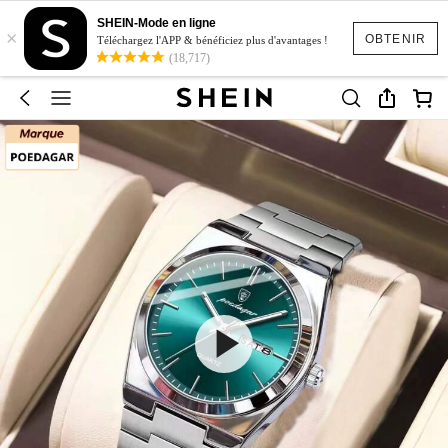
SHEIN-Mode en ligne
×
OBTENIR
Téléchargez l'APP & bénéficiez plus d'avantages !
(18,717)