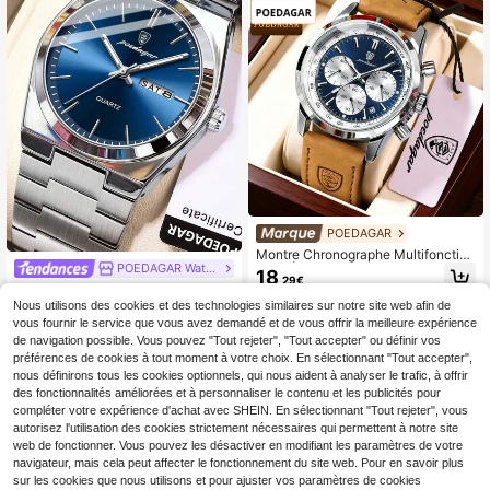
VOOM montre pour hommes
POEDAGAR
Montre Chronographe Multifonction
POEDAGAR Watch
nelle Élégante POEDAGAR pour Ho
18
,29€
mmes en Acier Inoxydable à Quartz
POEDAGAR 1 pièce Montre de mod
pour Affaires, Anniversaires, Festiva
e imperméable lumineuse en acier i
Nous utilisons des cookies et des technologies similaires sur notre site web afin de
15
ls, Cadeaux, Halloween, Rentrée Sc
,98€
noxydable pour hommes avec affic
vous fournir le service que vous avez demandé et de vous offrir la meilleure expérience
olaire
hage de la date et de la semaine M
de navigation possible. Vous pouvez "Tout rejeter", "Tout accepter" ou définir vos
ontres quartz décontractées pour h
préférences de cookies à tout moment à votre choix. En sélectionnant "Tout accepter",
ommes convenant pour un port quo
nous définirons tous les cookies optionnels, qui nous aident à analyser le trafic, à offrir
tidien Montre pour homme+Boîte
des fonctionnalités améliorées et à personnaliser le contenu et les publicités pour
compléter votre expérience d'achat avec SHEIN. En sélectionnant "Tout rejeter", vous
autorisez l'utilisation des cookies strictement nécessaires qui permettent à notre site
web de fonctionner. Vous pouvez les désactiver en modifiant les paramètres de votre
navigateur, mais cela peut affecter le fonctionnement du site web. Pour en savoir plus
sur les cookies que nous utilisons et pour ajuster vos paramètres de cookies