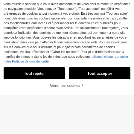
tidiens, à la randonnée en plein air,
vous fournir le service que vous avez demandé et de vous offrir la meilleure expérience
à la course, au fitness et au port dé
de navigation possible. Vous pouvez "Tout rejeter", "Tout accepter" ou définir vos
contracté, cadeau pour mari, petit a
préférences de cookies à tout moment à votre choix. En sélectionnant "Tout accepter",
mi, ami et père, pantalon homme, jo
nous définirons tous les cookies optionnels, qui nous aident à analyser le trafic, à offrir
gging homme, survêtement homme,
pantalon de travail
des fonctionnalités améliorées et à personnaliser le contenu et les publicités pour
compléter votre expérience d'achat avec SHEIN. En sélectionnant "Tout rejeter", vous
autorisez l'utilisation des cookies strictement nécessaires qui permettent à notre site
web de fonctionner. Vous pouvez les désactiver en modifiant les paramètres de votre
navigateur, mais cela peut affecter le fonctionnement du site web. Pour en savoir plus
sur les cookies que nous utilisons et pour ajuster vos paramètres de cookies
optionnels, veuillez sélectionner "Gérer les cookies". Pour plus d'informations sur la
manière dont nous traitons les données que nous collectons,
cliquez ici pour consulter
notre Politique de confidentialité.
Tout rejeter
Tout accepter
10
Pantalon de survêtement ample et
droit pour hommes, style décontract
9
Pantalon cargo à jambes droites mu
Dès
,24€
é, adapté aux activités de plein air,
Gérer les cookies
lti-poches pour hommes, printemps/
CRAQUEZ DES MAINTENANT
AJOUTER AU PANIER
11
printemps et automne, couleur noire
Dès
,25€
automne, couleur unie, coupe ampl
e, polyvalent pour le fitness, les dép
lacements et les sports