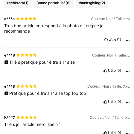
rachètera
(1)
Bonne portabilité
(6)
thanksgiving
(2)
e***a
Couleur: Noir / Taille: M
Tres
bon
article
correspond
à
la
photo
d
'
origine
je
recommande
Utile
(1)
e***8
Couleur: Noir / Taille: L
Tr
è
s
pratique
pour
ê
tre
a
l
'
aise
Utile
(0)
e***8
Couleur: Noir / Taille: XXL
Pratique
pour
ê
tre
a
l
'
aise
top
top
top
Utile
(0)
K***7
Couleur: Noir / Taille: XL
Tr
è
s
joli
article
merci
shein
’
Utile
(0)