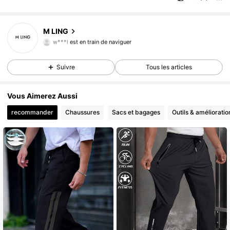
M LING
759 Suiveurs
4,64
w***l
est en train de naviguer
759 Suiveurs
4,64
759 Suiveurs
4,64
Suivre
Tous les articles
Vous Aimerez Aussi
recommander
Chaussures
Sacs et bagages
Outils & amélioratio