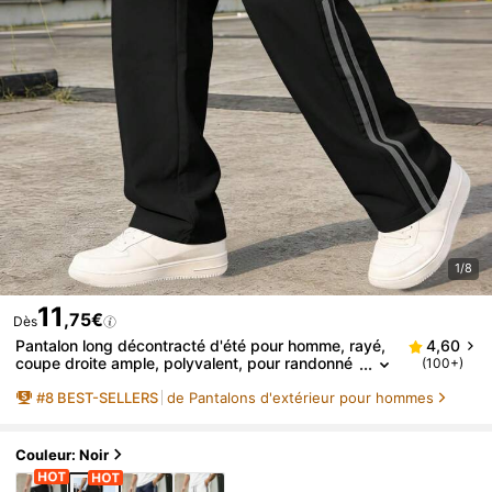
1/8
11
,75€
Dès
Pantalon long décontracté d'été pour homme, rayé,
4,60
coupe droite ample, polyvalent, pour randonné
(100+)
e, fitness, trajets quotidiens et sport
#
8
BEST-SELLERS
de Pantalons d'extérieur pour hommes
Couleur: Noir