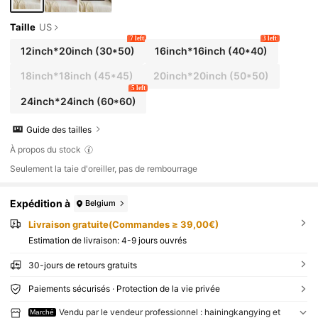
Taille
US
7 left
3 left
12inch*20inch
(30*50)
16inch*16inch
(40*40)
18inch*18inch
(45*45)
20inch*20inch
(50*50)
5 left
24inch*24inch
(60*60)
Guide des tailles
À propos du stock
Seulement la taie d'oreiller, pas de rembourrage
Expédition à
Belgium
Livraison gratuite(Commandes ≥ 39,00€)
Estimation de livraison:
4-9 jours ouvrés
30-jours de retours gratuits
Paiements sécurisés · Protection de la vie privée
Vendu par le vendeur professionnel : hainingkangying et
Marché