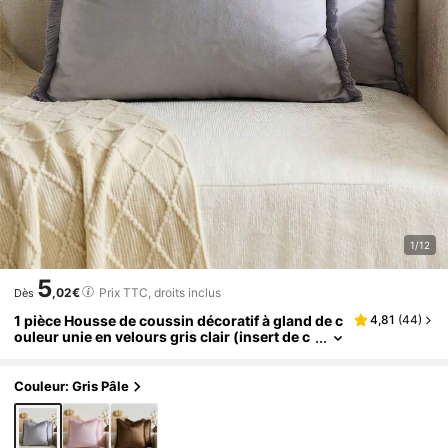
1/12
5
,02€
Prix TTC, droits inclus
Dès
1 pièce Housse de coussin décoratif à gland de c
4,81
(
44
)
ouleur unie en velours gris clair (insert de c
oussin non inclus), housse de coussin carr
ée, décoration de vacances pour la maison, tiss
u doux et confortable de type lin, décoration mo
Couleur: Gris Pâle
derne pour le canapé, la chambre, le dortoir