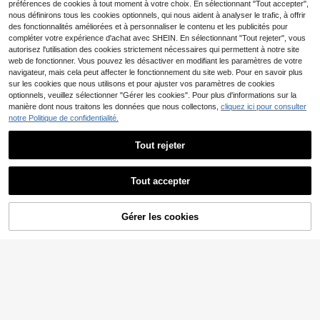
préférences de cookies à tout moment à votre choix. En sélectionnant "Tout accepter",
nous définirons tous les cookies optionnels, qui nous aident à analyser le trafic, à offrir
des fonctionnalités améliorées et à personnaliser le contenu et les publicités pour
compléter votre expérience d'achat avec SHEIN. En sélectionnant "Tout rejeter", vous
autorisez l'utilisation des cookies strictement nécessaires qui permettent à notre site
web de fonctionner. Vous pouvez les désactiver en modifiant les paramètres de votre
navigateur, mais cela peut affecter le fonctionnement du site web. Pour en savoir plus
sur les cookies que nous utilisons et pour ajuster vos paramètres de cookies
optionnels, veuillez sélectionner "Gérer les cookies". Pour plus d'informations sur la
manière dont nous traitons les données que nous collectons,
cliquez ici pour consulter
notre Politique de confidentialité.
9
21
1 pièce/2 pièces Housse de coussin
Tout rejeter
décoratif plissé gris diamant (insert
4
1 pièce Housse de coussin simple s
Dès
,95€
de coussin non inclus), tissu velours
ans rembourrage, avec housses de
4
de couleur unie à la mode, doux au t
Dès
,85€
coussin en velours à franges pour c
Tout accepter
oucher, convient pour la décoration
anapé, décoration de maison
de la maison, le canapé, le lit, la cha
mbre, les cadeaux, la décoration de
fête, toutes les saisons
Gérer les cookies
AJOUTER AU PANIER