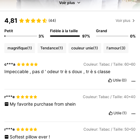
Voir plus
4,81
(44)
Voir plus
Petit
Fidèle à la taille
Grand
3%
97%
0%
magnifique
(1)
Tendance
(1)
couleur unie
(1)
l'amour
(3)
c***a
Couleur: Tabac / Taille: 60*60
Impeccable
,
pas
d
'
odeur
tr
è
s
doux
,
tr
è
s
classe
Utile
(0)
r***e
Couleur: Tabac / Taille: 40*40
My
favorite
purchase
from
shein
Utile
(1)
r***e
Couleur: Tabac / Taille: 50*50
Softest
pillow
ever
!