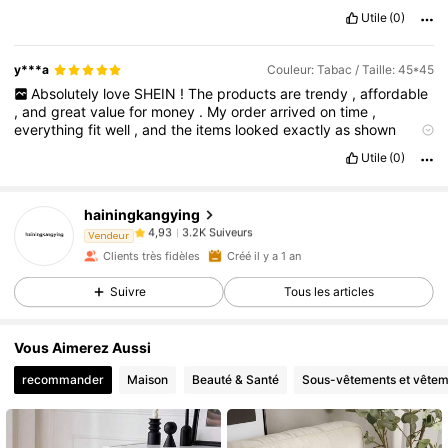
Utile
(0)
y***a
Couleur: Tabac / Taille: 45*45
Absolutely
love
SHEIN
!
The
products
are
trendy
,
affordable
,
and
great
value
for
money
.
My
order
arrived
on
time
,
everything
fit
well
,
and
the
items
looked
exactly
as
shown
online
.
I
’
ve
received
many
compliments
on
my
outfits
and
will
3.2K Suiveurs
4,93
Utile
(0)
definitely
be
ordering
again
.
Highly
recommended
for
fashionable
budget
-
friendly
shopping
!
�
3.2K Suiveurs
4,93
hainingkangying
3.2K Suiveurs
4,93
s***e
est en train de naviguer
Vendeur
3.2K Suiveurs
4,93
Clients très fidèles
Créé il y a 1 an
3.2K Suiveurs
4,93
Suivre
Tous les articles
3.2K Suiveurs
4,93
Vous Aimerez Aussi
3.2K Suiveurs
4,93
recommander
Maison
Beauté & Santé
Sous-vêtements et vêtem
3.2K Suiveurs
4,93